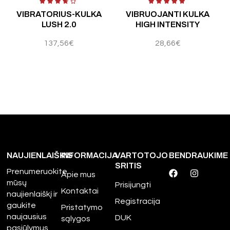
Įvertinimas:
5.00
iš 5
Įvertinimas:
4.50
iš 5
Į
VIBRATORIUS-KULKA
VIBRUOJANTI KULKA
LUSH 2.0
HIGH INTENSITY
137,56
€
28,66
€
NAUJIENLAIŠKIS
INFORMACIJA
VARTOTOJO
BENDRAUKIME
SRITIS
Prenumeruokite
Apie mus
mūsų
Prisijungti
Kontaktai
naujienlaiškį ir
Registracija
gaukite
Pristatymo
naujausius
DUK
sąlygos
pasiūlymus