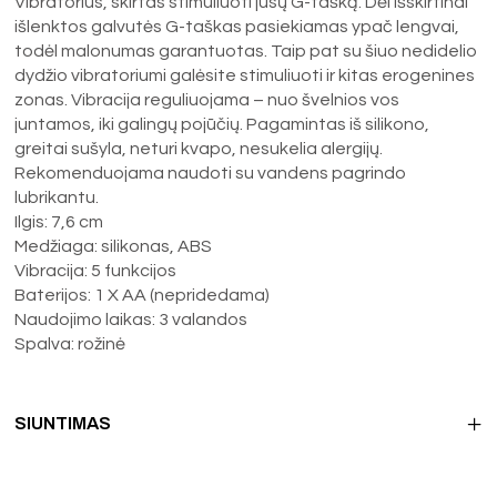
Vibratorius, skirtas stimuliuoti jūsų G-tašką. Dėl išskirtinai
išlenktos galvutės G-taškas pasiekiamas ypač lengvai,
todėl malonumas garantuotas. Taip pat su šiuo nedidelio
dydžio vibratoriumi galėsite stimuliuoti ir kitas erogenines
zonas. Vibracija reguliuojama – nuo švelnios vos
juntamos, iki galingų pojūčių. Pagamintas iš silikono,
greitai sušyla, neturi kvapo, nesukelia alergijų.
Rekomenduojama naudoti su vandens pagrindo
lubrikantu.
Ilgis: 7,6 cm
Medžiaga: silikonas, ABS
Vibracija: 5 funkcijos
Baterijos: 1 X AA (nepridedama)
Naudojimo laikas: 3 valandos
Spalva: rožinė
SIUNTIMAS