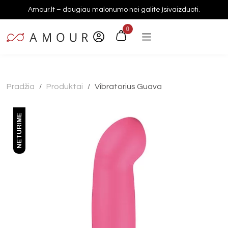
Amour.lt – daugiau malonumo nei galite įsivaizduoti.
0
Pradžia
Produktai
Vibratorius Guava
/
/
NETURIME