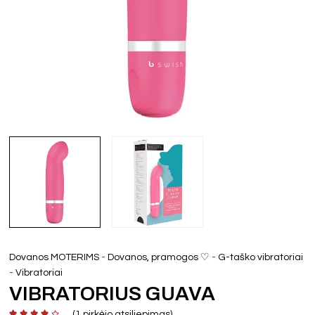
-
-
Dovanos MOTERIMS
Dovanos, pramogos ♡
G-taško vibratoriai
-
Vibratoriai
VIBRATORIUS GUAVA
(
1
pirkėjo atsiliepimas)