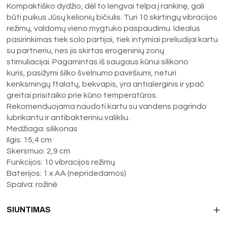
Kompaktiško dydžio, dėl to lengvai telpa į rankinę, gali
būti puikus Jūsų kelionių bičiulis. Turi 10 skirtingų vibracijos
režimų, valdomų vieno mygtuko paspaudimu. Idealus
pasirinkimas tiek solo partijai, tiek intymiai preliudijai kartu
su partneriu, nes jis skirtas erogeninių zonų
stimuliacijai. Pagamintas iš saugaus kūnui silikono
kuris, pasižymi šilko švelnumo paviršiumi, neturi
kenksmingų ftalatų, bekvapis, yra antialerginis ir ypač
greitai prisitaiko prie kūno temperatūros.
Rekomenduojama naudoti kartu su vandens pagrindo
lubrikantu ir antibakteriniu valikliu.
Medžiaga: silikonas
Ilgis: 15,4 cm
Skersmuo: 2,9 cm
Funkcijos: 10 vibracijos režimų
Baterijos: 1 x AA (nepridedamos)
Spalva: rožinė
SIUNTIMAS