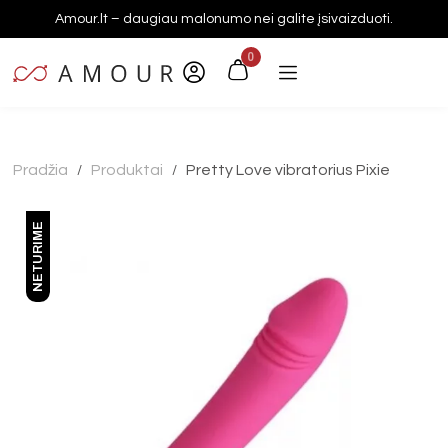
Amour.lt – daugiau malonumo nei galite įsivaizduoti.
0
Pradžia
Produktai
Pretty Love vibratorius Pixie
/
/
NETURIME