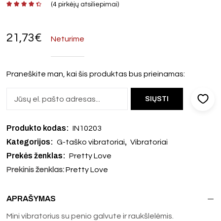
(
4
pirkėjų atsiliepimai)
21,73
€
Neturime
Praneškite man, kai šis produktas bus prieinamas:
Produkto kodas:
IN10203
Kategorijos:
,
G-taško vibratoriai
Vibratoriai
Prekės ženklas:
Pretty Love
Prekinis ženklas:
Pretty Love
APRAŠYMAS
Mini vibratorius su penio galvute ir raukšlelėmis.