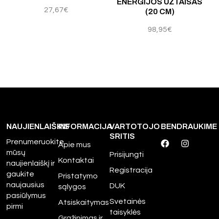
ENERGIJOS UŽTAISAS
27,67
€
(20 CM)
98,95
€
NAUJIENLAIŠKIS
INFORMACIJA
VARTOTOJO
BENDRAUKIME
SRITIS
Prenumeruokite
Apie mus
mūsų
Prisijungti
Kontaktai
naujienlaiškį ir
Registracija
gaukite
Pristatymo
naujausius
DUK
sąlygos
pasiūlymus
Svetainės
Atsiskaitymas
pirmi
taisyklės
Grąžinimas ir