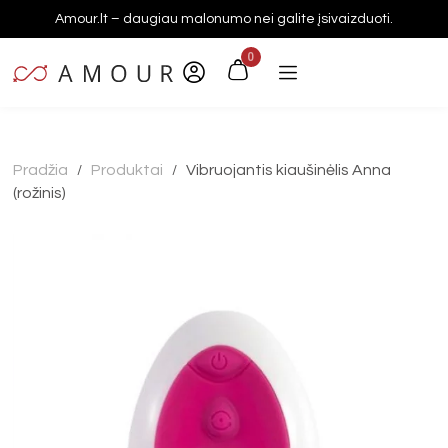
Amour.lt – daugiau malonumo nei galite įsivaizduoti.
0
Pradžia
Produktai
Vibruojantis kiaušinėlis Anna
/
/
(rožinis)