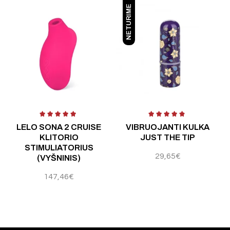
NETURIME
 5
Įvertinimas:
5.00
iš 5
Įvertinimas:
5.00
iš 5
Į
LELO SONA 2 CRUISE
VIBRUOJANTI KULKA
KLITORIO
JUST THE TIP
STIMULIATORIUS
29,65
€
(VYŠNINIS)
147,46
€