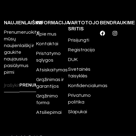
NAUJIENLAIŠKIS
INFORMACIJA
VARTOTOJO
BENDRAUKIME
SRITIS
Prenumeruokite
Apie mus
mūsų
Prisijungti
Kontaktai
naujienlaiškį ir
Registracija
gaukite
Pristatymo
naujausius
DUK
sąlygos
pasiūlymus
Svetainės
Atsiskaitymas
pirmi
taisyklės
Grąžinimas ir
Konfidencialumas
garantijos
Privatumo
Grąžinimo
politika
forma
Slapukai
Atsiliepimai