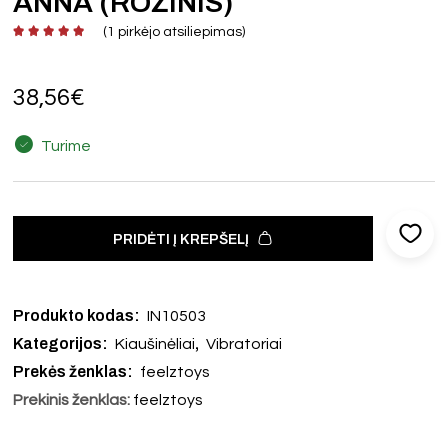
ANNA (ROŽINIS)
(
1
pirkėjo atsiliepimas)
38,56
€
Turime
PRIDĖTI Į KREPŠELĮ
Produkto kodas:
IN10503
Kategorijos:
,
Kiaušinėliai
Vibratoriai
Prekės ženklas:
feelztoys
Prekinis ženklas:
feelztoys