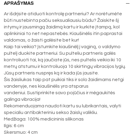
APRAŠYMAS
Ar išdrįsite atiduoti kontrolę partneriui? Ar norėtumėte
būti nustebinta pačiu seksualiausiu būdu? Žaiskite šį
intymų ir jausmingą žaidimą kartu ir kurkite įtampą, kol
aplinkiniai to net nepastebės. Kiaušinėlis itin paprastai
valdomas, o žaisti galėsite bet kur!
Kaip tai veikia? Įstumkite kiaušinėlį į vaginą, o valdymo
pultelį duokite partneriui. Su pulteliu partneris galės
kontroliuoti tai, ką jaučiate jūs, nes pultelis veikia iki 10
metrų atstumu ir kontroliuoja 10 skirtingų vibracijos lygių.
Jūsų partneris nuspręs ką ir kada jūs jausite.
Šis žaisliukas taip pat puikiai tiks ir solo žaidimams netgi
vandenyje, nes kiaušinėlis yra atsparus
vandeniui. Sustiprinkite savo pojūčius ir mėgaukitės
galinga vibracija!
Rekomenduojama naudoti kartu su lubrikantais, valyti
specialiu antibakteriniu sekso žaislų valikliu.
Medžiaga: 100% medicininis silikonas
Ilgis: 6 cm
Skersmuo: 4 cm