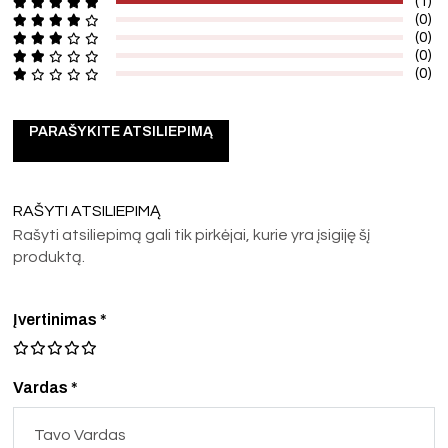
(1)
(0)
(0)
(0)
(0)
PARAŠYKITE ATSILIEPIMĄ
RAŠYTI ATSILIEPIMĄ
Rašyti atsiliepimą gali tik pirkėjai, kurie yra įsigiję šį
produktą.
Įvertinimas
*
Vardas *