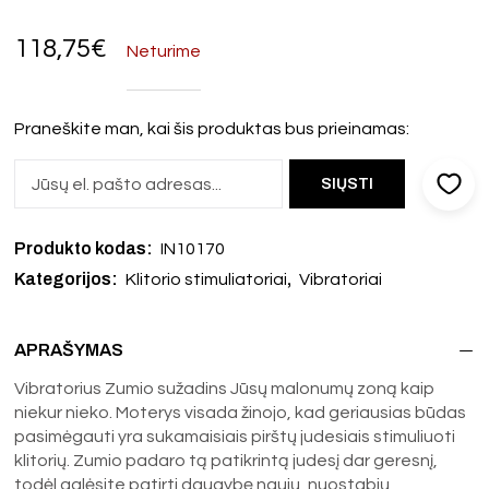
118,75
€
Neturime
Praneškite man, kai šis produktas bus prieinamas:
Produkto kodas:
IN10170
Kategorijos:
,
Klitorio stimuliatoriai
Vibratoriai
APRAŠYMAS
Vibratorius Zumio sužadins Jūsų malonumų zoną kaip
niekur nieko. Moterys visada žinojo, kad geriausias būdas
pasimėgauti yra sukamaisiais pirštų judesiais stimuliuoti
klitorių. Zumio padaro tą patikrintą judesį dar geresnį,
todėl galėsite patirti daugybę naujų, nuostabių