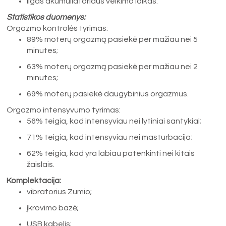
ilgas akumuliatoriaus veikimo laikas.
Statistikos duomenys:
Orgazmo kontrolės tyrimas:
89% moterų orgazmą pasiekė per mažiau nei 5
minutes;
63% moterų orgazmą pasiekė per mažiau nei 2
minutes;
69% moterų pasiekė daugybinius orgazmus.
Orgazmo intensyvumo tyrimas:
56% teigia, kad intensyviau nei lytiniai santykiai;
71% teigia, kad intensyviau nei masturbacija;
62% teigia, kad yra labiau patenkinti nei kitais
žaislais.
Komplektacija:
vibratorius Zumio;
įkrovimo bazė;
USB kabelis;