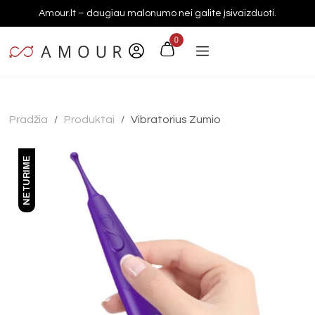
Amour.lt – daugiau malonumo nei galite įsivaizduoti.
0
Pradžia
Produktai
Vibratorius Zumio
/
/
NETURIME