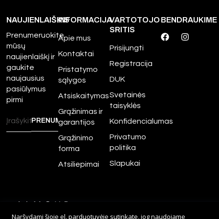
NAUJIENLAIŠKIS
INFORMACIJA
VARTOTOJO
BENDRAUKIME
SRITIS
Prenumeruokite
Apie mus
mūsų
Prisijungti
Kontaktai
naujienlaiškį ir
Registracija
gaukite
Pristatymo
naujausius
DUK
sąlygos
pasiūlymus
Svetainės
Atsiskaitymas
pirmi
taisyklės
Grąžinimas ir
Konfidencialumas
garantijos
Privatumo
Grąžinimo
politika
forma
Slapukai
Atsiliepimai
©
2026
Amour.lt – Visos
Naršydami šioje el. parduotuvėje sutinkate, jog naudojame