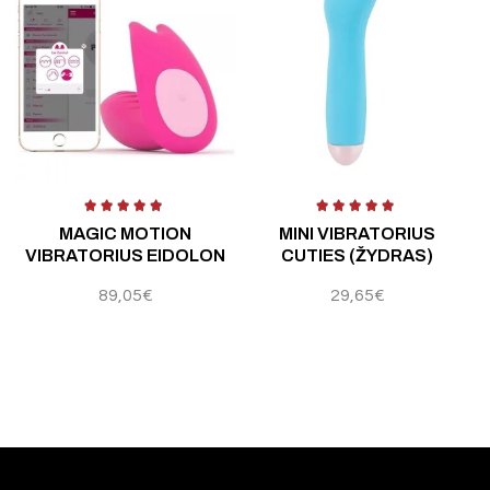
 5
Įvertinimas:
5.00
iš 5
Įvertinimas:
4.33
iš 5
Į
MAGIC MOTION
MINI VIBRATORIUS
VIBRATORIUS EIDOLON
CUTIES (ŽYDRAS)
89,05
€
29,65
€