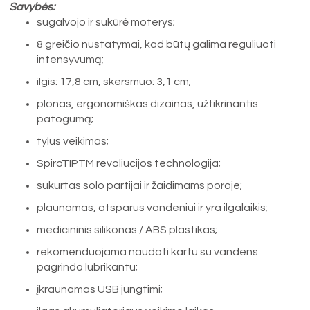
Savybės:
sugalvojo ir sukūrė moterys;
8 greičio nustatymai, kad būtų galima reguliuoti
intensyvumą;
ilgis: 17,8 cm, skersmuo: 3,1 cm;
plonas, ergonomiškas dizainas, užtikrinantis
patogumą;
tylus veikimas;
SpiroTIPTM revoliucijos technologija;
sukurtas solo partijai ir žaidimams poroje;
plaunamas, atsparus vandeniui ir yra ilgalaikis;
medicininis silikonas / ABS plastikas;
rekomenduojama naudoti kartu su vandens
pagrindo lubrikantu;
įkraunamas USB jungtimi;