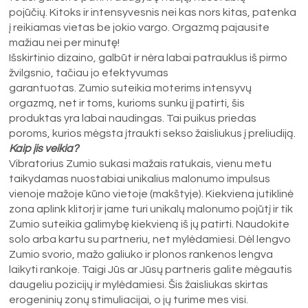
pojūčių. Kitoks ir intensyvesnis nei kas nors kitas, patenka
į reikiamas vietas be jokio vargo. Orgazmą pajausite
mažiau nei per minutę!
Išskirtinio dizaino, galbūt ir nėra labai patrauklus iš pirmo
žvilgsnio, tačiau jo efektyvumas
garantuotas. Zumio suteikia moterims intensyvų
orgazmą, net ir toms, kurioms sunku jį patirti, šis
produktas yra labai naudingas. Tai puikus priedas
poroms, kurios mėgsta įtraukti sekso žaisliukus į preliudiją.
Kaip jis veikia?
Vibratorius Zumio sukasi mažais ratukais, vienu metu
taikydamas nuostabiai unikalius malonumo impulsus
vienoje mažoje kūno vietoje (makštyje). Kiekviena jutiklinė
zona aplink klitorį ir jame turi unikalų malonumo pojūtį ir tik
Zumio suteikia galimybę kiekvieną iš jų patirti. Naudokite
solo arba kartu su partneriu, net mylėdamiesi. Dėl lengvo
Zumio svorio, mažo galiuko ir plonos rankenos lengva
laikyti rankoje. Taigi Jūs ar Jūsų partneris galite mėgautis
daugeliu pozicijų ir mylėdamiesi. Šis žaisliukas skirtas
erogeninių zonų stimuliacijai, o jų turime mes visi.