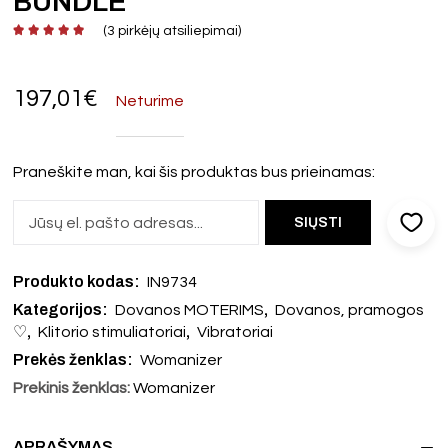
BUNDLE
(
3
pirkėjų atsiliepimai)
197,01
€
Neturime
Praneškite man, kai šis produktas bus prieinamas:
Produkto kodas:
IN9734
Kategorijos:
,
Dovanos MOTERIMS
Dovanos, pramogos
,
,
♡
Klitorio stimuliatoriai
Vibratoriai
Prekės ženklas:
Womanizer
Prekinis ženklas:
Womanizer
APRAŠYMAS