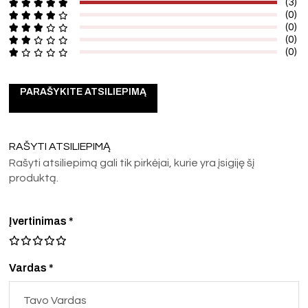
(3)
(0)
(0)
(0)
(0)
PARAŠYKITE ATSILIEPIMĄ
RAŠYTI ATSILIEPIMĄ
Rašyti atsiliepimą gali tik pirkėjai, kurie yra įsigiję šį
produktą.
Įvertinimas
*
Vardas *