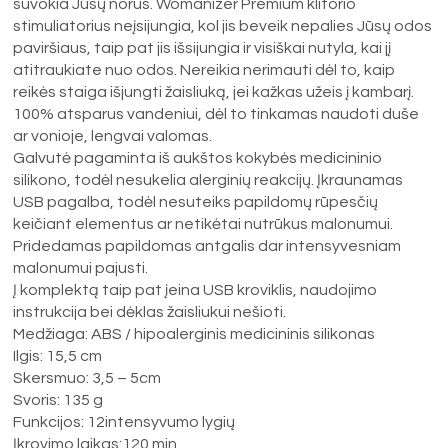
suvokia Jūsų norus. Womanizer Premium klitorio
stimuliatorius neįsijungia, kol jis beveik nepalies Jūsų odos
paviršiaus, taip pat jis išsijungia ir visiškai nutyla, kai jį
atitraukiate nuo odos. Nereikia nerimauti dėl to, kaip
reikės staiga išjungti žaisliuką, jei kažkas užeis į kambarį.
100% atsparus vandeniui, dėl to tinkamas naudoti duše
ar vonioje, lengvai valomas.
Galvutė pagaminta iš aukštos kokybės medicininio
silikono, todėl nesukelia alerginių reakcijų. Įkraunamas
USB pagalba, todėl nesuteiks papildomų rūpesčių
keičiant elementus ar netikėtai nutrūkus malonumui.
Pridedamas papildomas antgalis dar intensyvesniam
malonumui pajusti.
Į komplektą taip pat įeina USB kroviklis, naudojimo
instrukcija bei dėklas žaisliukui nešioti.
Medžiaga: ABS / hipoalerginis medicininis silikonas
Ilgis: 15,5 cm
Skersmuo: 3,5 – 5cm
Svoris: 135 g
Funkcijos: 12intensyvumo lygių
Įkrovimo laikas:120 min