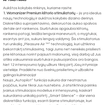
Aukštos kokybės rinkinys, kuriame rasite:
1. Womanizer Premium klitorio stimuliatorių
– jis yra idealus
naujų technologijų ir aukštos kokybės dizaino derinys.
Diskretiško suprojektavimo, dekoruotas aukso spalvos
detale ant rankenos. Siurbtukas apgaubia klitorių,
rankena patogi, leidžia lengvai manevruoti, o mygtukai,
esantys ant jos, sukurs lengvą valdymą. Šis stimuliatorius
turi unikalią „Pleasure Air ™“ technologiją, kuri užtikrina
bekontaktį stimuliavimą, taigi Jums net nereikės prisiliesti
prie klitoriaus norint pajausti malonumą, visą darbą už Jus
atliks vakuuminiai siurbtukai ir pulsuojančios oro bangos.
Net 12 intensyvumo lygių užkurs tikrą pirtį Jūsų intymioje
vietelėje. Pradėkite nuo švelnių prisilietimų ir užbaikite
galinga kulminacija!
Nauja „Autopilot“ funkcija sukuria dar neatrastus
pojūčius, kurie tikrai Jus nustebins. Ji atsitiktinai parinks
įvairius stimuliacijos modelius ir intensyvumą, kaskart
sukurdama unikalią patirtį. „Smart Silence“ – dar viena
diskretiška funkcija, esanti šiame stimuliatoriuje, kuri