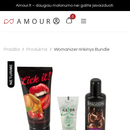
Amour.lt – daugiau malonumo nei galite įsivaizduoti.
0
Pradžia
Produktai
Womanizer rinkinys Bundle
/
/
NETURIME