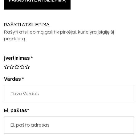
PARAŠYKITE ATSILIEPIMĄ
RAŠYTI ATSILIEPIMĄ
Rašyti atsiliepimą gali tik pirkėjai, kurie yra įsigiję šį
produktą.
Įvertinimas
*
Vardas *
El. paštas*