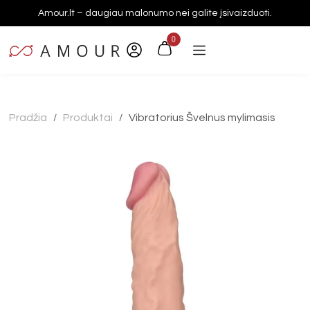
Amour.lt – daugiau malonumo nei galite įsivaizduoti.
0
Pradžia
Produktai
Vibratorius Švelnus mylimasis
/
/