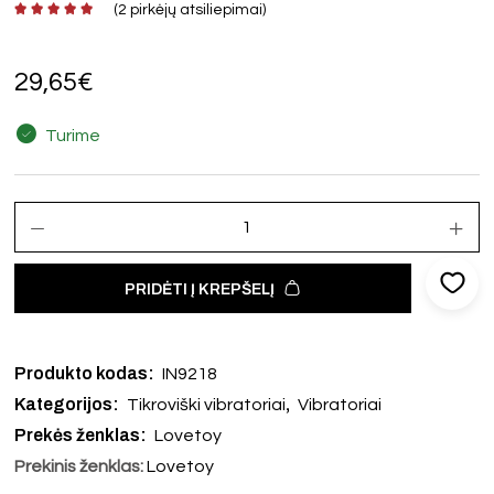
(
2
pirkėjų atsiliepimai)
29,65
€
Turime
PRIDĖTI Į KREPŠELĮ
Produkto kodas:
IN9218
Kategorijos:
,
Tikroviški vibratoriai
Vibratoriai
Prekės ženklas:
Lovetoy
Prekinis ženklas:
Lovetoy