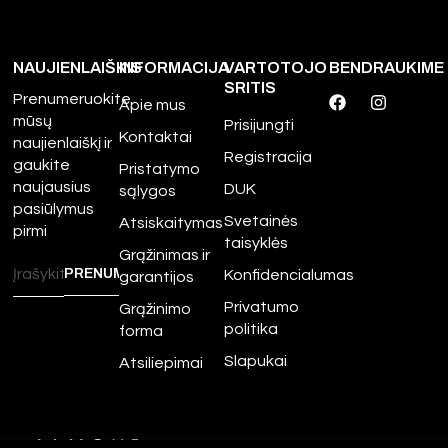
NAUJIENLAIŠKIS
INFORMACIJA
VARTOTOJO
BENDRAUKIME
SRITIS
Prenumeruokite
Apie mus
mūsų
Prisijungti
Kontaktai
naujienlaiškį ir
Registracija
gaukite
Pristatymo
naujausius
DUK
sąlygos
pasiūlymus
Svetainės
Atsiskaitymas
pirmi
taisyklės
Grąžinimas ir
Konfidencialumas
garantijos
Privatumo
Grąžinimo
politika
forma
Slapukai
Atsiliepimai