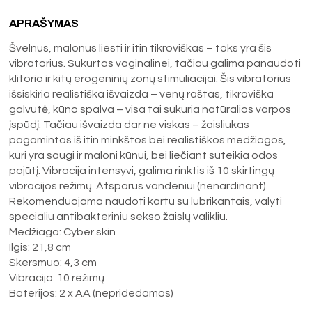
APRAŠYMAS
Švelnus, malonus liesti ir itin tikroviškas – toks yra šis
vibratorius. Sukurtas vaginalinei, tačiau galima panaudoti
klitorio ir kitų erogeninių zonų stimuliacijai. Šis vibratorius
išsiskiria realistiška išvaizda – venų raštas, tikroviška
galvutė, kūno spalva – visa tai sukuria natūralios varpos
įspūdį. Tačiau išvaizda dar ne viskas – žaisliukas
pagamintas iš itin minkštos bei realistiškos medžiagos,
kuri yra saugi ir maloni kūnui, bei liečiant suteikia odos
pojūtį. Vibracija intensyvi, galima rinktis iš 10 skirtingų
vibracijos režimų. Atsparus vandeniui (nenardinant).
Rekomenduojama naudoti kartu su lubrikantais, valyti
specialiu antibakteriniu sekso žaislų valikliu.
Medžiaga: Cyber skin
Ilgis: 21,8 cm
Skersmuo: 4,3 cm
Vibracija: 10 režimų
Baterijos: 2 x AA (nepridedamos)