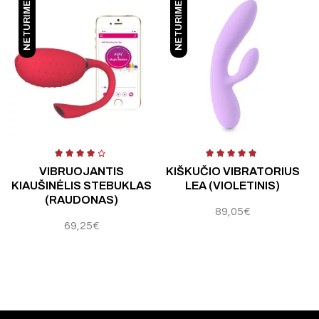
NETURIME
NETURIME
 5
Įvertinimas:
4.25
iš 5
Įvertinimas:
4.50
iš 5
Į
VIBRUOJANTIS
KIŠKUČIO VIBRATORIUS
KIAUŠINĖLIS STEBUKLAS
LEA (VIOLETINIS)
(RAUDONAS)
89,05
€
69,25
€