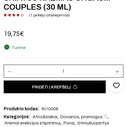
COUPLES (30 ML)
(
1
pirkėjo atsiliepimas)
19,75
€
Turime
PRIDĖTI Į KREPŠELĮ
Produkto kodas:
IN10006
Kategorijos:
,
,
Afrodiziakai
Dovanos, pramogos ♡
,
,
Kremai erekcijos stiprinimui
Porai
Stimuliuojantys