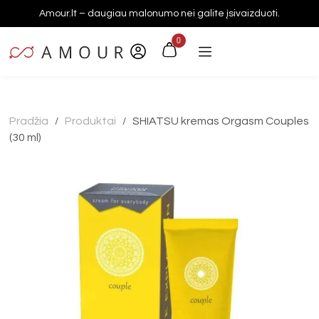
Amour.lt – daugiau malonumo nei galite įsivaizduoti.
0
Pradžia
Produktai
SHIATSU kremas Orgasm Couples
/
/
(30 ml)