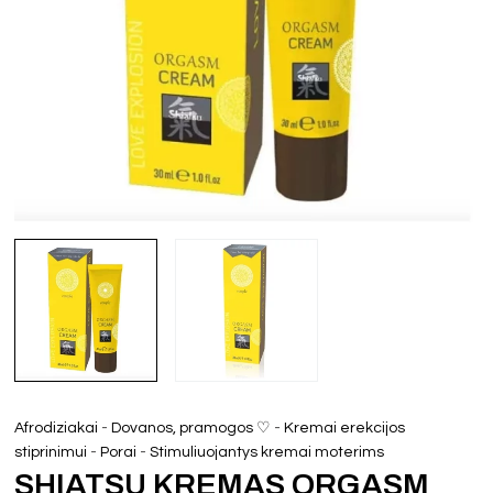
-
-
Afrodiziakai
Dovanos, pramogos ♡
Kremai erekcijos
-
-
stiprinimui
Porai
Stimuliuojantys kremai moterims
SHIATSU KREMAS ORGASM