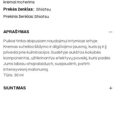
kremai moterims
Prekės ženklas:
Shiatsu
Prekinis ženklas:
Shiatsu
APRAŠYMAS
Puikiai tinka abipusiam naudojimui intymioje srityje.
Kremas suteikia šildymo ir dilgčiojimo jausmą, kuris ją ir jį
priveda prie kulminacijos. Sudėtyje aukštos kokybės
komponentai, užtikrinantys efektyvų poveikį, kuris padės
Jums labiau atsipalaiduoti, susijaudinti, patirti
intensyvesnį malonumą.
Tūris: 30 ml
SIUNTIMAS