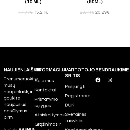
(10 ML)
(50ML)
17,77
€
15,21
€
23,71
€
20,29
€
NAUJIENLAIŠKIS
INFORMACIJA
VARTOTOJO
BENDRAUKIME
SRITIS
Prenumeruokite
Apie mus
mūsų
Prisijungti
Kontaktai
naujienlaiškį ir
Registracija
gaukite
Pristatymo
naujausius
DUK
sąlygos
pasiūlymus
Svetainės
Atsiskaitymas
pirmi
taisyklės
Grąžinimas ir
Konfidencialumas