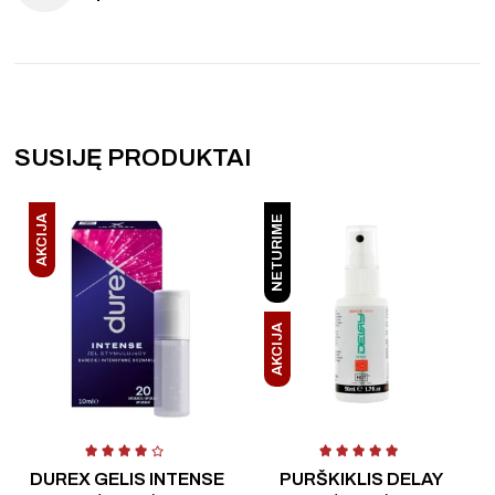
SUSIJĘ PRODUKTAI
AKCIJA
NETURIME
AKCIJA
Įvertinimas:
4.25
iš 5
Į
DUREX GELIS INTENSE
PURŠKIKLIS DELAY