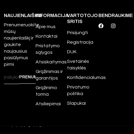
NAUJIENLAIŠKIS
INFORMACIJA
VARTOTOJO
BENDRAUKIME
SRITIS
Prenumeruokite
Apie mus
mūsų
Prisijungti
Kontaktai
naujienlaiškį ir
Registracija
gaukite
Pristatymo
naujausius
DUK
sąlygos
pasiūlymus
Svetainės
Atsiskaitymas
pirmi
taisyklės
Grąžinimas ir
Konfidencialumas
garantijos
Privatumo
Grąžinimo
politika
forma
Slapukai
Atsiliepimai
©
2026
Amour.lt – Visos