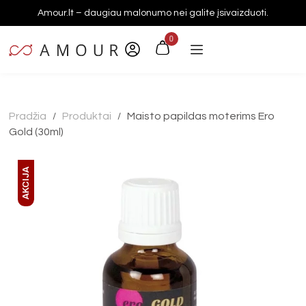
Amour.lt – daugiau malonumo nei galite įsivaizduoti.
0
Pradžia
Produktai
Maisto papildas moterims Ero
/
/
Gold (30ml)
AKCIJA