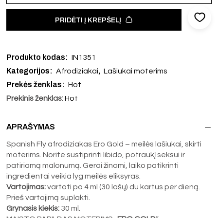
PRIDĖTI Į KREPŠELĮ
Produkto kodas:
IN1351
Kategorijos:
,
Afrodiziakai
Lašiukai moterims
Prekės ženklas:
Hot
Prekinis ženklas:
Hot
APRAŠYMAS
Spanish Fly afrodiziakas Ero Gold – meilės lašiukai, skirti
moterims. Norite sustiprinti libido, potraukį seksui ir
patiriamą malonumą. Gerai žinomi, laiko patikrinti
ingredientai veikia lyg meilės eliksyras.
Vartojimas:
vartoti po 4 ml (30 lašų) du kartus per dieną.
Prieš vartojimą suplakti.
Grynasis kiekis:
30 ml.