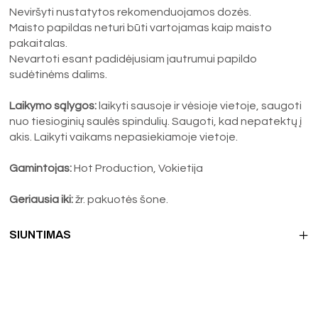
Neviršyti nustatytos rekomenduojamos dozės.
Maisto papildas neturi būti vartojamas kaip maisto
pakaitalas.
Nevartoti esant padidėjusiam jautrumui papildo
sudėtinėms dalims.
Laikymo sąlygos:
laikyti sausoje ir vėsioje vietoje, saugoti
nuo tiesioginių saulės spindulių. Saugoti, kad nepatektų į
akis. Laikyti vaikams nepasiekiamoje vietoje.
Gamintojas:
Hot Production, Vokietija
Geriausia iki:
žr. pakuotės šone.
SIUNTIMAS