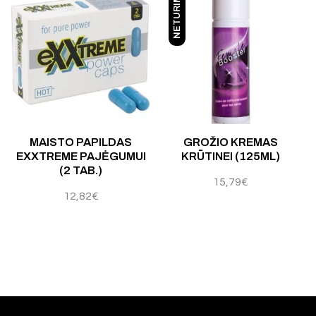
NETURIME
Įvertinimas:
4.80
iš 5
Įvertinimas:
5.00
iš 5
Į
MAISTO PAPILDAS
GROŽIO KREMAS
EXXTREME PAJĖGUMUI
KRŪTINEI (125ML)
(2 TAB.)
15,79
€
12,82
€