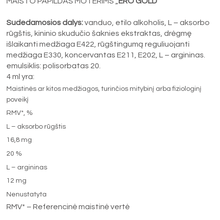
MAISTO PAPILDAS MOTERIMS „
ERO GOLD
“
Sudedamosios dalys:
vanduo, etilo alkoholis, L – aksorbo
rūgštis, kininio skudučio šaknies ekstraktas, drėgmę
išlaikanti medžiaga E422, rūgštingumą reguliuojanti
medžiaga E330, koncervantas E211, E202, L – argininas.
emulsiklis: polisorbatas 20.
4 ml yra:
Maistinės ar kitos medžiagos, turinčios mitybinį arba fiziologinį
poveikį
RMV*, %
L – aksorbo rūgštis
16,8 mg
20 %
L – argininas
12 mg
Nenustatyta
RMV* – Referencinė maistinė vertė