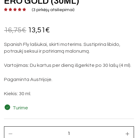
ERO GOLD (30ML)
(
3
pirkėjų atsiliepimai)
16,75
€
13,51
€
Spanish Fly lašiukai, skirti moterims. Sustiprina libido,
potraukį seksui ir patiriamą malonumą.
Vartojimas: Du kartus per dieną išgerkite po 30 lašų (4 ml).
Pagaminta Austrijoje.
Kiekis: 30 ml.
Turime