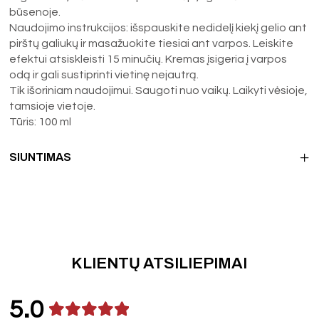
būsenoje.
Naudojimo instrukcijos: išspauskite nedidelį kiekį gelio ant
pirštų galiukų ir masažuokite tiesiai ant varpos. Leiskite
efektui atsiskleisti 15 minučių. Kremas įsigeria į varpos
odą ir gali sustiprinti vietinę nejautrą.
Tik išoriniam naudojimui. Saugoti nuo vaikų. Laikyti vėsioje,
tamsioje vietoje.
Tūris: 100 ml
SIUNTIMAS
KLIENTŲ ATSILIEPIMAI
5.0