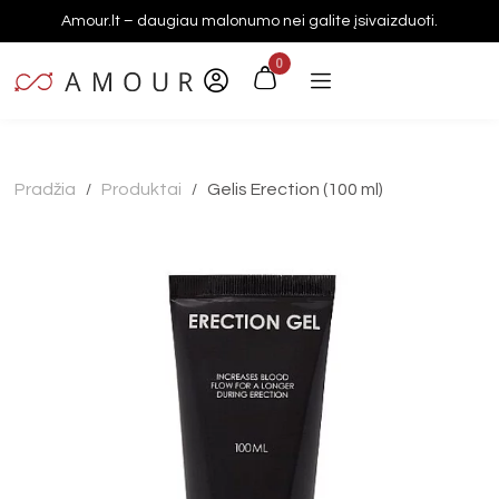
Amour.lt – daugiau malonumo nei galite įsivaizduoti.
0
Pradžia
Produktai
Gelis Erection (100 ml)
/
/