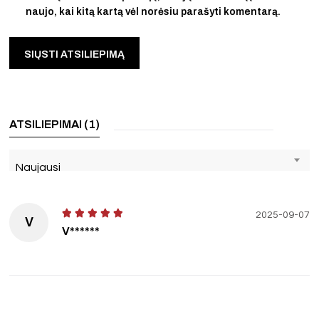
naujo, kai kitą kartą vėl norėsiu parašyti komentarą.
ATSILIEPIMAI (1)
Naujausi
2025-09-07
V
V******