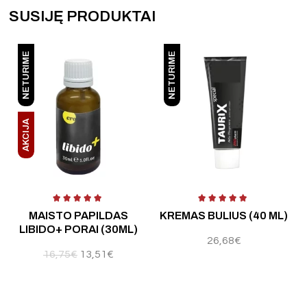
SUSIJĘ PRODUKTAI
NETURIME
NETURIME
AKCIJA
Įvertinimas:
5.00
iš 5
Įvertinimas:
5.00
iš 5
Į
MAISTO PAPILDAS
KREMAS BULIUS (40 ML)
LIBIDO+ PORAI (30ML)
26,68
€
16,75
€
13,51
€