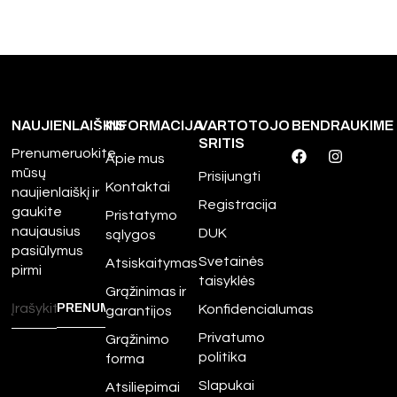
NAUJIENLAIŠKIS
INFORMACIJA
VARTOTOJO
BENDRAUKIME
SRITIS
Prenumeruokite
Apie mus
mūsų
Prisijungti
Kontaktai
naujienlaiškį ir
Registracija
gaukite
Pristatymo
naujausius
DUK
sąlygos
pasiūlymus
Svetainės
Atsiskaitymas
pirmi
taisyklės
Grąžinimas ir
Konfidencialumas
garantijos
Privatumo
Grąžinimo
politika
forma
Slapukai
Atsiliepimai