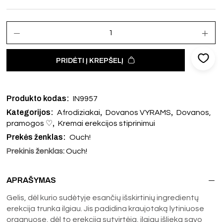
PRIDĖTI Į KREPŠELĮ
Produkto kodas:
IN9957
Kategorijos:
,
,
Afrodiziakai
Dovanos VYRAMS
Dovanos,
,
pramogos ♡
Kremai erekcijos stiprinimui
Prekės ženklas:
Ouch!
Prekinis ženklas:
Ouch!
APRAŠYMAS
Gelis, dėl kurio sudėtyje esančių išskirtinių ingredientų
erekcija trunka ilgiau. Jis padidina kraujotaką lytiniuose
organuose, dėl to erekcija sutvirtėja, ilgiau išlieka savo