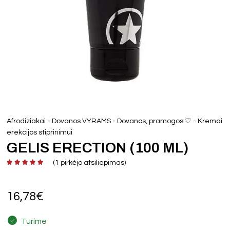
-
-
-
Afrodiziakai
Dovanos VYRAMS
Dovanos, pramogos ♡
Kremai
erekcijos stiprinimui
GELIS ERECTION (100 ML)
(
1
pirkėjo atsiliepimas)
16,78
€
Turime