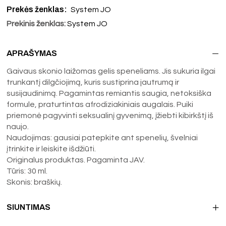
Prekės ženklas:
System JO
Prekinis ženklas:
System JO
APRAŠYMAS
Gaivaus skonio laižomas gelis speneliams. Jis sukuria ilgai
trunkantį dilgčiojimą, kuris sustiprina jautrumą ir
susijaudinimą. Pagamintas remiantis saugia, netoksiška
formule, praturtintas afrodiziakiniais augalais. Puiki
priemonė pagyvinti seksualinį gyvenimą, įžiebti kibirkštį iš
naujo.
Naudojimas: gausiai patepkite ant spenelių, švelniai
įtrinkite ir leiskite išdžiūti.
Originalus produktas. Pagaminta JAV.
Tūris: 30 ml.
Skonis: braškių.
SIUNTIMAS