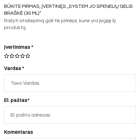
BŪKITE PIRMAS, ĮVERTINĘS „SYSTEM JO SPENELIŲ GELIS
BRAŠKĖ (30 ML)“
Rašyti atsiliepimą gali tik pirkėjai, kurie yra įsigiję šį
produktą.
Įvertinimas
*
Vardas *
El. paštas*
Komentaras