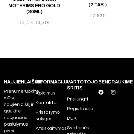
(2 TAB.)
MOTERIMS ERO GOLD
(30ML)
12,82
€
16,75
€
13,51
€
NAUJIENLAIŠKIS
INFORMACIJA
VARTOTOJO
BENDRAUKIME
SRITIS
Prenumeruokite
Apie mus
mūsų
Prisijungti
Kontaktai
naujienlaiškį ir
Registracija
gaukite
Pristatymo
naujausius
DUK
sąlygos
pasiūlymus
Svetainės
Atsiskaitymas
pirmi