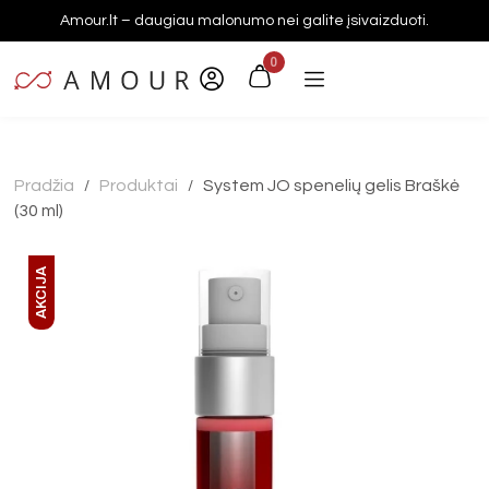
Amour.lt – daugiau malonumo nei galite įsivaizduoti.
0
Pradžia
Produktai
System JO spenelių gelis Braškė
/
/
(30 ml)
AKCIJA