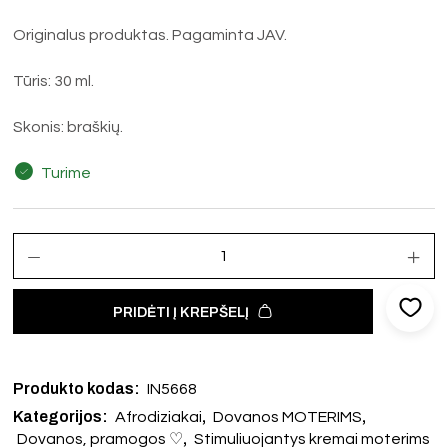
Originalus produktas. Pagaminta JAV.
Tūris: 30 ml.
Skonis: braškių.
Turime
PRIDĖTI Į KREPŠELĮ
Produkto kodas:
IN5668
Kategorijos:
,
,
Afrodiziakai
Dovanos MOTERIMS
,
Dovanos, pramogos ♡
Stimuliuojantys kremai moterims