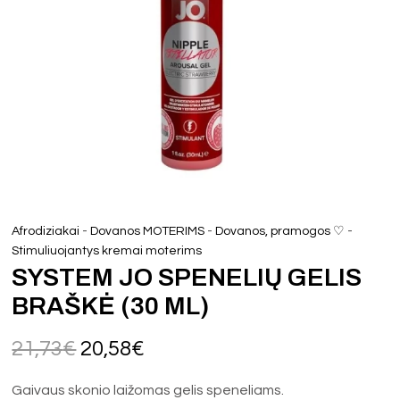
-
-
-
Afrodiziakai
Dovanos MOTERIMS
Dovanos, pramogos ♡
Stimuliuojantys kremai moterims
SYSTEM JO SPENELIŲ GELIS
BRAŠKĖ (30 ML)
21,73
€
20,58
€
Gaivaus skonio laižomas gelis speneliams.