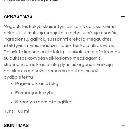
APRAŠYMAS
Mėgaukitės kokybiškais intymiais santykiais šio kremo
dėka. Jis stimuliuoja kraujotaką dėl jo sudėtyje esančių
ingredientų, galinčių sustiprinti erekciją. Mėgaukitės
efektyviu intymiu masažu ir jauskitės kaip tikras vyras.
Pajuskite liepsnojantį efektą – unikalus masažo kremas
su aukštos kokybės veikliosiomis medžiagomis,
skatinančiomis kraujotaką į lytinius organus. Erekciją
palaikantis masažo kremas su pastebimu XXL
dydžio efektu.
Pagerina kraujotaką
Farmacijos kokybė
Išbandyta dermatologiškai
Tūris: 100 ml
SIUNTIMAS