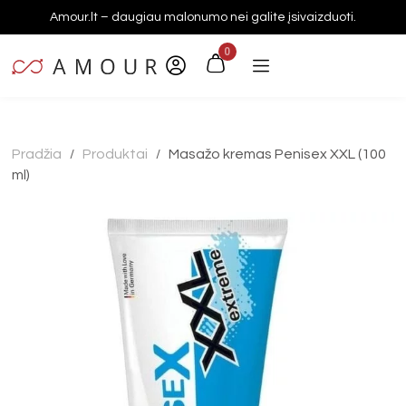
Amour.lt – daugiau malonumo nei galite įsivaizduoti.
0
Pradžia
Produktai
Masažo kremas Penisex XXL (100
/
/
ml)