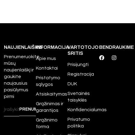
NAUJIENLAIŠKIS
INFORMACIJA
VARTOTOJO
BENDRAUKIME
SRITIS
Prenumeruokite
Apie mus
mūsų
Prisijungti
Kontaktai
naujienlaiškį ir
Registracija
gaukite
Pristatymo
naujausius
DUK
sąlygos
pasiūlymus
Svetainės
Atsiskaitymas
pirmi
taisyklės
Grąžinimas ir
Konfidencialumas
garantijos
Privatumo
Grąžinimo
politika
forma