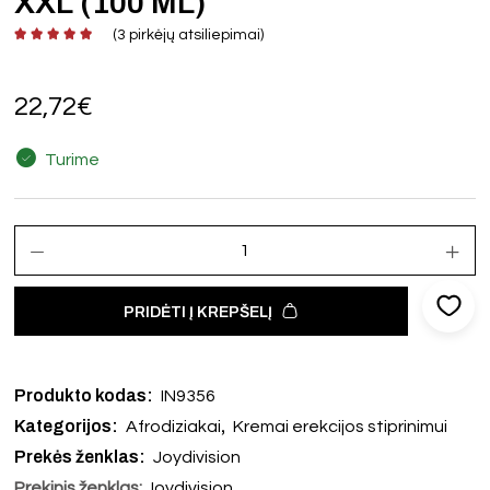
XXL (100 ML)
(
3
pirkėjų atsiliepimai)
22,72
€
Turime
PRIDĖTI Į KREPŠELĮ
Produkto kodas:
IN9356
Kategorijos:
,
Afrodiziakai
Kremai erekcijos stiprinimui
Prekės ženklas:
Joydivision
Prekinis ženklas:
Joydivision