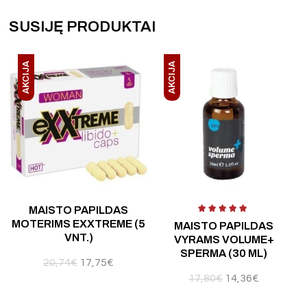
SUSIJĘ PRODUKTAI
AKCIJA
AKCIJA
 5
Įvertinimas:
5.00
iš 5
Įvertinimas:
4.00
iš 5
Į
MAISTO PAPILDAS
MOTERIMS EXXTREME (5
MAISTO PAPILDAS
VNT.)
VYRAMS VOLUME+
SPERMA (30 ML)
20,74
€
17,75
€
17,80
€
14,36
€