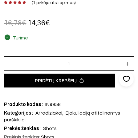
(
1
pirkėjo atsiliepimas)
16,78
€
14,36
€
Turime
PRIDĖTI Į KREPŠELĮ
Produkto kodas:
IN9958
Kategorijos:
,
Afrodiziakai
Ejakuliaciją atitolinantys
purškikliai
Prekės ženklas:
Shots
Prekinis ženklas:
Shots