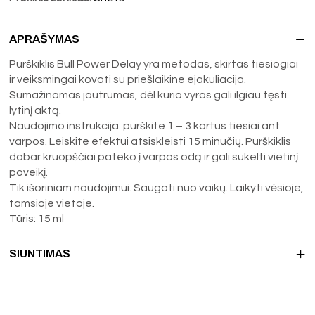
APRAŠYMAS
Purškiklis Bull Power Delay yra metodas, skirtas tiesiogiai
ir veiksmingai kovoti su priešlaikine ejakuliacija.
Sumažinamas jautrumas, dėl kurio vyras gali ilgiau tęsti
lytinį aktą.
Naudojimo instrukcija: purškite 1 – 3 kartus tiesiai ant
varpos. Leiskite efektui atsiskleisti 15 minučių. Purškiklis
dabar kruopščiai pateko į varpos odą ir gali sukelti vietinį
poveikį.
Tik išoriniam naudojimui. Saugoti nuo vaikų. Laikyti vėsioje,
tamsioje vietoje.
Tūris: 15 ml
SIUNTIMAS