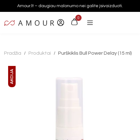
Amour.lt – daugiau malonumo nei galite įsivaizduoti.
0
Pradžia
Produktai
Purškiklis Bull Power Delay (15 ml)
/
/
AKCIJA