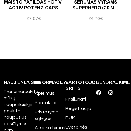
MAISTO PAPILDAS HOT V-
SERUMAS VYRAMS
ACTIV POTENZ-CAPS
SUPERHERO (20 ML)
27,67
€
24,70
€
NAUJIENLAIŠKIS
INFORMACIJA
VARTOTOJO
BENDRAUKIME
SRITIS
Prenumeruokite
Apie mus
mūsų
Prisijungti
Kontaktai
naujienlaiškį ir
Registracija
gaukite
Pristatymo
naujausius
DUK
sąlygos
pasiūlymus
Svetainės
Atsiskaitymas
pirmi