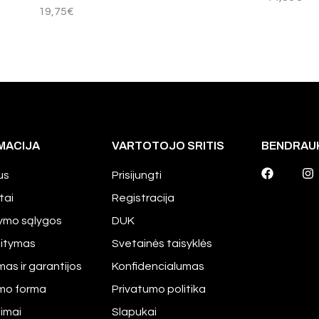
19,75
€
MACIJA
VARTOTOJO SRITIS
BENDRAU
us
Prisijungti
tai
Registracija
tymo sąlygos
DUK
aitymas
Svetainės taisyklės
mas ir garantijos
Konfidencialumas
imo forma
Privatumo politika
pimai
Slapukai