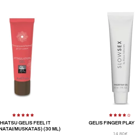
5
Įv
HIATSU GELIS FEEL IT
GELIS FINGER PLAY 
NATAI/MUSKATAS) (30 ML)
14,80
€