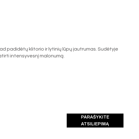
kad padidėtų klitorio ir lytinių lūpų jautrumas. Sudėtyje
atirti intensyvesnį malonumą.
PARAŠYKITE
ATSILIEPIMĄ