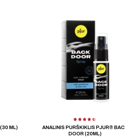
ertinimas:
4.20
iš 5
Įvertinimas:
4
(30 ML)
ANALINIS PURŠKIKLIS PJUR® BACK
DOOR (20ML)