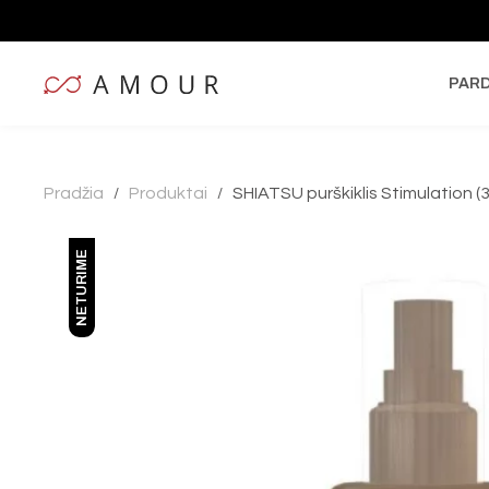
PAR
Pradžia
Produktai
SHIATSU purškiklis Stimulation (3
/
/
NETURIME