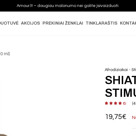
Amour.lt – daugiau malonumo nei galite įsivaizduoti.
DUOTUVĖ
AKCIJOS
PREKINIAI ŽENKLAI
TINKLARAŠTIS
KONTA
0 ml)
-
Afrodiziakai
St
SHIA
STIM
(
4
19,75
€
N