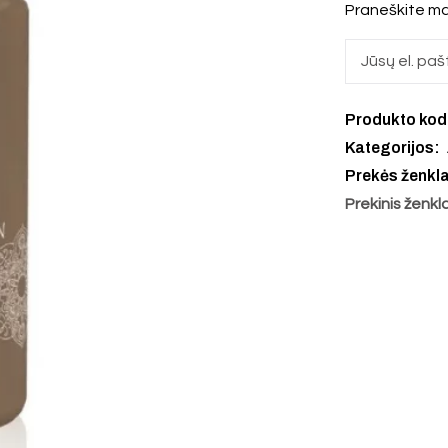
Praneškite ma
Produkto ko
Kategorijos:
Prekės ženkl
Prekinis ženkl