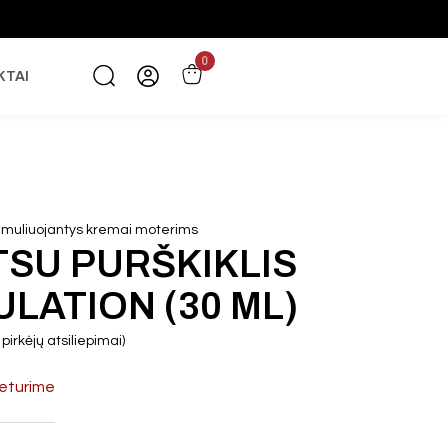
0
KTAI
imuliuojantys kremai moterims
TSU PURŠKIKLIS
ULATION (30 ML)
pirkėjų atsiliepimai)
eturime