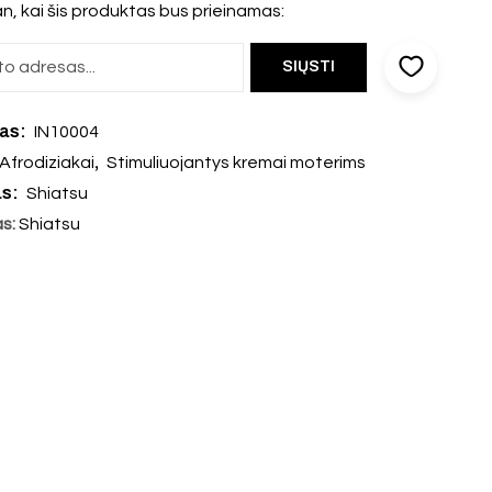
n, kai šis produktas bus prieinamas:
das:
IN10004
,
Afrodiziakai
Stimuliuojantys kremai moterims
as:
Shiatsu
as:
Shiatsu