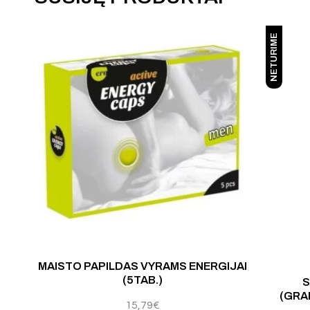
NETURIME
mas:
4.00
iš 5
Įvertinimas:
5.00
iš 
MAISTO PAPILDAS VYRAMS ENERGIJAI
(5TAB.)
S
(GRA
15,79
€