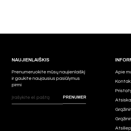
NAUJIENLAIŠKIS
INFOR
Prenumeruokite mūsų naujienlaiškį
Apie m
ir gaukite naujausius pasiūlymus
Kontak
pirmi
Prista
Atsisk
Grąžini
Grąžin
Atsilie