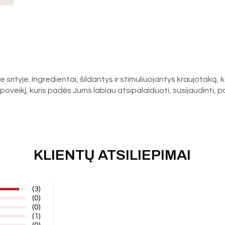
je srityje. Ingredientai, šildantys ir stimuliuojantys kraujotaką, 
veikį, kuris padės Jums labiau atsipalaiduoti, susijaudinti, p
KLIENTŲ ATSILIEPIMAI
(3)
(0)
(0)
(1)
(0)