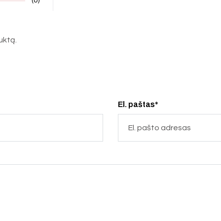
duktą.
El. paštas*