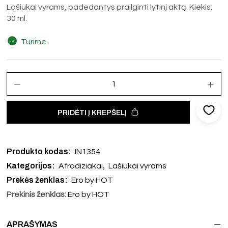
Lašiukai vyrams, padedantys prailginti lytinį aktą. Kiekis:
30 ml.
Turime
PRIDĖTI Į KREPŠELĮ
Produkto kodas:
IN1354
Kategorijos:
,
Afrodiziakai
Lašiukai vyrams
Prekės ženklas:
Ero by HOT
Prekinis ženklas:
Ero by HOT
APRAŠYMAS