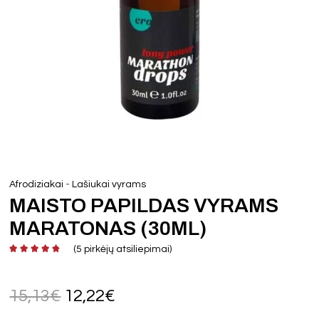
-
Afrodiziakai
Lašiukai vyrams
MAISTO PAPILDAS VYRAMS
MARATONAS (30ML)
(
5
pirkėjų atsiliepimai)
15,13
€
12,22
€