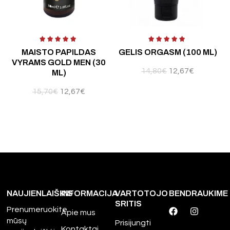
 5
Įvertinimas:
5.00
iš 5
MAISTO PAPILDAS
GELIS ORGASM (100 ML)
VYRAMS GOLD MEN (30
14,80
€
12,67
€
ML)
15,70
€
12,67
€
NAUJIENLAIŠKIS
INFORMACIJA
VARTOTOJO
BENDRAUKIME
SRITIS
Prenumeruokite
Apie mus
mūsų
Prisijungti
Kontaktai