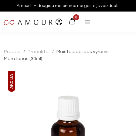
Amour.lt – daugiau malonumo nei galite įsivaizduoti.
0
Pradžia
Produktai
Maisto papildas vyrams
/
/
Maratonas (30ml)
AKCIJA