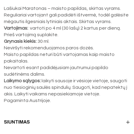
Lašiukai Maratonas – maisto papildas, skirtas vyrams.
Reguliariai vartojant gali padidėti ištvermė, todėl galėsite
mėgautis ilgesniais lytiniais aktais. Skirtas vyrams.
Vartojimas:
vartoti po 4 ml (30 lašų) 2 kartus per dieną.
Prieš vartojimą suplakite.
Grynasis kiekis:
30 ml.
Neviršyti rekomenduojamos paros dozės.
Maisto papildas neturi būti vartojamas kaip maisto
pakaitalas.
Nevartoti esant padidėjusiam jautrumui papildo
sudėtinėms dalims.
Laikymo sąlygos:
laikyti sausoje ir vėsioje vietoje, saugoti
nuo tiesioginių saulės spindulių. Saugoti, kad nepatektų į
akis. Laikyti vaikams nepasiekiamoje vietoje.
Pagaminta Austrijoje.
SIUNTIMAS