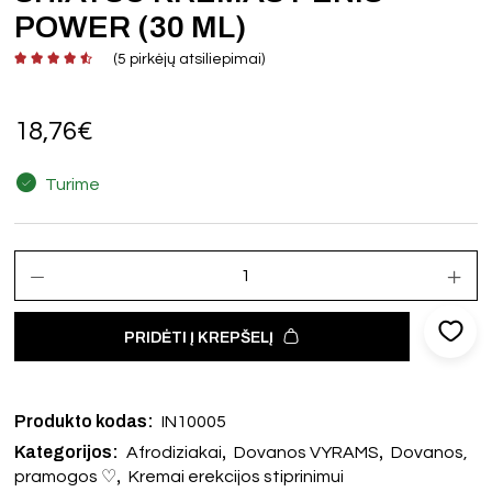
POWER (30 ML)
(
5
pirkėjų atsiliepimai)
18,76
€
Turime
PRIDĖTI Į KREPŠELĮ
Produkto kodas:
IN10005
Kategorijos:
,
,
Afrodiziakai
Dovanos VYRAMS
Dovanos,
,
pramogos ♡
Kremai erekcijos stiprinimui