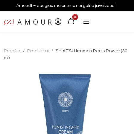
Amour.lt – daugiau malonumo nei galite įsivaizduoti.
0
Pradžia
Produktai
SHIATSU kremas Penis Power (30
/
/
ml)