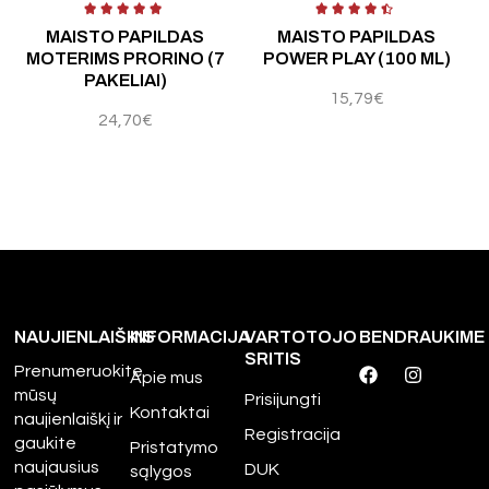
Įvertinimas:
5.00
iš 5
Į
MAISTO PAPILDAS
MAISTO PAPILDAS
MOTERIMS PRORINO (7
POWER PLAY (100 ML)
PAKELIAI)
15,79
€
24,70
€
NAUJIENLAIŠKIS
INFORMACIJA
VARTOTOJO
BENDRAUKIME
SRITIS
Prenumeruokite
Apie mus
mūsų
Prisijungti
Kontaktai
naujienlaiškį ir
Registracija
gaukite
Pristatymo
naujausius
DUK
sąlygos