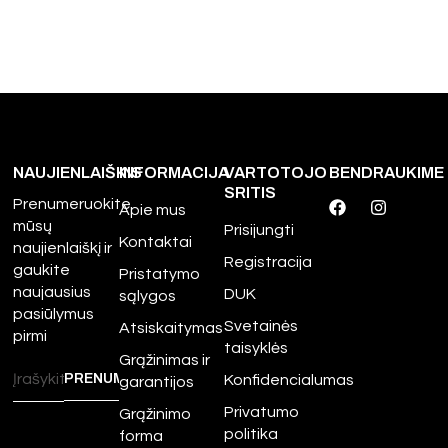
NAUJIENLAIŠKIS
INFORMACIJA
VARTOTOJO
BENDRAUKIME
SRITIS
Prenumeruokite
Apie mus
mūsų
Prisijungti
Kontaktai
naujienlaiškį ir
Registracija
gaukite
Pristatymo
naujausius
DUK
sąlygos
pasiūlymus
Svetainės
Atsiskaitymas
pirmi
taisyklės
Grąžinimas ir
Konfidencialumas
garantijos
Privatumo
Grąžinimo
politika
forma