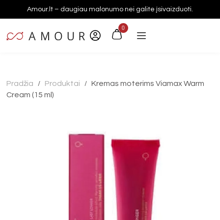
Amour.lt – daugiau malonumo nei galite įsivaizduoti.
0
Pradžia
Produktai
Kremas moterims Viamax Warm
/
/
Cream (15 ml)