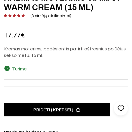
WARM CREAM (15 ML)
(
3
pirkėjų atsiliepimai)
17,77
€
Kremas moterims, padėsiantis patirti aštresnius pojūčius
sekso metu. 15 ml.
Turime
PRIDĖTI Į KREPŠELĮ