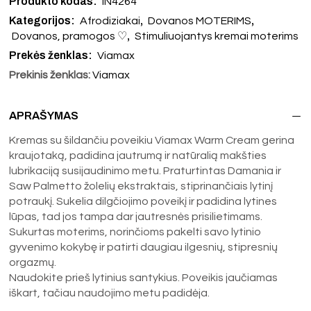
Produkto kodas:
IN4264
Kategorijos:
,
,
Afrodiziakai
Dovanos MOTERIMS
,
Dovanos, pramogos ♡
Stimuliuojantys kremai moterims
Prekės ženklas:
Viamax
Prekinis ženklas:
Viamax
APRAŠYMAS
Kremas su šildančiu poveikiu Viamax Warm Cream gerina
kraujotaką, padidina jautrumą ir natūralią makšties
lubrikaciją susijaudinimo metu. Praturtintas Damania ir
Saw Palmetto žolelių ekstraktais, stiprinančiais lytinį
potraukį. Sukelia dilgčiojimo poveikį ir padidina lytines
lūpas, tad jos tampa dar jautresnės prisilietimams.
Sukurtas moterims, norinčioms pakelti savo lytinio
gyvenimo kokybę ir patirti daugiau ilgesnių, stipresnių
orgazmų.
Naudokite prieš lytinius santykius. Poveikis jaučiamas
iškart, tačiau naudojimo metu padidėja.