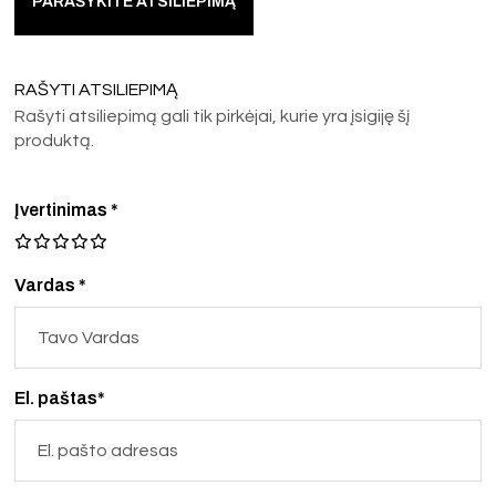
PARAŠYKITE ATSILIEPIMĄ
RAŠYTI ATSILIEPIMĄ
Rašyti atsiliepimą gali tik pirkėjai, kurie yra įsigiję šį
produktą.
Įvertinimas
*
Vardas *
El. paštas*