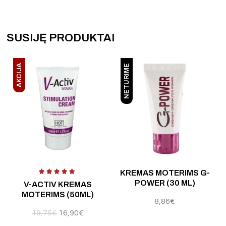
SUSIJĘ PRODUKTAI
AKCIJA
NETURIME
 5
Į
KREMAS MOTERIMS G-
POWER (30 ML)
V-ACTIV KREMAS
MOTERIMS (50ML)
8,86
€
19,75
€
16,90
€