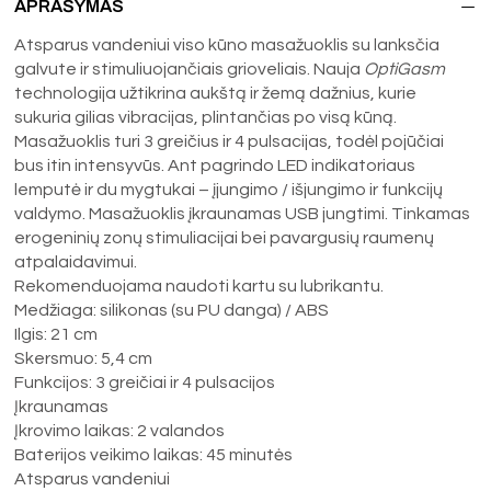
APRAŠYMAS
Atsparus vandeniui viso kūno masažuoklis su lanksčia
galvute ir stimuliuojančiais grioveliais. Nauja
OptiGasm
technologija užtikrina aukštą ir žemą dažnius, kurie
sukuria gilias vibracijas, plintančias po visą kūną.
Masažuoklis turi 3 greičius ir 4 pulsacijas, todėl pojūčiai
bus itin intensyvūs. Ant pagrindo LED indikatoriaus
lemputė ir du mygtukai – įjungimo / išjungimo ir funkcijų
valdymo. Masažuoklis įkraunamas USB jungtimi. Tinkamas
erogeninių zonų stimuliacijai bei pavargusių raumenų
atpalaidavimui.
Rekomenduojama naudoti kartu su lubrikantu.
Medžiaga: silikonas (su PU danga) / ABS
Ilgis: 21 cm
Skersmuo: 5,4 cm
Funkcijos: 3 greičiai ir 4 pulsacijos
Įkraunamas
Įkrovimo laikas: 2 valandos
Baterijos veikimo laikas: 45 minutės
Atsparus vandeniui