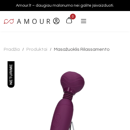
Amour.lt – daugiau malonumo nei galite įsivaizduoti.
0
Pradžia
Produktai
Masažuoklis Rilassamento
/
/
NETURIME