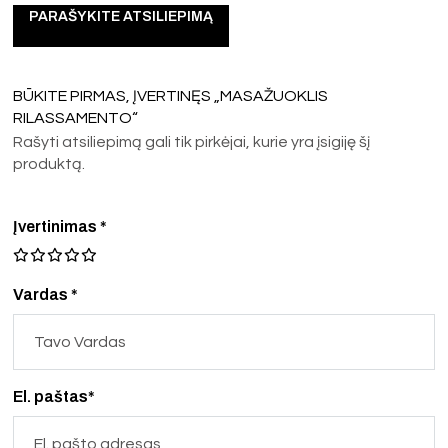
PARAŠYKITE ATSILIEPIMĄ
BŪKITE PIRMAS, ĮVERTINĘS „MASAŽUOKLIS
RILASSAMENTO“
Rašyti atsiliepimą gali tik pirkėjai, kurie yra įsigiję šį
produktą.
Įvertinimas
*
Vardas *
El. paštas*