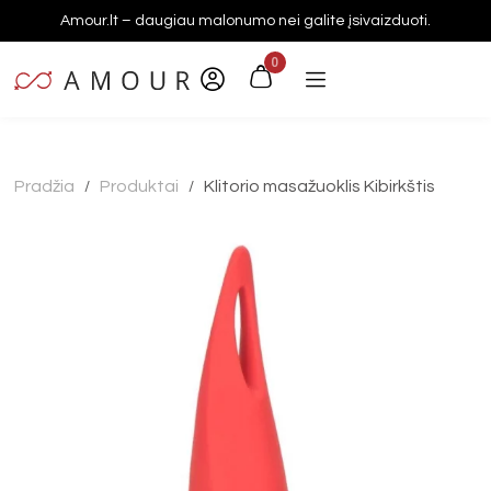
Amour.lt – daugiau malonumo nei galite įsivaizduoti.
0
Pradžia
Produktai
Klitorio masažuoklis Kibirkštis
/
/