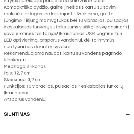
intymiai preliudijai poroje arba solo žaidimuose.
Kompaktiško dydžio, galite jį nešiotis kartu su savimi
rankinėje ar lagamine keliaujant. Užrakinimo, greito
įjungimo ir išjungimo mygtukas bei 10 vibracijos, pulsacijos
ir eskalacijos funkcijų suteiks Jums visišką laisvę pasinerti į
savo erotines fantazijas! Įkraunamas USB jungtimi, turi
LED apšvietimą, atsparus vandeniui, dėl to intymūs
nuotykiai bus dar intensyvesni!
Rekomenduojama naudoti kartu su vandens pagrindo
lubrikantu.
Medžiaga: silikonas
Ilgis: 12,7 cm
Skersmuo: 3,2 cm
Funkcijos: 10 vibracijos, pulsacijos ir eskalacijos funkcijų
Įkraunamas
Atsparus vandeniui
SIUNTIMAS