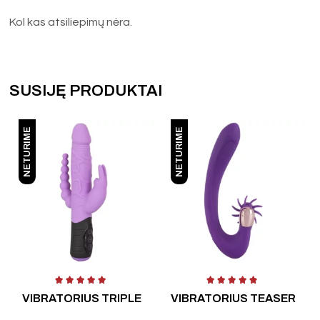
Kol kas atsiliepimų nėra.
SUSIJĘ PRODUKTAI
NETURIME
NETURIME
 5
Įvertinimas:
5.00
iš 5
Įvertinimas:
4.00
iš 5
Į
VIBRATORIUS TRIPLE
VIBRATORIUS TEASER