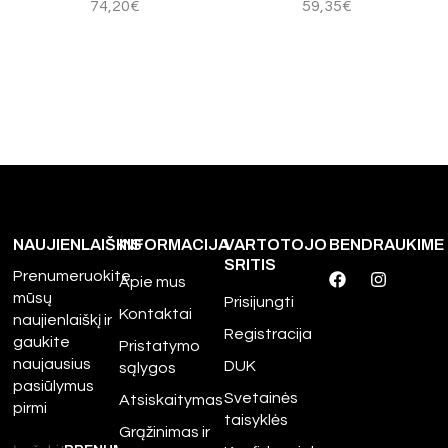
74,20
€
59,35
€
NAUJIENLAIŠKIS
INFORMACIJA
VARTOTOJO
BENDRAUKIME
SRITIS
Prenumeruokite
Apie mus
mūsų
Prisijungti
Kontaktai
naujienlaiškį ir
Registracija
gaukite
Pristatymo
naujausius
DUK
sąlygos
pasiūlymus
Svetainės
Atsiskaitymas
pirmi
taisyklės
Grąžinimas ir