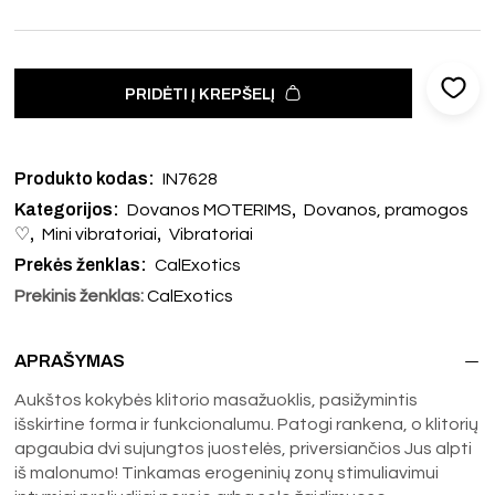
PRIDĖTI Į KREPŠELĮ
Produkto kodas:
IN7628
Kategorijos:
,
Dovanos MOTERIMS
Dovanos, pramogos
,
,
♡
Mini vibratoriai
Vibratoriai
Prekės ženklas:
CalExotics
Prekinis ženklas:
CalExotics
APRAŠYMAS
Aukštos kokybės klitorio masažuoklis, pasižymintis
išskirtine forma ir funkcionalumu. Patogi rankena, o klitorių
apgaubia dvi sujungtos juostelės, priversiančios Jus alpti
iš malonumo! Tinkamas erogeninių zonų stimuliavimui