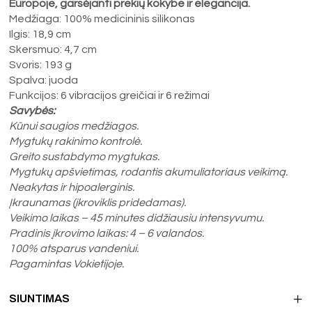
Europoje, garsėjanti prekių kokybe ir elegancija.
Medžiaga: 100% medicininis silikonas
Ilgis: 18,9 cm
Skersmuo: 4,7 cm
Svoris: 193 g
Spalva: juoda
Funkcijos: 6 vibracijos greičiai ir 6 režimai
Savybės:
Kūnui saugios medžiagos.
Mygtukų rakinimo kontrolė.
Greito sustabdymo mygtukas.
Mygtukų apšvietimas, rodantis akumuliatoriaus veikimą.
Neakytas ir hipoalerginis.
Įkraunamas (įkroviklis pridedamas).
Veikimo laikas – 45 minutes didžiausiu intensyvumu.
Pradinis įkrovimo laikas: 4 – 6 valandos.
100% atsparus vandeniui.
Pagamintas Vokietijoje.
SIUNTIMAS