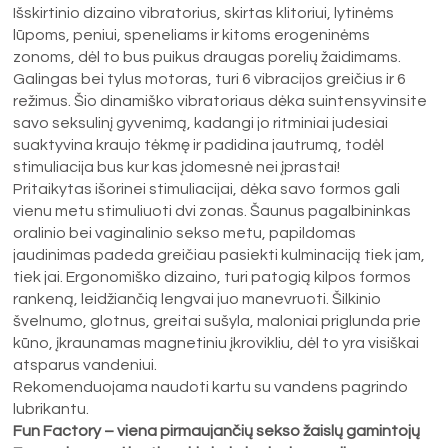
Išskirtinio dizaino vibratorius, skirtas klitoriui, lytinėms
lūpoms, peniui, speneliams ir kitoms erogeninėms
zonoms, dėl to bus puikus draugas porelių žaidimams.
Galingas bei tylus motoras, turi 6 vibracijos greičius ir 6
režimus. Šio dinamiško vibratoriaus dėka suintensyvinsite
savo seksulinį gyvenimą, kadangi jo ritminiai judesiai
suaktyvina kraujo tėkmę ir padidina jautrumą, todėl
stimuliacija bus kur kas įdomesnė nei įprastai!
Pritaikytas išorinei stimuliacijai, dėka savo formos gali
vienu metu stimuliuoti dvi zonas. Šaunus pagalbininkas
oralinio bei vaginalinio sekso metu, papildomas
jaudinimas padeda greičiau pasiekti kulminaciją tiek jam,
tiek jai. Ergonomiško dizaino, turi patogią kilpos formos
rankeną, leidžiančią lengvai juo manevruoti. Šilkinio
švelnumo, glotnus, greitai sušyla, maloniai priglunda prie
kūno, įkraunamas magnetiniu įkrovikliu, dėl to yra visiškai
atsparus vandeniui.
Rekomenduojama naudoti kartu su vandens pagrindo
lubrikantu.
Fun Factory – viena pirmaujančių sekso žaislų gamintojų