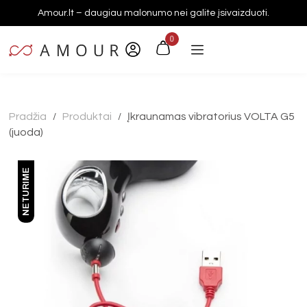
Amour.lt – daugiau malonumo nei galite įsivaizduoti.
0
Pradžia
Produktai
Įkraunamas vibratorius VOLTA G5
/
/
(juoda)
NETURIME