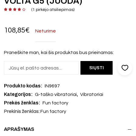
VOLTA G5 (JUODA)
(
1
pirkėjo atsiliepimas)
108,85
€
Neturime
Praneškite man, kai šis produktas bus prieinamas:
Produkto kodas:
IN9697
Kategorijos:
,
G-taško vibratoriai
Vibratoriai
Prekės ženklas:
Fun factory
Prekinis ženklas:
Fun factory
APRAŠYMAS