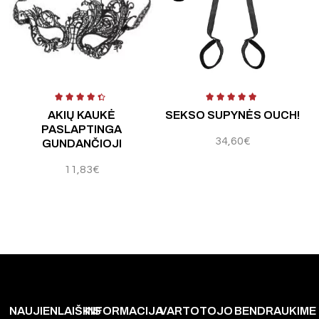
Įvertinimas:
5.00
iš 5
Įvertinimas:
5.00
iš 5
AKIŲ KAUKĖ
SEKSO SUPYNĖS OUCH!
PASLAPTINGA
34,60
€
GUNDANČIOJI
11,83
€
NAUJIENLAIŠKIS
INFORMACIJA
VARTOTOJO
BENDRAUKIME