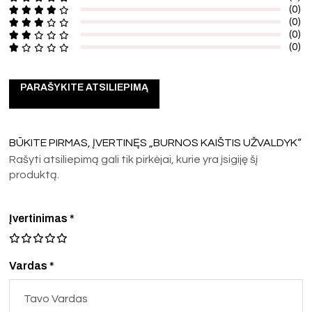
(0)
(0)
(0)
(0)
PARAŠYKITE ATSILIEPIMĄ
BŪKITE PIRMAS, ĮVERTINĘS „BURNOS KAIŠTIS UŽVALDYK“
Rašyti atsiliepimą gali tik pirkėjai, kurie yra įsigiję šį
produktą.
Įvertinimas
*
Vardas *