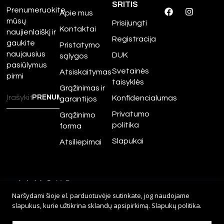
SRITIS
Prenumeruokite
Apie mus
mūsų
Prisijungti
Kontaktai
naujienlaiškį ir
Registracija
gaukite
Pristatymo
naujausius
DUK
sąlygos
pasiūlymus
Svetainės
Atsiskaitymas
pirmi
taisyklės
Grąžinimas ir
Konfidencialumas
garantijos
Privatumo
Grąžinimo
politika
forma
Slapukai
Atsiliepimai
©
2026
Amour.lt – Visos
Naršydami šioje el. parduotuvėje sutinkate, jog naudojame
teisės saugomos.
slapukus, kurie užtikrina sklandų apsipirkimą.
Slapukų politika
.
Sprendimas:
Adveits