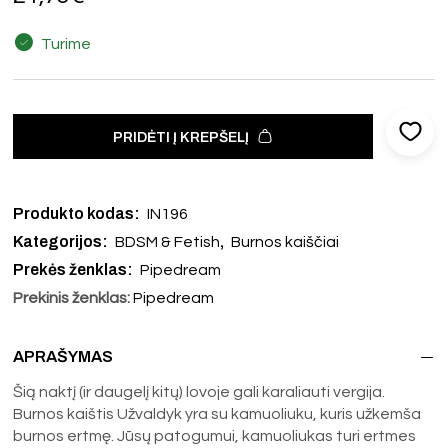
Turime
PRIDĖTI Į KREPŠELĮ
Produkto kodas:
IN196
Kategorijos:
,
BDSM & Fetish
Burnos kaiščiai
Prekės ženklas:
Pipedream
Prekinis ženklas:
Pipedream
APRAŠYMAS
Šią naktį (ir daugelį kitų) lovoje gali karaliauti vergija.
Burnos kaištis Užvaldyk yra su kamuoliuku, kuris užkemša
burnos ertmę. Jūsų patogumui, kamuoliukas turi ertmes