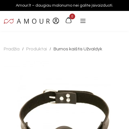
Amour.lt – daugiau malonumo nei galite įsivaizduoti.
0
Pradžia
Produktai
Burnos kaištis Užvaldyk
/
/