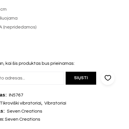
 cm
uliuojama
AA (nepridedamos)
n, kai šis produktas bus prieinamas:
das:
IN5767
,
Tikroviški vibratoriai
Vibratoriai
as:
Seven Creations
as:
Seven Creations