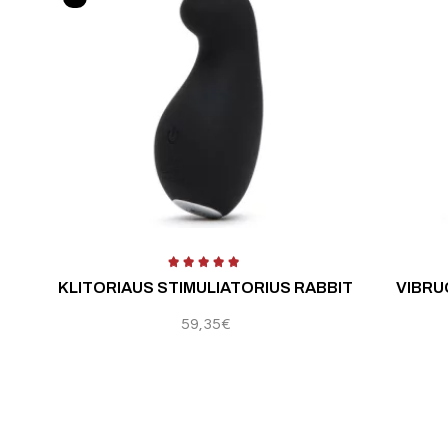
Įvertinimas:
4.50
iš 
KLITORIAUS STIMULIATORIUS RABBIT
VIBRU
59,35
€