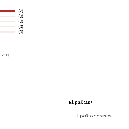
(2)
(0)
(0)
(0)
(0)
duktą.
El. paštas*