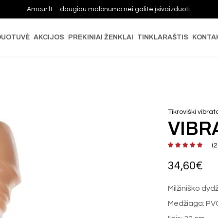
Amour.lt – daugiau malonumo nei galite įsivaizduoti.
DUOTUVĖ
AKCIJOS
PREKINIAI ŽENKLAI
TINKLARAŠTIS
KONTA
Tikroviški vibrat
VIBR
(
2
34,60
€
Milžiniško dydž
Medžiaga: PV