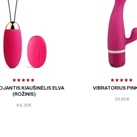
5
Įvertinimas:
5.00
iš 5
Įv
OJANTIS KIAUŠINĖLIS ELVA
VIBRATORIUS PIN
(ROŽINIS)
34,60
€
64,30
€