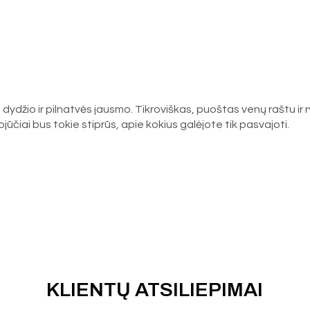
o dydžio ir pilnatvės jausmo. Tikroviškas, puoštas venų raštu ir 
ojūčiai bus tokie stiprūs, apie kokius galėjote tik pasvajoti.
KLIENTŲ ATSILIEPIMAI