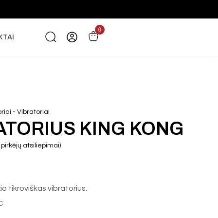
0
KTAI
-
oriai
Vibratoriai
ATORIUS KING KONG
pirkėjų atsiliepimai)
io tikroviškas vibratorius.
C