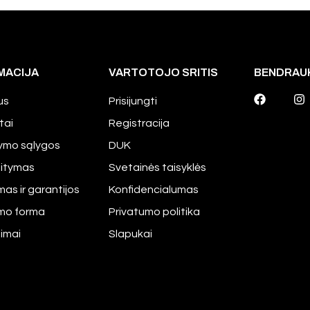
MACIJA
VARTOTOJO SRITIS
BENDRAU
us
Prisijungti
tai
Registracija
tymo sąlygos
DUK
aitymas
Svetainės taisyklės
mas ir garantijos
Konfidencialumas
imo forma
Privatumo politika
pimai
Slapukai