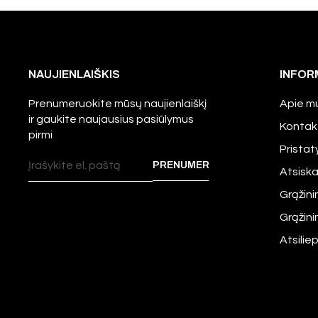
NAUJIENLAIŠKIS
INFOR
Prenumeruokite mūsų naujienlaiškį
Apie m
ir gaukite naujausius pasiūlymus
Kontak
pirmi
Prista
Atsisk
Grąžini
Grąžin
Atsilie