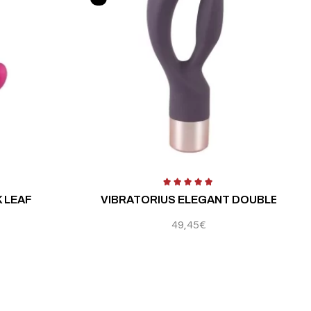
ertinimas:
4.25
iš 5
Įvertinimas:
5
K LEAF
VIBRATORIUS ELEGANT DOUBLE
49,45
€