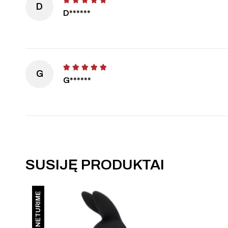
D
D******
G
G******
SUSIJĘ PRODUKTAI
NETURIME