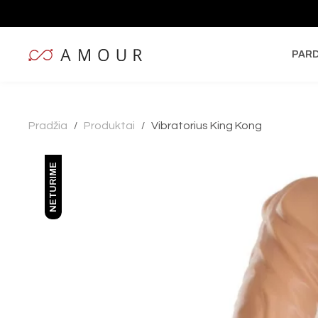
PAR
Pradžia
Produktai
Vibratorius King Kong
/
/
NETURIME