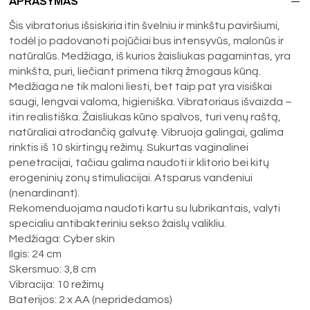
APRAŠYMAS
Šis vibratorius išsiskiria itin švelniu ir minkštu paviršiumi,
todėl jo padovanoti pojūčiai bus intensyvūs, malonūs ir
natūralūs. Medžiaga, iš kurios žaisliukas pagamintas, yra
minkšta, puri, liečiant primena tikrą žmogaus kūną.
Medžiaga ne tik maloni liesti, bet taip pat yra visiškai
saugi, lengvai valoma, higieniška. Vibratoriaus išvaizda –
itin realistiška. Žaisliukas kūno spalvos, turi venų raštą,
natūraliai atrodančią galvutę. Vibruoja galingai, galima
rinktis iš 10 skirtingų režimų. Sukurtas vaginalinei
penetracijai, tačiau galima naudoti ir klitorio bei kitų
erogeninių zonų stimuliacijai. Atsparus vandeniui
(nenardinant).
Rekomenduojama naudoti kartu su lubrikantais, valyti
specialiu antibakteriniu sekso žaislų valikliu.
Medžiaga: Cyber skin
Ilgis: 24 cm
Skersmuo: 3,8 cm
Vibracija: 10 režimų
Baterijos: 2 x AA (nepridedamos)