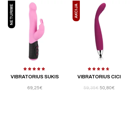
NETURIME
AKCIJA
 5
Įvertinimas:
4.67
iš 5
Į
VIBRATORIUS SUKIS
VIBRATORIUS CICI
69,25
€
59,35
€
50,80
€