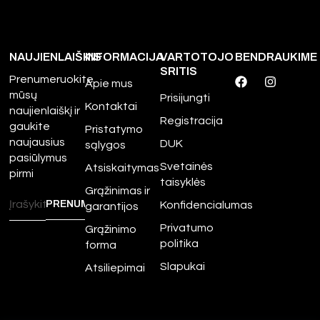
NAUJIENLAIŠKIS
INFORMACIJA
VARTOTOJO
BENDRAUKIME
SRITIS
Prenumeruokite
Apie mus
mūsų
Prisijungti
Kontaktai
naujienlaiškį ir
Registracija
gaukite
Pristatymo
naujausius
DUK
sąlygos
pasiūlymus
Svetainės
Atsiskaitymas
pirmi
taisyklės
Grąžinimas ir
Konfidencialumas
garantijos
Privatumo
Grąžinimo
politika
forma
Slapukai
Atsiliepimai