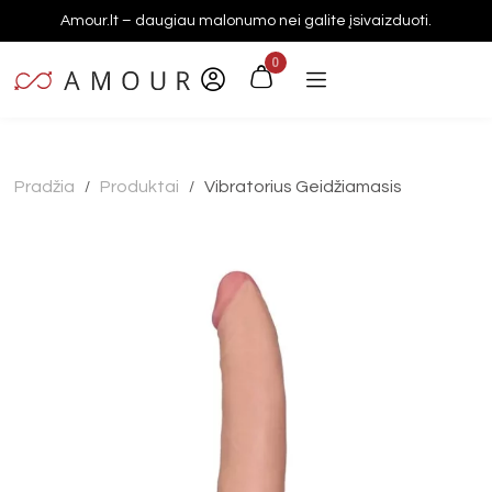
Amour.lt – daugiau malonumo nei galite įsivaizduoti.
0
Pradžia
Produktai
Vibratorius Geidžiamasis
/
/