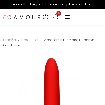
Amour.lt – daugiau malonumo nei galite įsivaizduoti.
0
Pradžia
Produktai
Vibratorius Diamond Superbe
/
/
(raudonas)