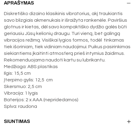
APRAŠYMAS
Diskretiško dizaino klasikinis vibratorius, akį traukiantis
savo blizgiais akmenukais ir išraižyta rankenėle. Paviršius
glotnus ir kietas, dėl savo kompaktiško dydžio galės būti
geriausiu Jūsų kelionių draugu. Turi vieną, bet galingą
vibracijos režimą. Visiškai lygios formos, todėl tinkamas
tiek išoriniam, tiek vidiniam naudojimui. Puikus pasirinkimas
siekiantiems įkaitinti atmosferą prieš intymius žaidimus.
Rekomenduojama naudoti kartu su lubrikantu.
Medžiaga: ABS plastikas
Ilgis: 15,5 cm
Įterpimo gylis: 12,5 cm
Skersmuo: 2,5 cm
Vibracija: 1 lygis
Baterijos: 2 x AAA (nepridedamos)
Splva: raudona
SIUNTIMAS