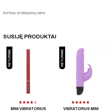
Kol kas atsiliepimų nėra.
SUSIJĘ PRODUKTAI
NETURIME
NETURIME
 5
Įvertinimas:
4.00
iš 5
Įvertinimas:
4.00
iš 5
Į
MINI VIBRATORIUS
VIBRATORIUS MINI