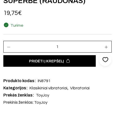
SUPERBE (RAUDONAS)
19,75
€
Turime
PRIDĖTI Į KREPŠELĮ
Produkto kodas:
IN8791
Kategorijos:
,
Klasikiniai vibratoriai
Vibratoriai
Prekės ženklas:
ToyJoy
Prekinis ženklas:
ToyJoy