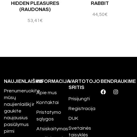
HIDDEN PLEASURES
RABBIT
(RAUDONAS)
44,50
€
53,41
€
NAUJIENLAIŠKIS
INFORMACIJA
VARTOTOJO
BENDRAUKIME
SRITIS
Prenumeruokite
Apie mus
mūsų
Prisijungti
Kontaktai
naujienlaiškį ir
Registracija
gaukite
Pristatymo
naujausius
DUK
sąlygos
pasiūlymus
Svetainės
Atsiskaitymas
pirmi
taisyklės