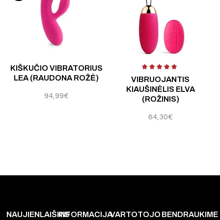
 5
Įvertinimas:
4.50
iš 5
Įvertinimas:
4.00
iš 5
Į
KIŠKUČIO VIBRATORIUS
LEA (RAUDONA ROŽĖ)
VIBRUOJANTIS
KIAUŠINĖLIS ELVA
94,99
€
(ROŽINIS)
64,30
€
NAUJIENLAIŠKIS
INFORMACIJA
VARTOTOJO
BENDRAUKIME