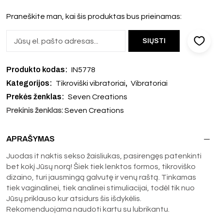
Praneškite man, kai šis produktas bus prieinamas:
Produkto kodas:
IN5778
Kategorijos:
,
Tikroviški vibratoriai
Vibratoriai
Prekės ženklas:
Seven Creations
Prekinis ženklas:
Seven Creations
APRAŠYMAS
Juodas it naktis sekso žaisliukas, pasirengęs patenkinti
bet kokį Jūsų norą! Šiek tiek lenktos formos, tikroviško
dizaino, turi jausmingą galvutę ir venų raštą. Tinkamas
tiek vaginalinei, tiek analinei stimuliacijai, todėl tik nuo
Jūsų priklauso kur atsidurs šis išdykėlis.
Rekomenduojama naudoti kartu su lubrikantu.