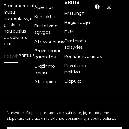
SRITIS
Prenumeruokite
Apie mus
mūsų
Prisijungti
Kontaktai
naujienlaiškį ir
Registracija
gaukite
Pristatymo
naujausius
DUK
sąlygos
pasiūlymus
Svetainės
Atsiskaitymas
pirmi
taisyklės
Grąžinimas ir
Konfidencialumas
garantijos
Privatumo
Grąžinimo
politika
forma
Slapukai
Atsiliepimai
©
2026
Amour.lt – Visos
Naršydami šioje el. parduotuvėje sutinkate, jog naudojame
teisės saugomos.
slapukus, kurie užtikrina sklandų apsipirkimą.
Slapukų politika
.
Sprendimas:
Adveits