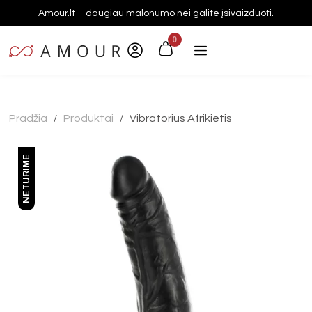
Amour.lt – daugiau malonumo nei galite įsivaizduoti.
0
Pradžia
Produktai
Vibratorius Afrikietis
/
/
NETURIME