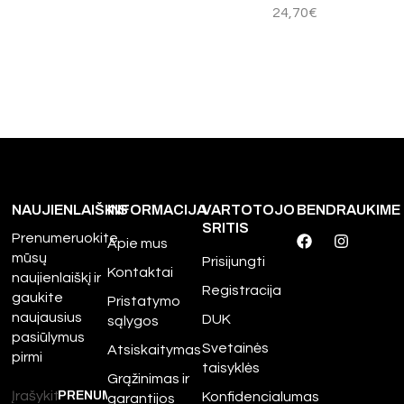
24,70
€
NAUJIENLAIŠKIS
INFORMACIJA
VARTOTOJO
BENDRAUKIME
SRITIS
Prenumeruokite
Apie mus
mūsų
Prisijungti
Kontaktai
naujienlaiškį ir
Registracija
gaukite
Pristatymo
naujausius
DUK
sąlygos
pasiūlymus
Svetainės
Atsiskaitymas
pirmi
taisyklės
Grąžinimas ir
Konfidencialumas
garantijos