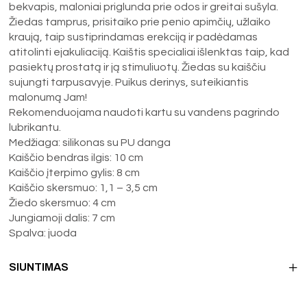
bekvapis, maloniai priglunda prie odos ir greitai sušyla.
Žiedas tamprus, prisitaiko prie penio apimčių, užlaiko
kraują, taip sustiprindamas erekciją ir padėdamas
atitolinti ejakuliaciją. Kaištis specialiai išlenktas taip, kad
pasiektų prostatą ir ją stimuliuotų. Žiedas su kaiščiu
sujungti tarpusavyje. Puikus derinys, suteikiantis
malonumą Jam!
Rekomenduojama naudoti kartu su vandens pagrindo
lubrikantu.
Medžiaga: silikonas su PU danga
Kaiščio bendras ilgis: 10 cm
Kaiščio įterpimo gylis: 8 cm
Kaiščio skersmuo: 1,1 – 3,5 cm
Žiedo skersmuo: 4 cm
Jungiamoji dalis: 7 cm
Spalva: juoda
SIUNTIMAS