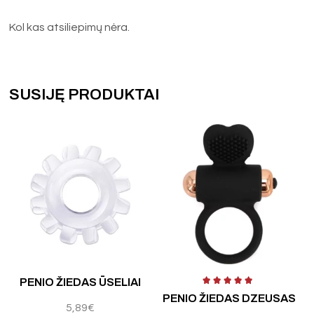
Kol kas atsiliepimų nėra.
SUSIJĘ PRODUKTAI
 5
Įvertinimas:
4.50
iš 5
Į
PENIO ŽIEDAS ŪSELIAI
PENIO ŽIEDAS DZEUSAS
5,89
€