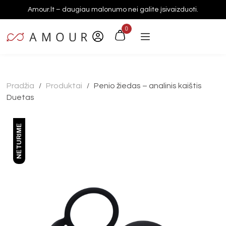
Amour.lt – daugiau malonumo nei galite įsivaizduoti.
0
Pradžia
Produktai
Penio žiedas – analinis kaištis
/
/
Duetas
NETURIME