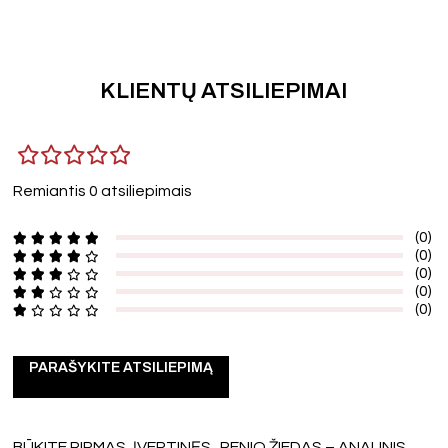
KLIENTŲ ATSILIEPIMAI
Remiantis 0 atsiliepimais
(0)
(0)
(0)
(0)
(0)
PARAŠYKITE ATSILIEPIMĄ
BŪKITE PIRMAS, ĮVERTINĘS „PENIO ŽIEDAS – ANALINIS