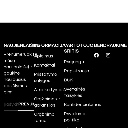
NAUJIENLAIŠKIS
INFORMACIJA
VARTOTOJO
BENDRAUKIME
SRITIS
Prenumeruokite
Apie mus
mūsų
Prisijungti
Kontaktai
naujienlaiškį ir
Registracija
gaukite
Pristatymo
naujausius
DUK
sąlygos
pasiūlymus
Svetainės
Atsiskaitymas
pirmi
taisyklės
Grąžinimas ir
Konfidencialumas
garantijos
Privatumo
Grąžinimo
politika
forma