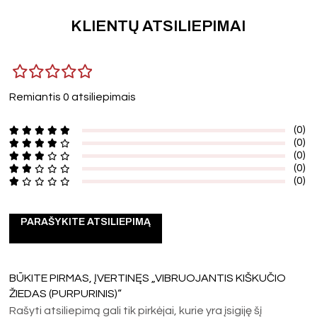
KLIENTŲ ATSILIEPIMAI
Remiantis 0 atsiliepimais
(0)
(0)
(0)
(0)
(0)
PARAŠYKITE ATSILIEPIMĄ
BŪKITE PIRMAS, ĮVERTINĘS „VIBRUOJANTIS KIŠKUČIO
ŽIEDAS (PURPURINIS)“
Rašyti atsiliepimą gali tik pirkėjai, kurie yra įsigiję šį