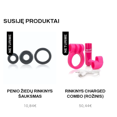
SUSIJĘ PRODUKTAI
NETURIME
NETURIME
 5
Įvertinimas:
5.00
iš 5
Į
PENIO ŽIEDŲ RINKINYS
RINKINYS CHARGED
ŠAUKSMAS
COMBO (ROŽINIS)
10,84
€
50,44
€