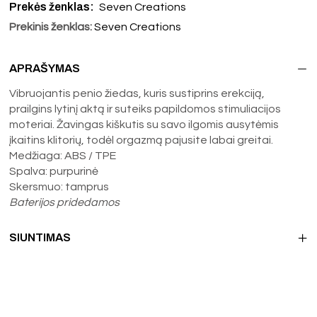
Prekės ženklas:
Seven Creations
Prekinis ženklas:
Seven Creations
APRAŠYMAS
Vibruojantis penio žiedas, kuris sustiprins erekciją,
prailgins lytinį aktą ir suteiks papildomos stimuliacijos
moteriai. Žavingas kiškutis su savo ilgomis ausytėmis
įkaitins klitorių, todėl orgazmą pajusite labai greitai.
Medžiaga: ABS / TPE
Spalva: purpurinė
Skersmuo: tamprus
Baterijos pridedamos
SIUNTIMAS