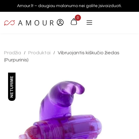
Amour.lt – daugiau malonumo nei galite įsivaizduoti.
0
Pradžia
Produktai
Vibruojantis kiškučio žiedas
/
/
(Purpurinis)
NETURIME