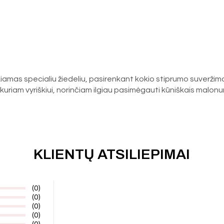
mas specialiu žiedeliu, pasirenkant kokio stiprumo suveržimo Ju
bet kuriam vyriškiui, norinčiam ilgiau pasimėgauti kūniškais malon
KLIENTŲ ATSILIEPIMAI
(0)
(0)
(0)
(0)
(0)