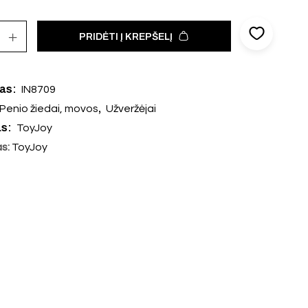
PRIDĖTI Į KREPŠELĮ
das:
IN8709
,
Penio žiedai, movos
Užveržėjai
as:
ToyJoy
as:
ToyJoy