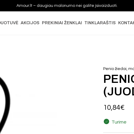
Amour.lt – daugiau malonumo nei galite įsivaizduoti.
DUOTUVĖ
AKCIJOS
PREKINIAI ŽENKLAI
TINKLARAŠTIS
KONTA
Penio žiedai, m
PENI
(JUO
10,84
€
Turime