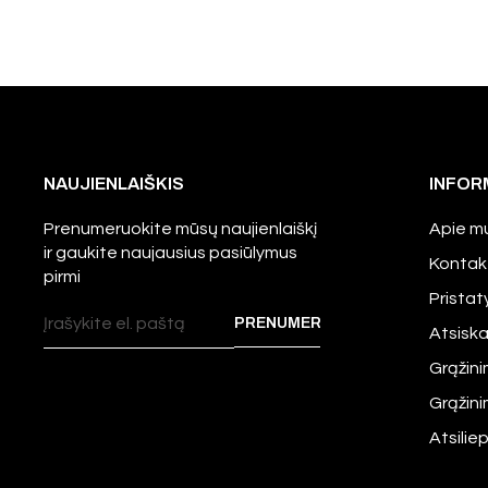
NAUJIENLAIŠKIS
INFOR
Prenumeruokite mūsų naujienlaiškį
Apie m
ir gaukite naujausius pasiūlymus
Kontak
pirmi
Prista
Atsisk
Grąžini
Grąžin
Atsilie