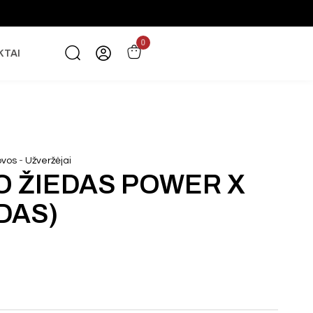
0
KTAI
-
ovos
Užveržėjai
O ŽIEDAS POWER X
DAS)