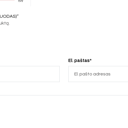
JUODAS)“
duktą.
El. paštas*