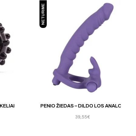
NETURIME
Įvertinimas:
5
KELIAI
PENIO ŽIEDAS – DILDO LOS ANALOS
39,55
€