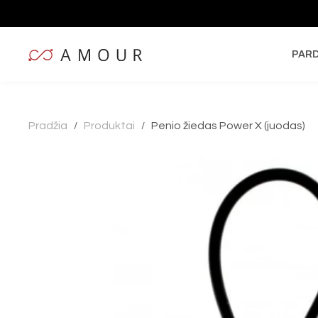
PAR
Pradžia
Produktai
Penio žiedas Power X (juodas)
/
/