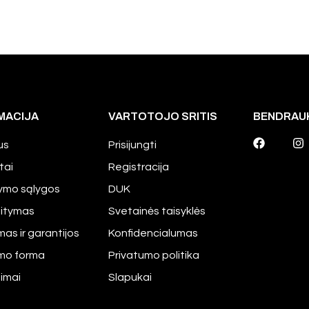
MACIJA
VARTOTOJO SRITIS
BENDRAU
us
Prisijungti
tai
Registracija
tymo sąlygos
DUK
aitymas
Svetainės taisyklės
mas ir garantijos
Konfidencialumas
imo forma
Privatumo politika
pimai
Slapukai