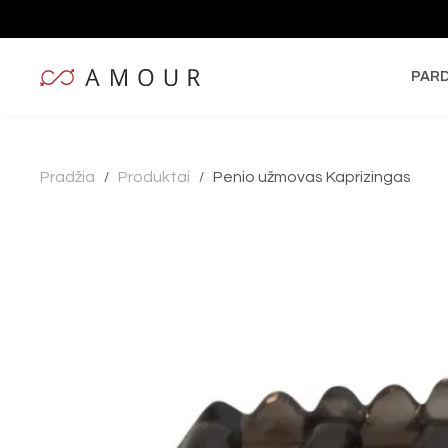
PAR
Pradžia
Produktai
Penio užmovas Kaprizingas
/
/