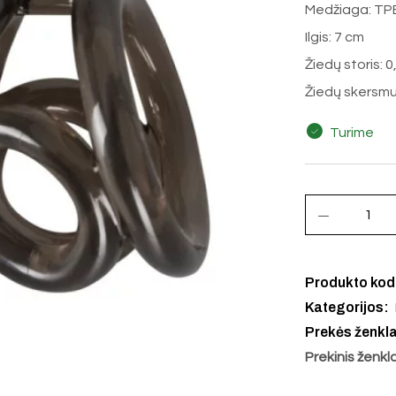
Medžiaga: TP
Ilgis: 7 cm
Žiedų storis: 
Žiedų skersmu
Turime
Produkto ko
Kategorijos:
Prekės ženkl
Prekinis ženkl