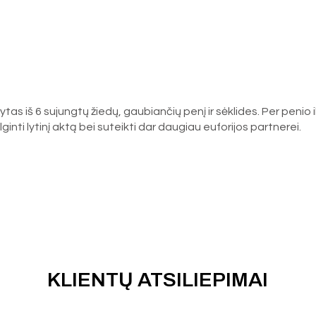
s iš 6 sujungtų žiedų, gaubiančių penį ir sėklides. Per penio 
lginti lytinį aktą bei suteikti dar daugiau euforijos partnerei.
KLIENTŲ ATSILIEPIMAI