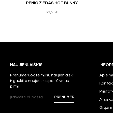
PENIO ŽIEDAS HOT BUNNY
69,25
€
NAUJIENLAIŠKIS
INFOR
Prenumeruokite mūsų naujienlaiškį
Apie m
ir gaukite naujausius pasiūlymus
Kontak
pirmi
Prista
Atsisk
Grąžini