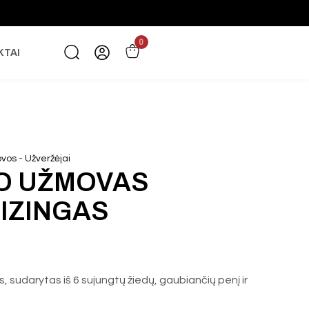
0
KTAI
-
ovos
Užveržėjai
O UŽMOVAS
IZINGAS
 sudarytas iš 6 sujungtų žiedų, gaubiančių penį ir