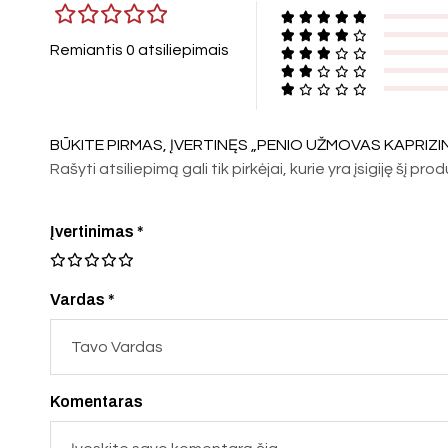
Remiantis 0 atsiliepimais
BŪKITE PIRMAS, ĮVERTINĘS „PENIO UŽMOVAS KAPRIZ
Rašyti atsiliepimą gali tik pirkėjai, kurie yra įsigiję šį pro
Įvertinimas
*
Vardas *
Komentaras