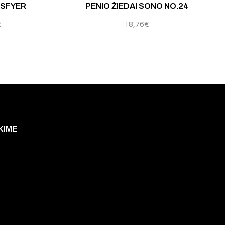
ISFYER
PENIO ŽIEDAI SONO NO.24
€
18,76
€
KIME