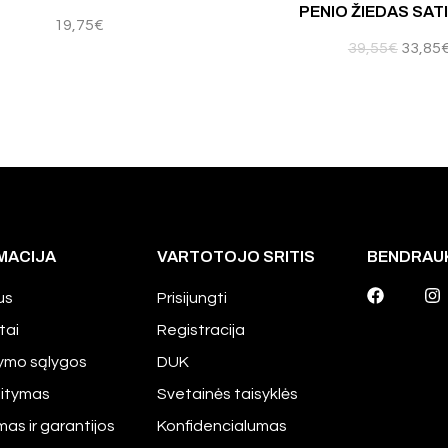
PENIO ŽIEDAS SAT
19,75
€
39,55
€
33,85
MACIJA
VARTOTOJO SRITIS
BENDRAU
us
Prisijungti
tai
Registracija
tymo sąlygos
DUK
aitymas
Svetainės taisyklės
mas ir garantijos
Konfidencialumas