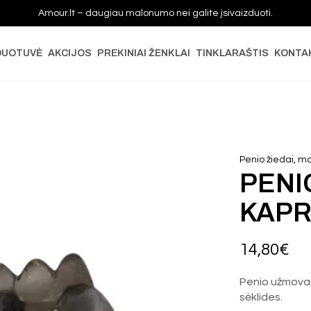
Amour.lt – daugiau malonumo nei galite įsivaizduoti.
DUOTUVĖ
AKCIJOS
PREKINIAI ŽENKLAI
TINKLARAŠTIS
KONTA
Penio žiedai, m
PENI
KAPR
14,80
€
Penio užmovas,
sėklides.