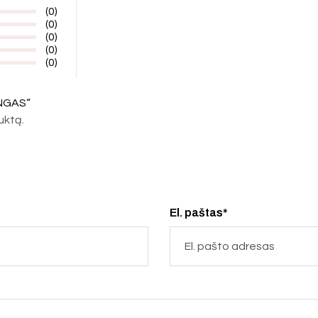
(0)
(0)
(0)
(0)
(0)
INGAS“
duktą.
El. paštas*