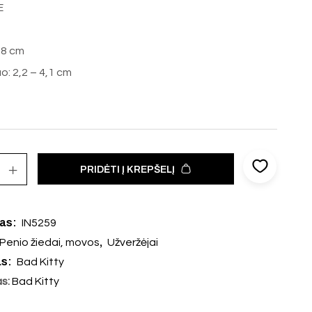
E
0,8 cm
o: 2,2 – 4,1 cm
PRIDĖTI Į KREPŠELĮ
das:
IN5259
,
Penio žiedai, movos
Užveržėjai
as:
Bad Kitty
as:
Bad Kitty