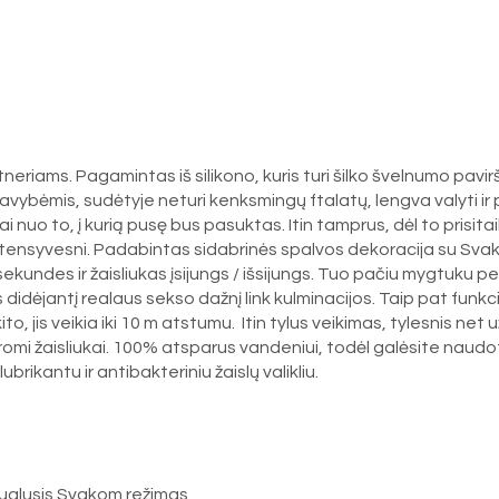
riams. Pagamintas iš silikono, kuris turi šilko švelnumo pavirši
ybėmis, sudėtyje neturi kenksmingų ftalatų, lengva valyti ir priži
somai nuo to, į kurią pusę bus pasuktas. Itin tamprus, dėl to prisi
intensyvesni. Padabintas sidabrinės spalvos dekoracija su Svako
sekundes ir žaisliukas įsijungs / išsijungs. Tuo pačiu mygtuku pe
idėjantį realaus sekso dažnį link kulminacijos. Taip pat funkcij
, jis veikia iki 10 m atstumu. Itin tylus veikimas, tylesnis net 
varomi žaisliukai. 100% atsparus vandeniui, todėl galėsite naud
kantu ir antibakteriniu žaislų valikliu.
ektualusis Svakom režimas