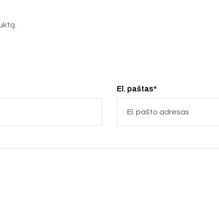
duktą.
El. paštas*