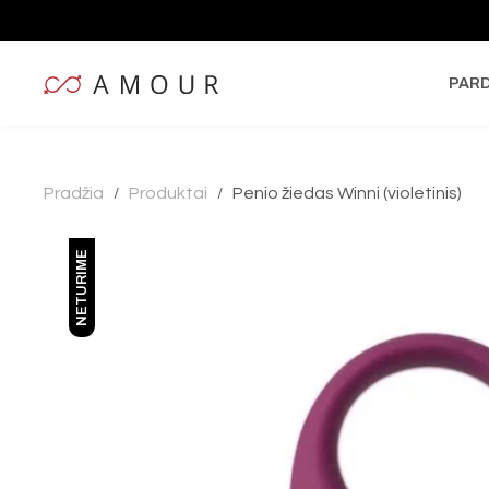
PAR
Pradžia
Produktai
Penio žiedas Winni (violetinis)
/
/
NETURIME