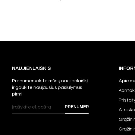
NAUJIENLAIŠKIS
INFOR
Prenumeruokite mūsų naujienlaiškį
Apie m
ir gaukite naujausius pasiūlymus
Kontak
pirmi
Prista
Atsisk
Grąžini
Grąžin