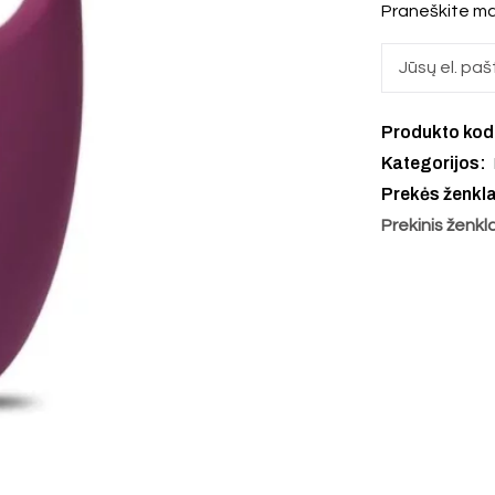
Praneškite ma
Produkto ko
Kategorijos:
Prekės ženkl
Prekinis ženkl