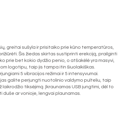
ų, greitai sušyla ir prisitaiko prie kūno temperatūros,
ūrėti. Šis žiedas skirtas sustiprinti erekciją, prailginti
taiko prie bet kokio dydžio penio, o atšakėlė yra masyvi,
m logotipu, taip jis tampa itin šiuolaikiškas.
rjungiami 5 vibracijos režimai ir 5 intensyvumai.
as galite perjungti nuotolinio valdymo pulteliu, taip
už laikrodžio tiksėjimą. Įkraunamas USB jungtimi, dėl to
oti duše ar vonioje, lengvai plaunamas.