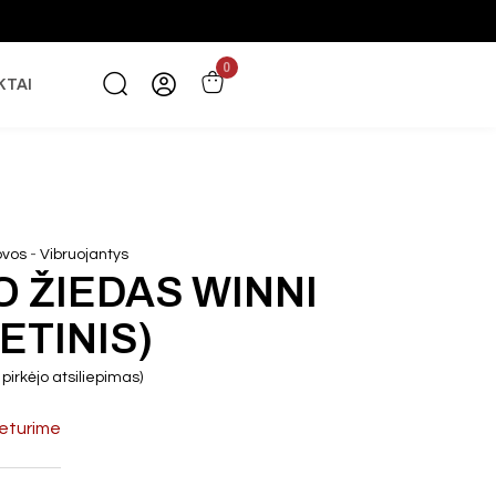
0
KTAI
-
ovos
Vibruojantys
O ŽIEDAS WINNI
ETINIS)
pirkėjo atsiliepimas)
eturime