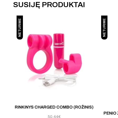
SUSIJĘ PRODUKTAI
NETURIME
NETURIME
Įvertinimas:
5.00
iš 
RINKINYS CHARGED COMBO (ROŽINIS)
PENIO 
50,44
€