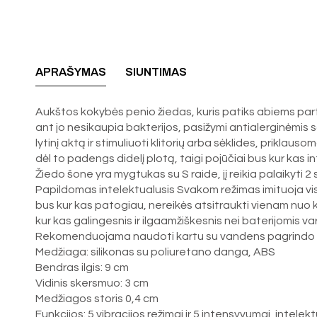
APRAŠYMAS
SIUNTIMAS
Aukštos kokybės penio žiedas, kuris patiks abiems partne
ant jo nesikaupia bakterijos, pasižymi antialerginėmis sav
lytinį aktą ir stimuliuoti klitorių arba sėklides, priklau
dėl to padengs didelį plotą, taigi pojūčiai bus kur kas 
Žiedo šone yra mygtukas su S raide, jį reikia palaikyti 2 
Papildomas intelektualusis Svakom režimas imituoja vis d
bus kur kas patogiau, nereikės atsitraukti vienam nuo kito
kur kas galingesnis ir ilgaamžiškesnis nei baterijomis 
Rekomenduojama naudoti kartu su vandens pagrindo lubri
Medžiaga: silikonas su poliuretano danga, ABS
Bendras ilgis: 9 cm
Vidinis skersmuo: 3 cm
Medžiagos storis 0,4 cm
Funkcijos: 5 vibracijos režimai ir 5 intensyvumai, intel