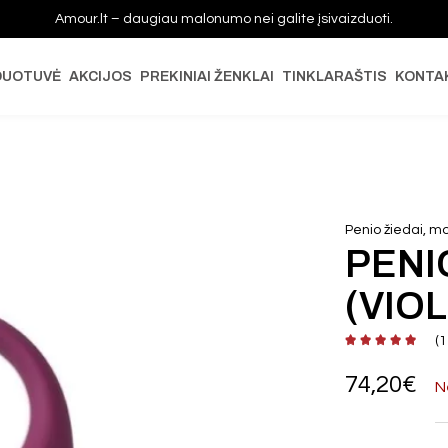
Amour.lt – daugiau malonumo nei galite įsivaizduoti.
DUOTUVĖ
AKCIJOS
PREKINIAI ŽENKLAI
TINKLARAŠTIS
KONTA
Penio žiedai, m
PENI
(VIOL
(
1
74,20
€
N