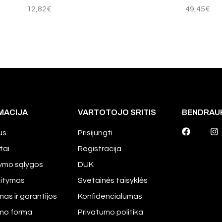
12,82
€
49,45
€
MACIJA
VARTOTOJO SRITIS
BENDRAU
us
Prisijungti
tai
Registracija
tymo sąlygos
DUK
aitymas
Svetainės taisyklės
mas ir garantijos
Konfidencialumas
imo forma
Privatumo politika