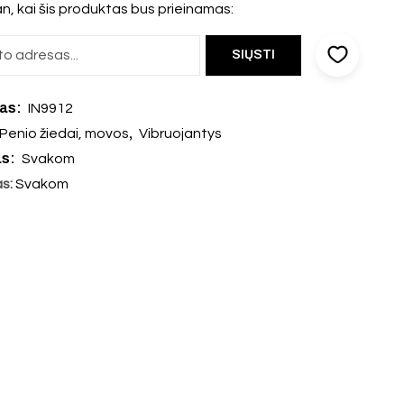
n, kai šis produktas bus prieinamas:
das:
IN9912
,
Penio žiedai, movos
Vibruojantys
as:
Svakom
as:
Svakom