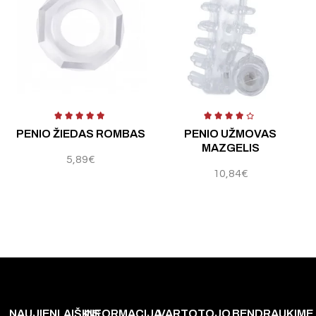
Įvertinimas:
3.00
iš 5
Įvertinimas:
5.00
iš 5
PENIO ŽIEDAS ROMBAS
PENIO UŽMOVAS
MAZGELIS
5,89
€
10,84
€
NAUJIENLAIŠKIS
INFORMACIJA
VARTOTOJO
BENDRAUKIME