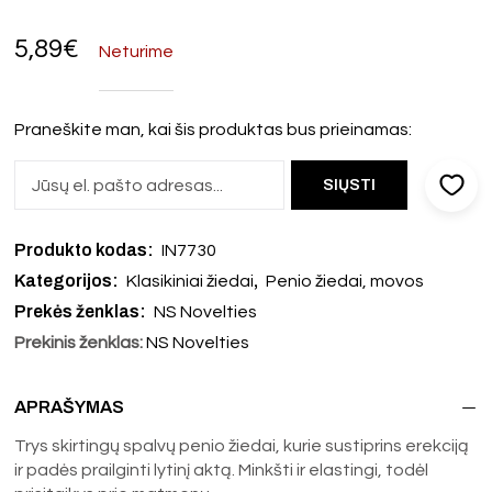
5,89
€
Neturime
Praneškite man, kai šis produktas bus prieinamas:
Produkto kodas:
IN7730
Kategorijos:
,
Klasikiniai žiedai
Penio žiedai, movos
Prekės ženklas:
NS Novelties
Prekinis ženklas:
NS Novelties
APRAŠYMAS
Trys skirtingų spalvų penio žiedai, kurie sustiprins erekciją
ir padės prailginti lytinį aktą. Minkšti ir elastingi, todėl