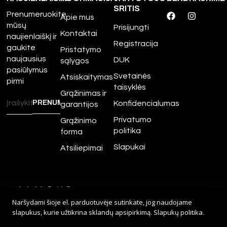
SRITIS
Prenumeruokite
Apie mus
mūsų
Prisijungti
Kontaktai
naujienlaiškį ir
Registracija
gaukite
Pristatymo
naujausius
DUK
sąlygos
pasiūlymus
Svetainės
Atsiskaitymas
pirmi
taisyklės
Grąžinimas ir
Konfidencialumas
garantijos
Privatumo
Grąžinimo
politika
forma
Slapukai
Atsiliepimai
©
2026
Amour.lt – Visos
Naršydami šioje el. parduotuvėje sutinkate, jog naudojame
teisės saugomos.
slapukus, kurie užtikrina sklandų apsipirkimą.
Slapukų politika
.
Sprendimas:
Adveits