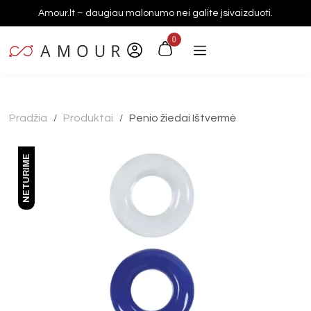
Amour.lt – daugiau malonumo nei galite įsivaizduoti.
0
Pradžia
Produktai
Penio žiedai Ištvermė
/
/
NETURIME