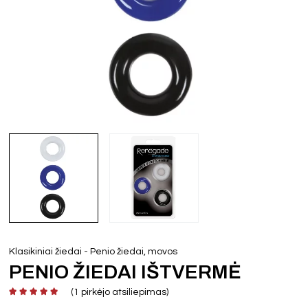
-
Klasikiniai žiedai
Penio žiedai, movos
PENIO ŽIEDAI IŠTVERMĖ
(
1
pirkėjo atsiliepimas)