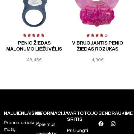
Į
PENIO ŽIEDAS
VIBRUOJANTIS PENIO
MALONUMO LIEŽUVĖLIS
ŽIEDAS ROZUKAS
49,45
€
4,90
€
NAUJIENLAIŠKIS
INFORMACIJA
VARTOTOJO
BENDRAUKIME
SRITIS
Prenumeruokite
Apie mus
mūsų
Prisijungti
Kontaktai