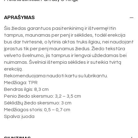
APRAŠYMAS
Šis žiedas garantuos pasitenkinimą ir ištvermę! Itin
tamprus, maunamas per penį ir sėklides, todėl erekcija
bus dar tvirtesnė, o lytinis aktas truks ilgiau, nei naudojant
įprastus tik per penį maunamus žiedus. Žiedo tekstūra
velveto švelnumo, jis tamprus ir lengvai uždedamas bei
nuimamas. Švelniai ištempia sėklides ir suteikia tvirtą
erekciją.
Rekomenduojama naudoti kartu su lubrikantu.
Medžiaga: TPR
Bendras ilgis: 8,3 cm
Penio žiedo skersmuo: 3,2 – 3,5 cm
Sėklidžių žiedo skersmuo: 3 cm
Medžiagos storis: 0,5 – 0,7 cm
Spalva: juoda