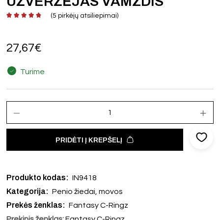
UŽVERŽĖJAS VAMZDIS
(
5
pirkėjų atsiliepimai)
27,67
€
Turime
PRIDĖTI Į KREPŠELĮ
Produkto kodas:
IN9418
Kategorija:
Penio žiedai, movos
Prekės ženklas:
Fantasy C-Ringz
Prekinis ženklas:
Fantasy C-Ringz