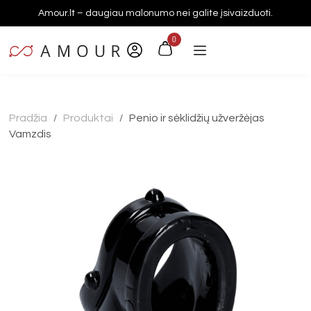
Amour.lt – daugiau malonumo nei galite įsivaizduoti.
0
Pradžia
Produktai
Penio ir sėklidžių užveržėjas
/
/
Vamzdis