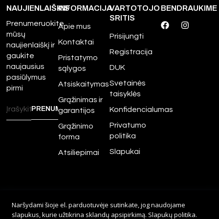
NAUJIENLAIŠKIS
INFORMACIJA
VARTOTOJO
BENDRAUKIME
SRITIS
Prenumeruokite
Apie mus
mūsų
Prisijungti
Kontaktai
naujienlaiškį ir
Registracija
gaukite
Pristatymo
naujausius
DUK
sąlygos
pasiūlymus
Svetainės
Atsiskaitymas
pirmi
taisyklės
Grąžinimas ir
Konfidencialumas
garantijos
Privatumo
Grąžinimo
politika
forma
Slapukai
Atsiliepimai
©
2026
Amour.lt – Visos
Naršydami šioje el. parduotuvėje sutinkate, jog naudojame
teisės saugomos.
slapukus, kurie užtikrina sklandų apsipirkimą.
Slapukų politika
.