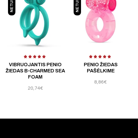
NETURIME
NETURIME
 5
Įvertinimas:
3.75
iš 5
VIBRUOJANTIS PENIO
PENIO ŽIEDAS
ŽIEDAS B-CHARMED SEA
PAŠĖLKIME
FOAM
8,86
€
20,74
€