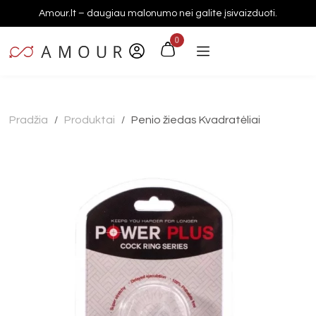
Amour.lt – daugiau malonumo nei galite įsivaizduoti.
0
Pradžia
Produktai
Penio žiedas Kvadratėliai
/
/