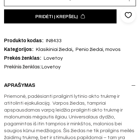
PRIDĖTI Į KREPŠELĮ
Produkto kodas:
IN8433
Kategorijos:
,
Klasikiniai žiedai
Penio žiedai, movos
Prekės ženklas:
Lovetoy
Prekinis ženklas:
Lovetoy
APRAŠYMAS
Priemonė, padėsianti prailginti lytinio akto trukmę ir
atitolinti ejakuliaciją. Varpos žiedas, tampriai
apspausdamas varpą leidžia prailginti akto trukmę ir
malonumais mėgautis ilgiau. Universalaus dydžio,
pagamintas iš itin tamprios ir minkštos, malonios bei
saugios kūnui medžiagos. Šis žiedas ne tik prailgins meilės
žaidimų trukmę, bet ir stimuliuos papildomai – tam yra