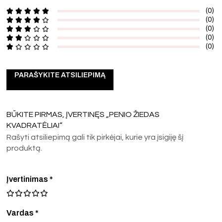
(0)
(0)
(0)
(0)
(0)
PARAŠYKITE ATSILIEPIMĄ
BŪKITE PIRMAS, ĮVERTINĘS „PENIO ŽIEDAS
KVADRATĖLIAI“
Rašyti atsiliepimą gali tik pirkėjai, kurie yra įsigiję šį
produktą.
Įvertinimas
*
Vardas *