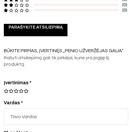
(0)
(0)
PARAŠYKITE ATSILIEPIMĄ
BŪKITE PIRMAS, ĮVERTINĘS „PENIO UŽVERŽĖJAS GALIA“
Rašyti atsiliepimą gali tik pirkėjai, kurie yra įsigiję šį
produktą.
Įvertinimas
*
Vardas *