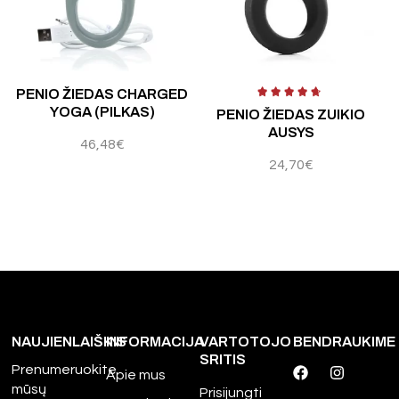
Įvertinimas:
4.60
iš 5
Į
PENIO ŽIEDAS CHARGED
YOGA (PILKAS)
PENIO ŽIEDAS ZUIKIO
AUSYS
46,48
€
24,70
€
NAUJIENLAIŠKIS
INFORMACIJA
VARTOTOJO
BENDRAUKIME
SRITIS
Prenumeruokite
Apie mus
mūsų
Prisijungti