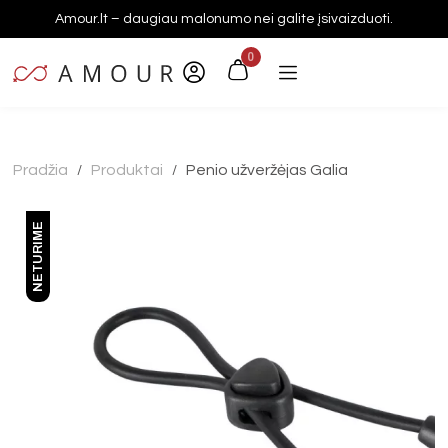
Amour.lt – daugiau malonumo nei galite įsivaizduoti.
0
Pradžia
Produktai
Penio užveržėjas Galia
/
/
NETURIME