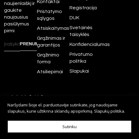
Kontaktai
naujienlaiškį ir
Registracija
gaukite
Pristatymo
naujausius
DUK
sąlygos
pasiūlymus
Svetainės
Atsiskaitymas
pirmi
taisyklės
Grąžinimas ir
Konfidencialumas
garantijos
Privatumo
Grąžinimo
politika
forma
Slapukai
Atsiliepimai
©
2026
Amour.lt – Visos
Naršydami šioje el. parduotuvėje sutinkate, jog naudojame
teisės saugomos.
slapukus, kurie užtikrina sklandų apsipirkimą.
Slapukų politika
.
Sprendimas:
Adveits
Sutinku