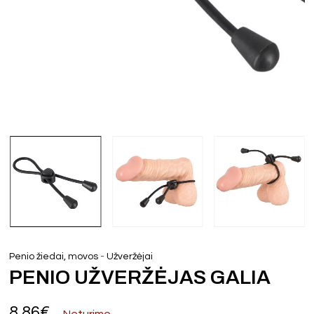
-
Penio žiedai, movos
Užveržėjai
PENIO UŽVERŽĖJAS GALIA
8,86
€
Neturime