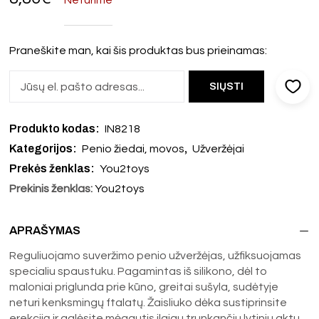
Praneškite man, kai šis produktas bus prieinamas:
Produkto kodas:
IN8218
Kategorijos:
,
Penio žiedai, movos
Užveržėjai
Prekės ženklas:
You2toys
Prekinis ženklas:
You2toys
APRAŠYMAS
Reguliuojamo suveržimo penio užveržėjas, užfiksuojamas
specialiu spaustuku. Pagamintas iš silikono, dėl to
maloniai priglunda prie kūno, greitai sušyla, sudėtyje
neturi kenksmingų ftalatų. Žaisliuko dėka sustiprinsite
erekciją ir galėsite mėgautis ilgiau trunkančiu lytiniu aktu.