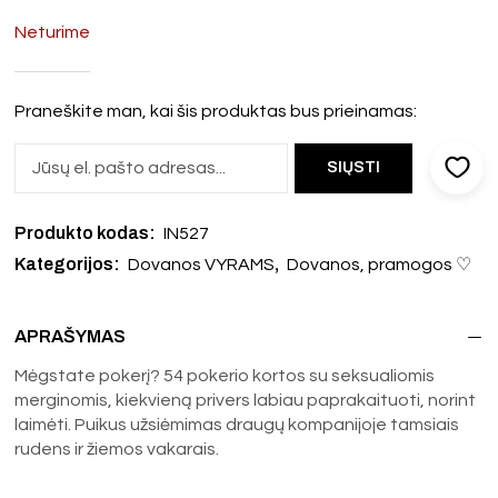
Neturime
Praneškite man, kai šis produktas bus prieinamas:
Produkto kodas:
IN527
Kategorijos:
,
Dovanos VYRAMS
Dovanos, pramogos ♡
APRAŠYMAS
Mėgstate pokerį? 54 pokerio kortos su seksualiomis
merginomis, kiekvieną privers labiau paprakaituoti, norint
laimėti. Puikus užsiėmimas draugų kompanijoje tamsiais
rudens ir žiemos vakarais.