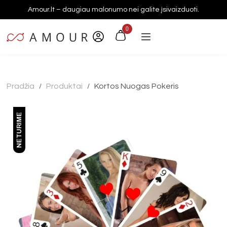
Amour.lt – daugiau malonumo nei galite įsivaizduoti.
0
Pradžia
Produktai
Kortos Nuogas Pokeris
/
/
NETURIME