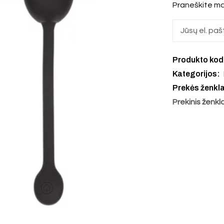
Praneškite ma
Produkto ko
Kategorijos:
Prekės ženkl
Prekinis ženkl