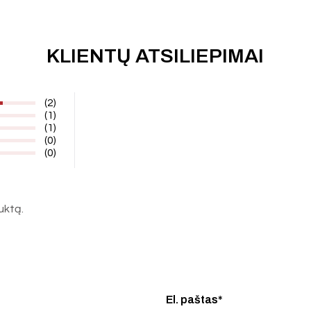
KLIENTŲ ATSILIEPIMAI
(2)
(1)
(1)
(0)
(0)
duktą.
El. paštas*