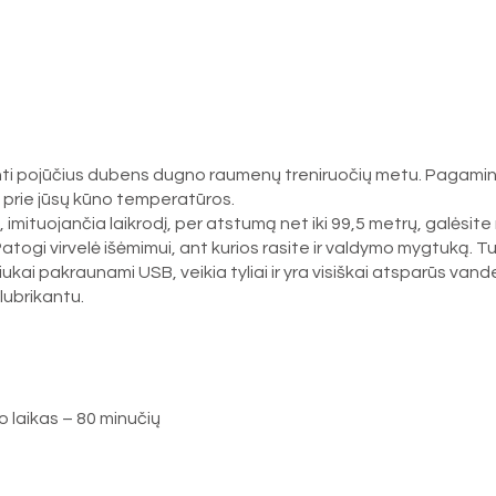
vinti pojūčius dubens dugno raumenų treniruočių metu. Pagamint
ko prie jūsų kūno temperatūros.
tuojančia laikrodį, per atstumą net iki 99,5 metrų, galėsite ri
Patogi virvelė išėmimui, ant kurios rasite ir valdymo mygtuką. Tu
ukai pakraunami USB, veikia tyliai ir yra visiškai atsparūs vand
ubrikantu.
 laikas – 80 minučių