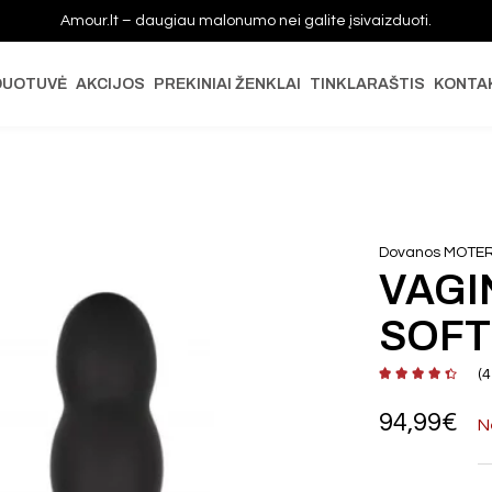
Amour.lt – daugiau malonumo nei galite įsivaizduoti.
DUOTUVĖ
AKCIJOS
PREKINIAI ŽENKLAI
TINKLARAŠTIS
KONTA
Dovanos MOTE
VAGI
SOFT
(
4
94,99
€
N