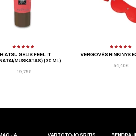
5
Įvertinimas:
5.00
iš 5
Įv
HIATSU GELIS FEEL IT
VERGOVĖS RINKINYS E
NATAI/MUSKATAS) (30 ML)
54,40
€
19,75
€
MACIJA
VARTOTOJO SRITIS
BENDRAU