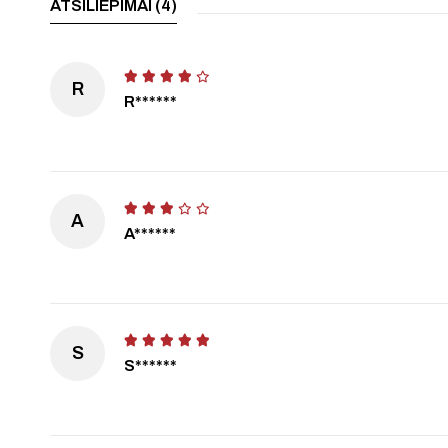
ATSILIEPIMAI (4)
R
R******
A
A******
S
S******