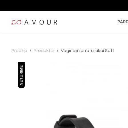
PAR
Pradžia
Produktai
Vaginaliniai rutuliukai Soft
/
/
NETURIME