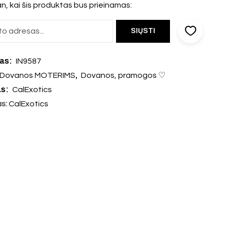
n, kai šis produktas bus prieinamas:
das:
IN9587
,
Dovanos MOTERIMS
Dovanos, pramogos ♡
as:
CalExotics
as:
CalExotics