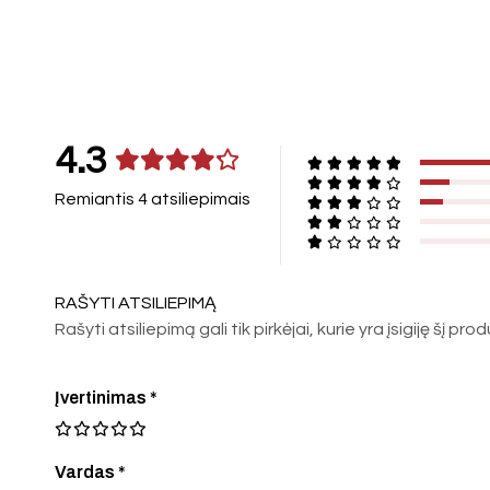
4.3
Remiantis 4 atsiliepimais
RAŠYTI ATSILIEPIMĄ
Rašyti atsiliepimą gali tik pirkėjai, kurie yra įsigiję šį pro
Įvertinimas
*
Vardas *