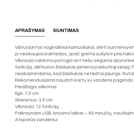
APRAŠYMAS
SIUNTIMAS
Vibruojantys vaginaliniai kamuoliukai, skirti suintensy
jo nesikaupia bakterijos, ypač greitai sušyla ir prisitai
Vibracija valdoma patogia ant riešo segama apyranke, imi
funkciją, dėl kurios žaisliukas įsimena paskutinę sesiją. 
nesibaimindama, kad žaisliukas netikėtai įsijungs. Rutuli
Rekomenduojama naudoti kartu su vandens pagrindo l
Medžiaga: silikonas
Ilgis: 7,5 cm
Skersmuo: 3,5 cm
Vibracija: 12 funkcijų
Pakraunami USB, krovimo laikas – 60 minučių, naudojimo
Atsparūs vandeniui