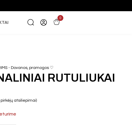
0
KTAI
-
RIMS
Dovanos, pramogos ♡
NALINIAI RUTULIUKAI
pirkėjų atsiliepimai)
eturime