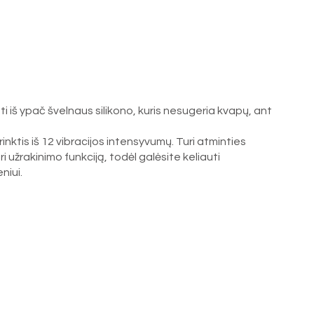
i iš ypač švelnaus silikono, kuris nesugeria kvapų, ant
nktis iš 12 vibracijos intensyvumų. Turi atminties
ri užrakinimo funkciją, todėl galėsite keliauti
eniui.