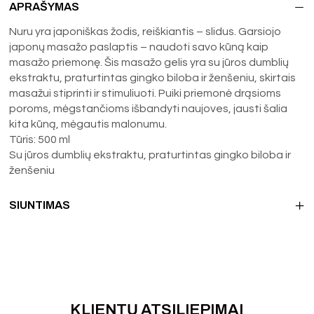
APRAŠYMAS
Nuru yra japoniškas žodis, reiškiantis – slidus. Garsiojo
japonų masažo paslaptis – naudoti savo kūną kaip
masažo priemonę. Šis masažo gelis yra su jūros dumblių
ekstraktu, praturtintas gingko biloba ir ženšeniu, skirtais
masažui stiprinti ir stimuliuoti. Puiki priemonė drąsioms
poroms, mėgstančioms išbandyti naujoves, jausti šalia
kita kūną, mėgautis malonumu.
Tūris: 500 ml
Su jūros dumblių ekstraktu, praturtintas gingko biloba ir
ženšeniu
SIUNTIMAS
KLIENTŲ ATSILIEPIMAI