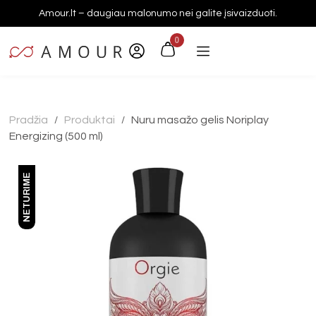
Amour.lt – daugiau malonumo nei galite įsivaizduoti.
0
Pradžia
Produktai
Nuru masažo gelis Noriplay
/
/
Energizing (500 ml)
NETURIME