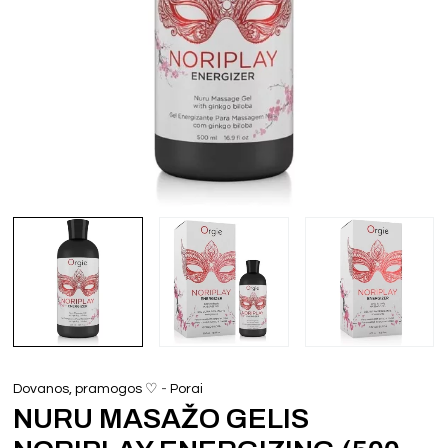
-
Dovanos, pramogos ♡
Porai
NURU MASAŽO GELIS