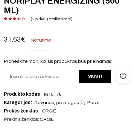
NORIPLAY ENERGIZING (500
ML)
(
3
pirkėjų atsiliepimai)
31,63
€
Neturime
Praneškite man, kai šis produktas bus prieinamas:
Produkto kodas:
IN10178
Kategorijos:
,
Dovanos, pramogos ♡
Porai
Prekės ženklas:
ORGIE
Prekinis ženklas:
ORGIE