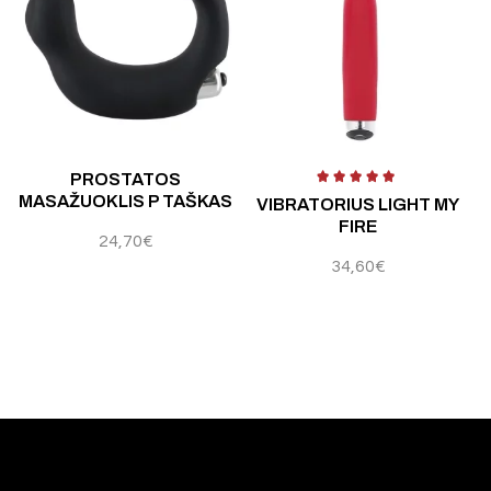
 5
Įvertinimas:
4.25
iš 5
Įvertinimas:
4.80
iš 5
Į
PROSTATOS
MASAŽUOKLIS P TAŠKAS
VIBRATORIUS LIGHT MY
FIRE
24,70
€
34,60
€