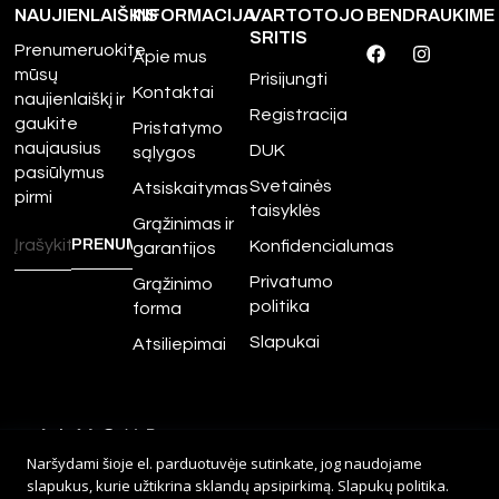
NAUJIENLAIŠKIS
INFORMACIJA
VARTOTOJO
BENDRAUKIME
SRITIS
Prenumeruokite
Apie mus
mūsų
Prisijungti
Kontaktai
naujienlaiškį ir
Registracija
gaukite
Pristatymo
naujausius
DUK
sąlygos
pasiūlymus
Svetainės
Atsiskaitymas
pirmi
taisyklės
Grąžinimas ir
Konfidencialumas
garantijos
Privatumo
Grąžinimo
politika
forma
Slapukai
Atsiliepimai
©
2026
Amour.lt – Visos
Naršydami šioje el. parduotuvėje sutinkate, jog naudojame
teisės saugomos.
slapukus, kurie užtikrina sklandų apsipirkimą.
Slapukų politika
.
Sprendimas:
Adveits