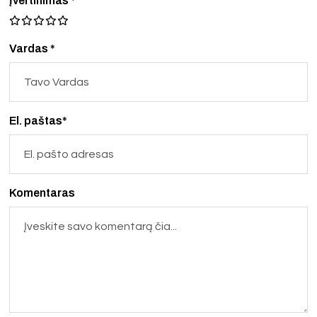
Įvertinimas
*
Vardas *
El. paštas*
Komentaras