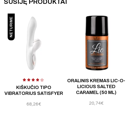
SUSIJĘ PRODUKTAI
NETURIME
 5
Įvertinimas:
4.50
iš 5
Į
ORALINIS KREMAS LIC-O-
LICIOUS SALTED
KIŠKUČIO TIPO
CARAMEL (50 ML)
VIBRATORIUS SATISFYER
20,74
€
68,26
€