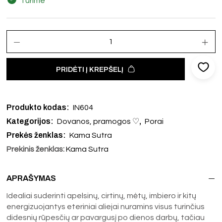
Turime
PRIDĖTI Į KREPŠELĮ
Produkto kodas:
IN604
Kategorijos:
,
Dovanos, pramogos ♡
Porai
Prekės ženklas:
Kama Sutra
Prekinis ženklas:
Kama Sutra
APRAŠYMAS
Idealiai suderinti apelsinų, cirtinų, mėtų, imbiero ir kitų
energizuojantys eteriniai aliejai nuramins visus turinčius
didesnių rūpesčių ar pavargusį po dienos darbų, tačiau