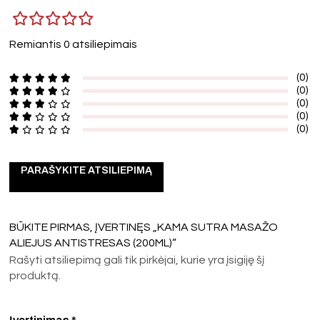
Remiantis 0 atsiliepimais
(0)
(0)
(0)
(0)
(0)
PARAŠYKITE ATSILIEPIMĄ
BŪKITE PIRMAS, ĮVERTINĘS „KAMA SUTRA MASAŽO
ALIEJUS ANTISTRESAS (200ML)“
Rašyti atsiliepimą gali tik pirkėjai, kurie yra įsigiję šį
produktą.