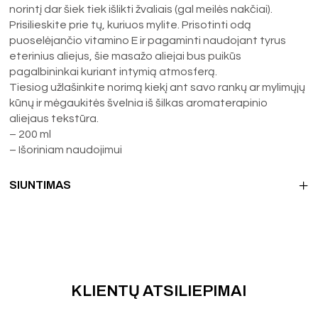
norintį dar šiek tiek išlikti žvaliais (gal meilės nakčiai).
Prisilieskite prie tų, kuriuos mylite. Prisotinti odą
puoselėjančio vitamino E ir pagaminti naudojant tyrus
eterinius aliejus, šie masažo aliejai bus puikūs
pagalbininkai kuriant intymią atmosferą.
Tiesiog užlašinkite norimą kiekį ant savo rankų ar mylimųjų
kūnų ir mėgaukitės švelnia iš šilkas aromaterapinio
aliejaus tekstūra.
– 200 ml
– Išoriniam naudojimui
SIUNTIMAS
KLIENTŲ ATSILIEPIMAI