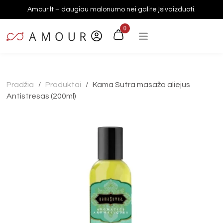
Amour.lt – daugiau malonumo nei galite įsivaizduoti.
0
Pradžia
Produktai
Kama Sutra masažo aliejus
/
/
Antistresas (200ml)