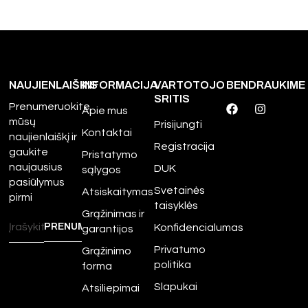
NAUJIENLAIŠKIS
INFORMACIJA
VARTOTOJO
BENDRAUKIME
SRITIS
Prenumeruokite
Apie mus
mūsų
Prisijungti
Kontaktai
naujienlaiškį ir
Registracija
gaukite
Pristatymo
naujausius
DUK
sąlygos
pasiūlymus
Svetainės
Atsiskaitymas
pirmi
taisyklės
Grąžinimas ir
Konfidencialumas
garantijos
Privatumo
Grąžinimo
politika
forma
Slapukai
Atsiliepimai