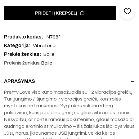
PRIDĖTI Į KREPŠELĮ
Produkto kodas:
IN7981
Kategorija:
Vibratoriai
Prekės ženklas:
Baile
Prekinis ženklas:
Baile
APRAŠYMAS
Pretty Love viso kūno masažuoklis su 12 vibracijos greičių.
Turi įjungimo / išjungimo ir vibracijos greičių kontrolės
mygtukus ant rankenos. Mygtukas sukuria stiprų
pulsavimą, kuris padidina greitį su giliais vibracijos tonais.
Nesvarbu, ar norite ramaus pakutenimo, gilaus masažo ar
audringo erotinio stimuliavimo – šis žaisliukas išpildys visus
Jūsų norus. Įkraunamas USB jungtimi, veikia kelias