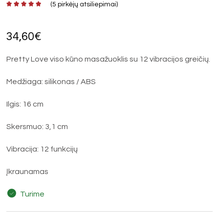
(
5
pirkėjų atsiliepimai)
34,60
€
Pretty Love viso kūno masažuoklis su 12 vibracijos greičių.
Medžiaga: silikonas / ABS
Ilgis: 16 cm
Skersmuo: 3,1 cm
Vibracija: 12 funkcijų
Įkraunamas
Turime