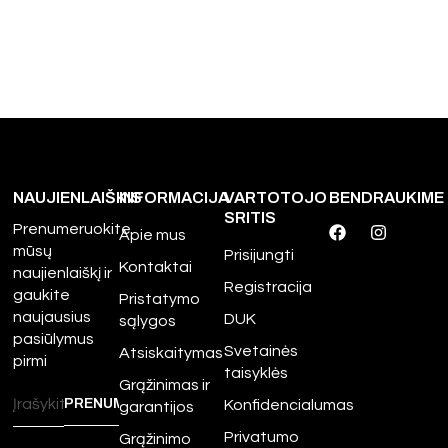
NAUJIENLAIŠKIS
INFORMACIJA
VARTOTOJO
BENDRAUKIME
SRITIS
Prenumeruokite
Apie mus
mūsų
Prisijungti
Kontaktai
naujienlaiškį ir
Registracija
gaukite
Pristatymo
naujausius
DUK
sąlygos
pasiūlymus
Svetainės
Atsiskaitymas
pirmi
taisyklės
Grąžinimas ir
Konfidencialumas
garantijos
Privatumo
Grąžinimo