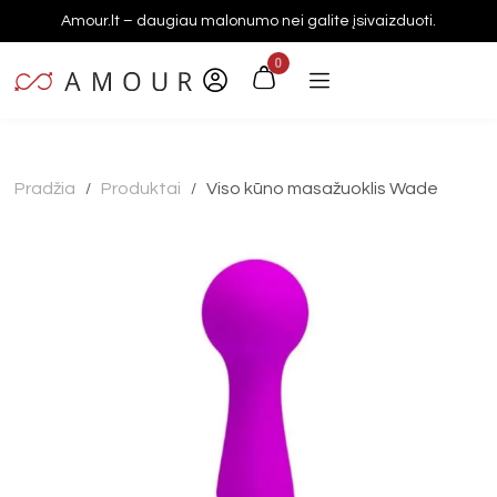
Amour.lt – daugiau malonumo nei galite įsivaizduoti.
0
Pradžia
Produktai
Viso kūno masažuoklis Wade
/
/