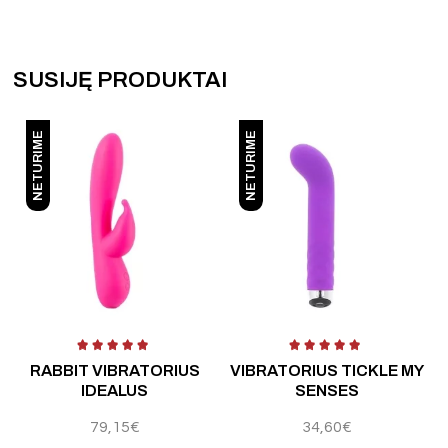
SUSIJĘ PRODUKTAI
NETURIME
NETURIME
 5
Įvertinimas:
5.00
iš 5
Įvertinimas:
5.00
iš 5
Į
RABBIT VIBRATORIUS
VIBRATORIUS TICKLE MY
IDEALUS
SENSES
79,15
€
34,60
€