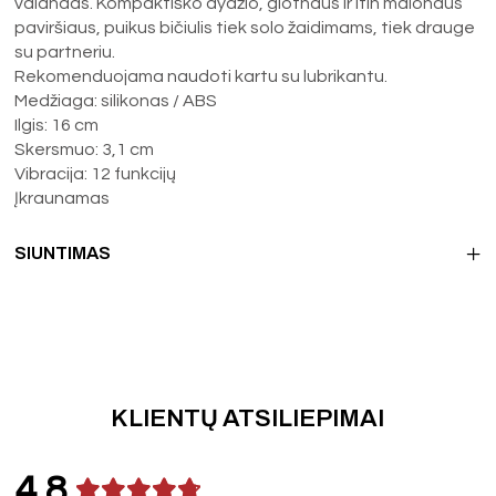
valandas. Kompaktiško dydžio, glotnaus ir itin malonaus
paviršiaus, puikus bičiulis tiek solo žaidimams, tiek drauge
su partneriu.
Rekomenduojama naudoti kartu su lubrikantu.
Medžiaga: silikonas / ABS
Ilgis: 16 cm
Skersmuo: 3,1 cm
Vibracija: 12 funkcijų
Įkraunamas
SIUNTIMAS
KLIENTŲ ATSILIEPIMAI
4.8