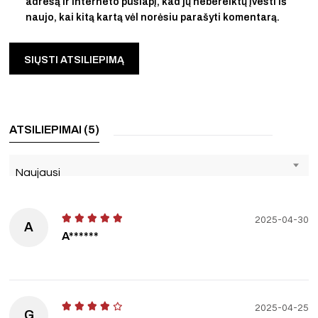
adresą ir interneto puslapį, kad jų nebereiktų įvesti iš
naujo, kai kitą kartą vėl norėsiu parašyti komentarą.
ATSILIEPIMAI (5)
Naujausi
2025-04-30
A
A******
2025-04-25
G