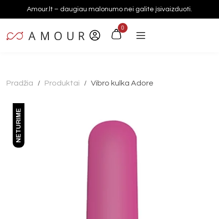
Amour.lt – daugiau malonumo nei galite įsivaizduoti.
0
Pradžia
Produktai
Vibro kulka Adore
/
/
NETURIME