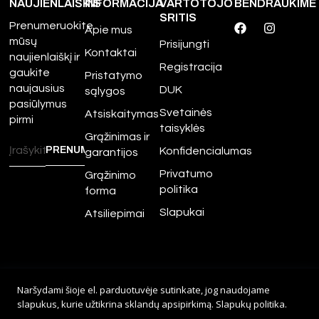
NAUJIENLAIŠKIS
INFORMACIJA
VARTOTOJO
BENDRAUKIME
SRITIS
Prenumeruokite
Apie mus
mūsų
Prisijungti
Kontaktai
naujienlaiškį ir
Registracija
gaukite
Pristatymo
naujausius
DUK
sąlygos
pasiūlymus
Svetainės
Atsiskaitymas
pirmi
taisyklės
Grąžinimas ir
Konfidencialumas
garantijos
Privatumo
Grąžinimo
politika
forma
Slapukai
Atsiliepimai
©
2026
Amour.lt – Visos
Naršydami šioje el. parduotuvėje sutinkate, jog naudojame
teisės saugomos.
slapukus, kurie užtikrina sklandų apsipirkimą.
Slapukų politika
.
Sprendimas:
Adveits