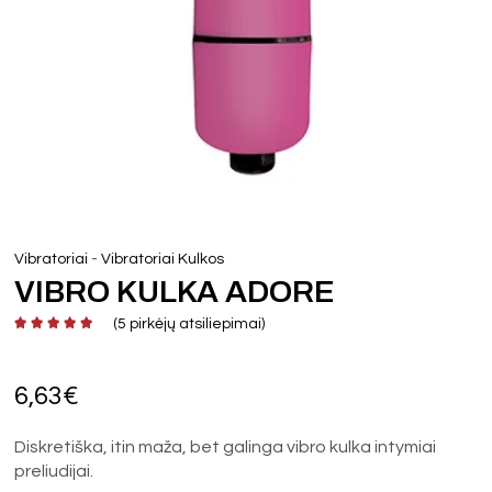
-
Vibratoriai
Vibratoriai Kulkos
VIBRO KULKA ADORE
(
5
pirkėjų atsiliepimai)
6,63
€
Diskretiška, itin maža, bet galinga vibro kulka intymiai
preliudijai.