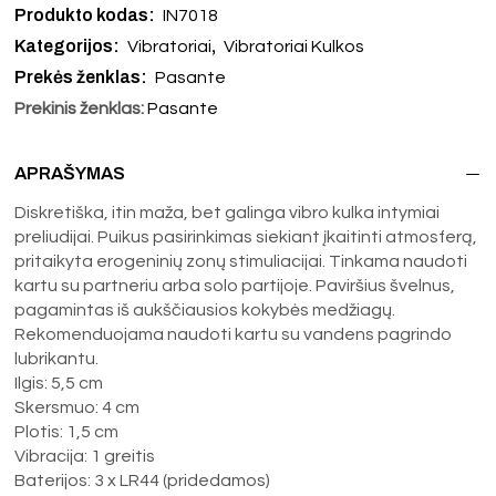
Produkto kodas:
IN7018
Kategorijos:
,
Vibratoriai
Vibratoriai Kulkos
Prekės ženklas:
Pasante
Prekinis ženklas:
Pasante
APRAŠYMAS
Diskretiška, itin maža, bet galinga vibro kulka intymiai
preliudijai. Puikus pasirinkimas siekiant įkaitinti atmosferą,
pritaikyta erogeninių zonų stimuliacijai. Tinkama naudoti
kartu su partneriu arba solo partijoje. Paviršius švelnus,
pagamintas iš aukščiausios kokybės medžiagų.
Rekomenduojama naudoti kartu su vandens pagrindo
lubrikantu.
Ilgis: 5,5 cm
Skersmuo: 4 cm
Plotis: 1,5 cm
Vibracija: 1 greitis
Baterijos: 3 x LR44 (pridedamos)