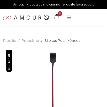
Amour.lt – daugiau malonumo nei galite įsivaizduoti.
0
Pradžia
Produktai
Stekas Pasitikėjimas
/
/
NETURIME