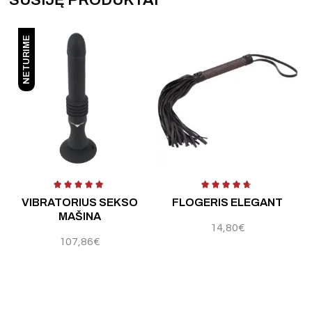
SUSIJĘ PRODUKTAI
NETURIME
Į
B
VIBRATORIUS SEKSO
FLOGERIS ELEGANT
MAŠINA
14,80
€
107,86
€