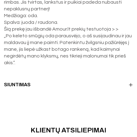
rimbas. Jis tvirtas, lankstus ir puikiai padeda nubausti
nepaklusnų partnerį!
Medžiaga: oda.
Spalva: juoda / raudona.
Šią prekę jau išbandė Amour.lt prekių testuotoja > >
„Po keleto smūgių oda parausvėjo, o aš susijaudinau ir jau
maldavau jį mane paimti. Patenkintu žvilgsniu pažiūrėjęs į
mane, jis liepė užkast botago rankeną, kad kaimynai
negirdėtų mano klyksmų, nes tikrieji malonumai tik prieš
akis.”.
SIUNTIMAS
KLIENTŲ ATSILIEPIMAI