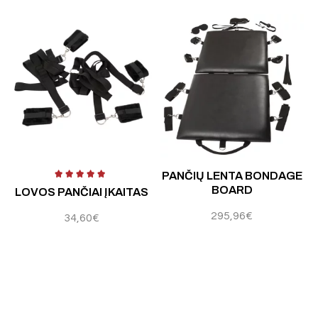
Įvertinimas:
5.00
iš 5
Į
PANČIŲ LENTA BONDAGE
BOARD
LOVOS PANČIAI ĮKAITAS
295,96
€
34,60
€