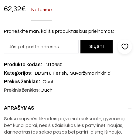
62,32
€
Neturime
Praneškite man, kai šis produktas bus prieinamas:
Produkto kodas:
IN10650
Kategorijos:
,
BDSM & Fetish
Suvaržymo rinkiniai
Prekės ženklas:
Ouch!
Prekinis ženklas:
Ouch!
APRAŠYMAS
Sekso supynės tikrai leis paįvairinti seksualinį gyvenimą
bet kuriai porai, nes šis žaisliukas leis patyrinėti naujas,
dar neatrastas sekso pozas bei patirti aistrą iš naujo.