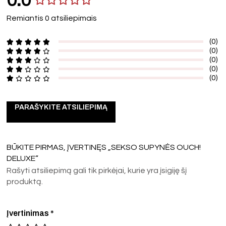
0.0
Remiantis 0 atsiliepimais
(0)
(0)
(0)
(0)
(0)
PARAŠYKITE ATSILIEPIMĄ
BŪKITE PIRMAS, ĮVERTINĘS „SEKSO SUPYNĖS OUCH!
DELUXE“
Rašyti atsiliepimą gali tik pirkėjai, kurie yra įsigiję šį
produktą.
Įvertinimas
*