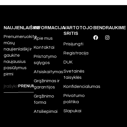
NAUJIENLAIŠKIS
INFORMACIJA
VARTOTOJO
BENDRAUKIME
SRITIS
Prenumeruokite
Apie mus
mūsų
Prisijungti
Kontaktai
naujienlaiškį ir
Registracija
gaukite
Pristatymo
naujausius
DUK
sąlygos
pasiūlymus
Svetainės
Atsiskaitymas
pirmi
taisyklės
Grąžinimas ir
Konfidencialumas
garantijos
Privatumo
Grąžinimo
politika
forma
Slapukai
Atsiliepimai