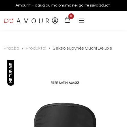
Amour.lt – daugiau malonumo nei galite įsivaizduoti.
0
Pradžia
Produktai
Sekso supynės Ouch! Deluxe
/
/
NETURIME