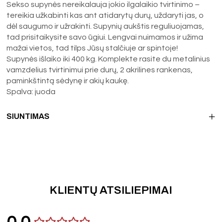
Sekso supynės nereikalauja jokio ilgalaikio tvirtinimo –
tereikia užkabinti kas ant atidarytų durų, uždaryti jas, o
dėl saugumo ir užrakinti. Supynių aukštis reguliuojamas,
tad prisitaikysite savo ūgiui. Lengvai nuimamos ir užima
mažai vietos, tad tilps Jūsų stalčiuje ar spintoje!
Supynės išlaiko iki 400 kg. Komplekte rasite du metalinius
vamzdelius tvirtinimui prie durų, 2 akrilines rankenas,
paminkštintą sėdynę ir akių kaukę.
Spalva: juoda
SIUNTIMAS
KLIENTŲ ATSILIEPIMAI