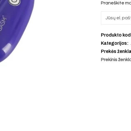
Praneškite ma
Produkto ko
Kategorijos:
Prekės ženkl
Prekinis ženkl