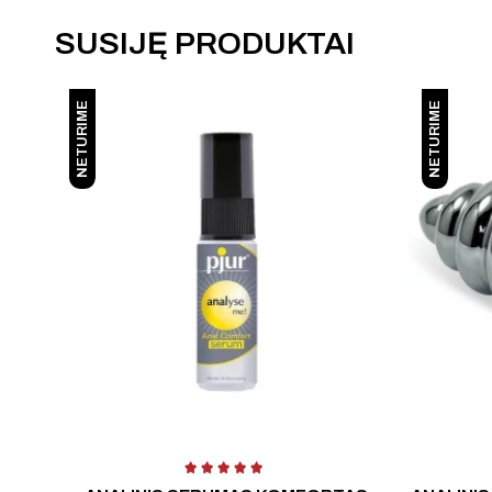
SUSIJĘ PRODUKTAI
NETURIME
NETURIME
mas:
4.67
iš 5