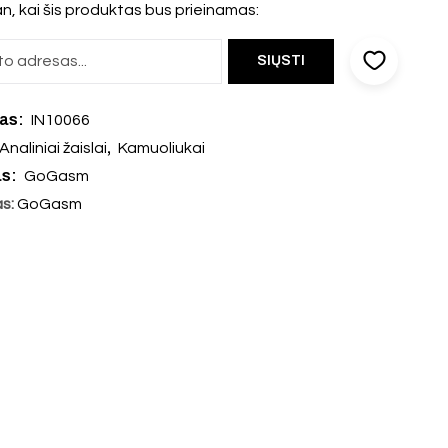
n, kai šis produktas bus prieinamas:
das:
IN10066
,
Analiniai žaislai
Kamuoliukai
as:
GoGasm
as:
GoGasm