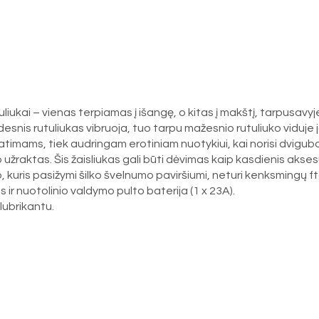
uliukai – vienas terpiamas į išangę, o kitas į makštį, tarpusavyje 
nis rutuliukas vibruoja, tuo tarpu mažesnio rutuliuko viduje jau
 pratimams, tiek audringam erotiniam nuotykiui, kai norisi dvigu
žraktas. Šis žaisliukas gali būti dėvimas kaip kasdienis aksesua
uris pasižymi šilko švelnumo paviršiumi, neturi kenksmingų ftala
r nuotolinio valdymo pulto baterija (1 x 23A).
ubrikantu.