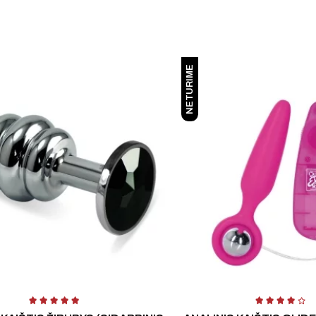
NETURIME
Įvertinimas:
4.50
iš 5