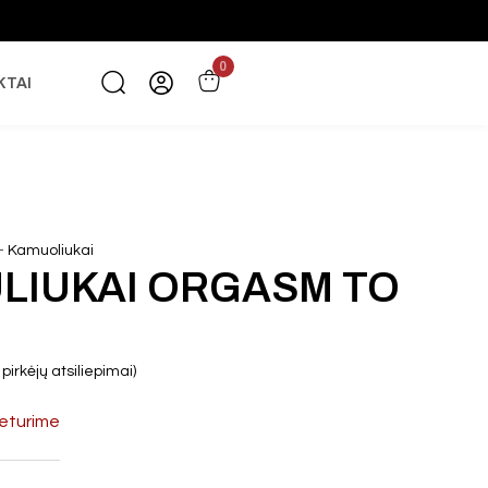
0
KTAI
-
Kamuoliukai
LIUKAI ORGASM TO
pirkėjų atsiliepimai)
eturime