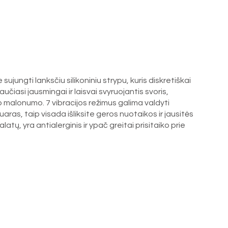
sujungti lanksčiu silikoniniu strypu, kuris diskretiškai
čiasi jausmingai ir laisvai svyruojantis svoris,
bo malonumo. 7 vibracijos režimus galima valdyti
ras, taip visada išliksite geros nuotaikos ir jausitės
tų, yra antialerginis ir ypač greitai prisitaiko prie