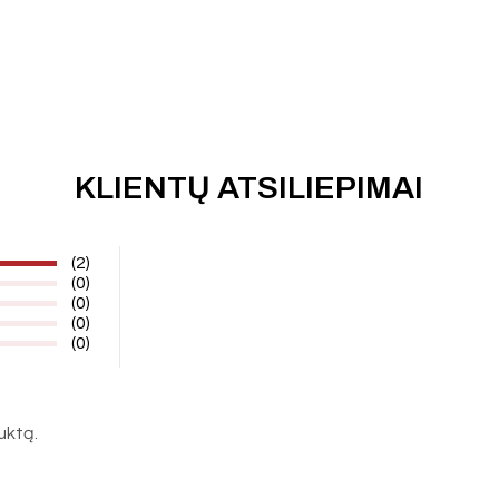
KLIENTŲ ATSILIEPIMAI
(2)
(0)
(0)
(0)
(0)
duktą.