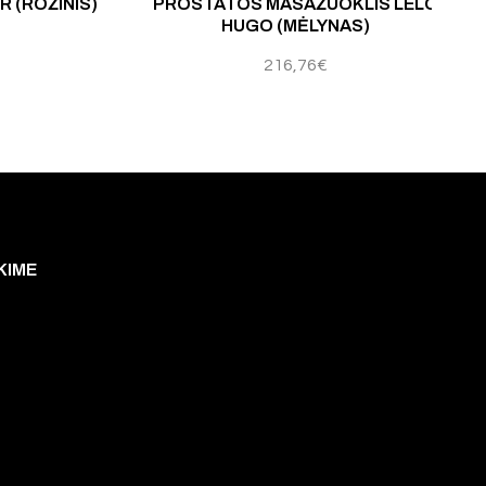
R (ROŽINIS)
PROSTATOS MASAŽUOKLIS LELO
HUGO (MĖLYNAS)
216,76
€
KIME