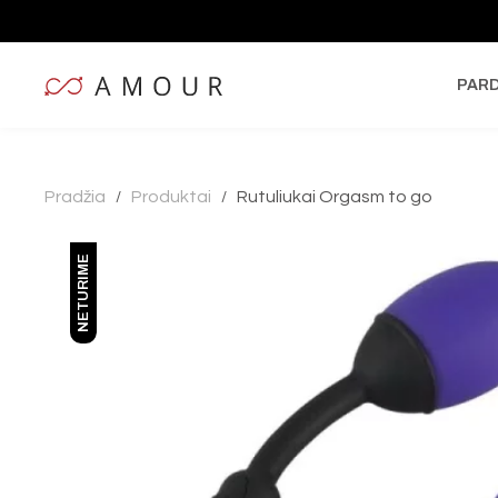
PAR
Pradžia
Produktai
Rutuliukai Orgasm to go
/
/
NETURIME