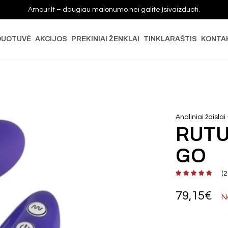
Amour.lt – daugiau malonumo nei galite įsivaizduoti.
DUOTUVĖ
AKCIJOS
PREKINIAI ŽENKLAI
TINKLARAŠTIS
KONTA
Analiniai žaislai
RUTU
GO
(
2
79,15
€
N