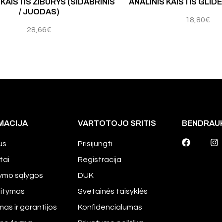
 KAIŠTIS ŽIBURYS (SIDABRINIS
ANALINIS KAIŠTIS GLIDE
/ JUODAS)
18,80
€
28,66
€
MACIJA
VARTOTOJO SRITIS
BENDRAU
us
Prisijungti
tai
Registracija
tymo sąlygos
DUK
aitymas
Svetainės taisyklės
mas ir garantijos
Konfidencialumas