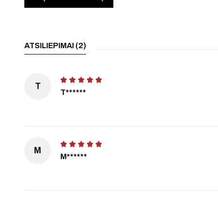
ATSILIEPIMAI (2)
T
T******
M
M******