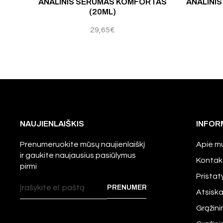
ANALINIS SERUMAS KOMFORTAS
ANALINIS
(20ML)
29,65
€
NAUJIENLAIŠKIS
INFOR
Prenumeruokite mūsų naujienlaiškį
Apie m
ir gaukite naujausius pasiūlymus
Kontak
pirmi
Prista
Atsisk
Grąžini