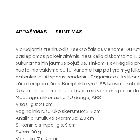
APRAŠYMAS
SIUNTIMAS
Vibruojantis treniruoklis ir sekso žaislas viename! Du rut
paslepiamas po kelnaitėmis, nesukelia diskomforto. Dides
sukuriantis itin jautrius pojūčius. Tinkami tiek Kėgelio
nuotolinio valdymo pultu, kuriame taip pat yra mygtuko u
patenkinta. Atsparus vandeniui. Pagamintas iš silikono, k
kūno temperatūros. Komplekte yra USB įkrovimo kabelis i
Rekomenduojama naudoti kartu su vandens pagrindo l
Medžiaga: silikonas su PU danga, ABS
Visas ilgis: 21 cm
Vaginalinio rutuliuko skersmuo: 3,7 cm
Analinio rutuliuko skersmuo: 2,9 cm
Silikoninio strypo ilgis: 9 cm
Svoris: 90 g
Vibracija: 7 režimai