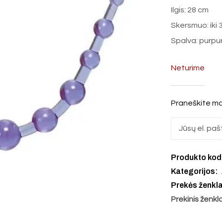
Ilgis: 28 cm
Skersmuo: iki 
Spalva: purpu
Neturime
Praneškite ma
Produkto ko
Kategorijos:
Prekės ženkl
Prekinis ženkl