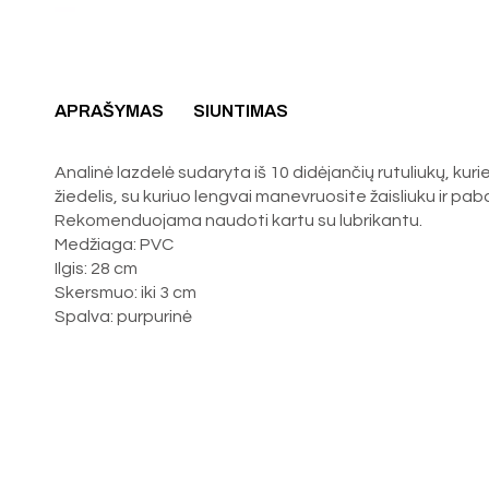
APRAŠYMAS
SIUNTIMAS
Analinė lazdelė sudaryta iš 10 didėjančių rutuliukų, kuri
žiedelis, su kuriuo lengvai manevruosite žaisliuku ir pab
Rekomenduojama naudoti kartu su lubrikantu.
Medžiaga: PVC
Ilgis: 28 cm
Skersmuo: iki 3 cm
Spalva: purpurinė