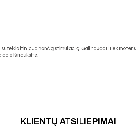
e suteikia itin jaudinančią stimuliaciją. Gali naudoti tiek moteri
aigoje ištrauksite.
KLIENTŲ ATSILIEPIMAI