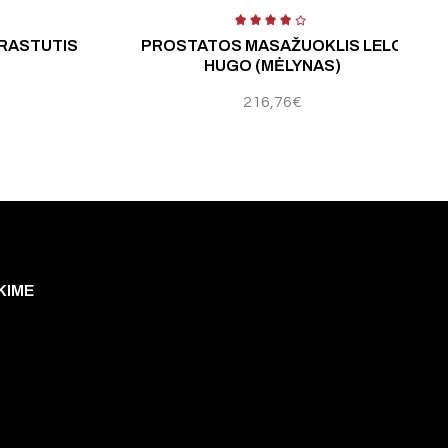
Įvertinimas:
4
PRASTUTIS
PROSTATOS MASAŽUOKLIS LELO
HUGO (MĖLYNAS)
216,76
€
KIME