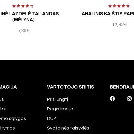
5
Įvertinimas:
5.00
iš 5
INĖ LAZDELĖ TAILANDAS
ANALINIS KAIŠTIS PA
(MĖLYNA)
12,82
€
5,89
€
MACIJA
VARTOTOJO SRITIS
BENDRAU
us
Prisijungti
tai
Registracija
tymo sąlygos
DUK
aitymas
Svetainės taisyklės