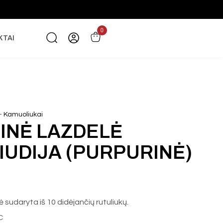
0
KTAI
-
Kamuoliukai
INĖ LAZDELĖ
IUDIJA (PURPURINĖ)
ė sudaryta iš 10 didėjančių rutuliukų.
C