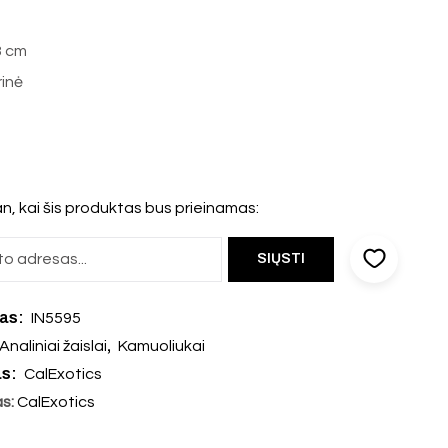
3 cm
rinė
n, kai šis produktas bus prieinamas:
das:
IN5595
,
Analiniai žaislai
Kamuoliukai
as:
CalExotics
as:
CalExotics