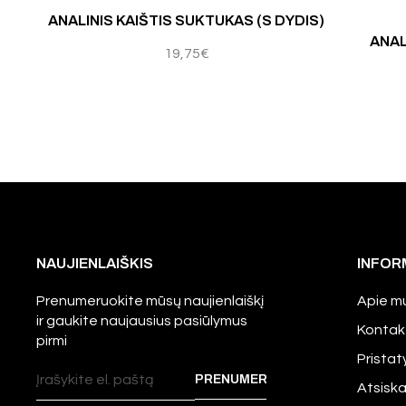
Įvertinimas:
5.00
iš 
ANALINIS KAIŠTIS SUKTUKAS (S DYDIS)
ANAL
19,75
€
NAUJIENLAIŠKIS
INFOR
Prenumeruokite mūsų naujienlaiškį
Apie m
ir gaukite naujausius pasiūlymus
Kontak
pirmi
Prista
Atsisk