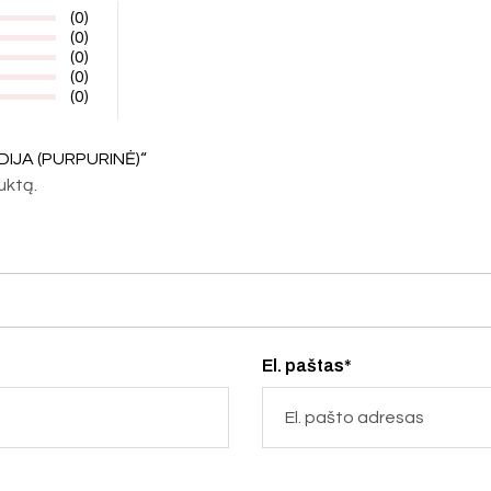
(0)
(0)
(0)
(0)
(0)
DIJA (PURPURINĖ)“
duktą.
El. paštas*