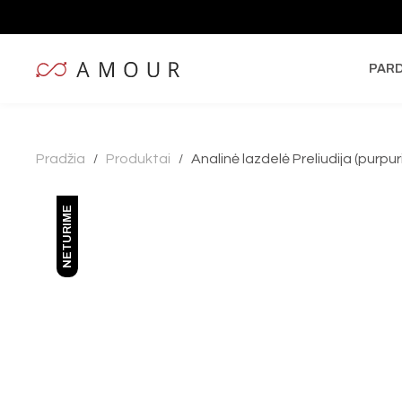
PAR
Pradžia
Produktai
Analinė lazdelė Preliudija (purpur
/
/
NETURIME