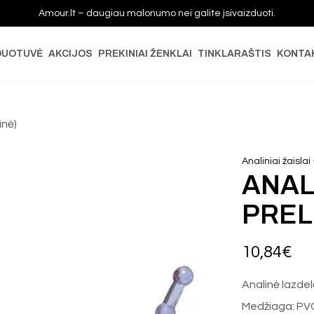
Amour.lt – daugiau malonumo nei galite įsivaizduoti.
DUOTUVĖ
AKCIJOS
PREKINIAI ŽENKLAI
TINKLARAŠTIS
KONTA
inė)
Analiniai žaislai
ANAL
PREL
10,84
€
Analinė lazdel
Medžiaga: PV