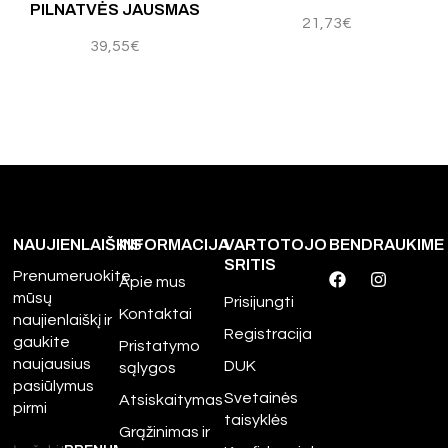
PILNATVĖS JAUSMAS
21,73
€
39,55
€
NAUJIENLAIŠKIS
INFORMACIJA
VARTOTOJO
BENDRAUKIME
SRITIS
Prenumeruokite
Apie mus
mūsų
Prisijungti
Kontaktai
naujienlaiškį ir
Registracija
gaukite
Pristatymo
naujausius
DUK
sąlygos
pasiūlymus
Svetainės
Atsiskaitymas
pirmi
taisyklės
Grąžinimas ir