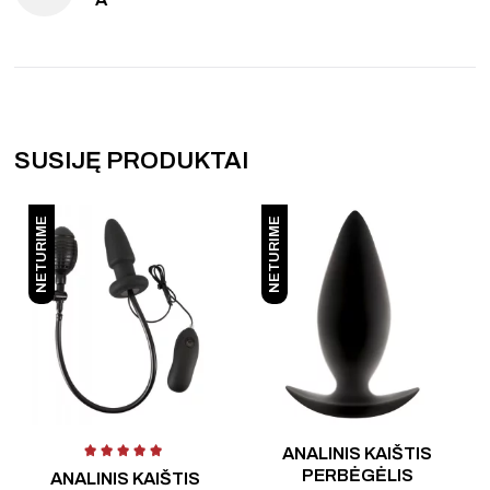
SUSIJĘ PRODUKTAI
NETURIME
NETURIME
 5
Į
ANALINIS KAIŠTIS
PERBĖGĖLIS
ANALINIS KAIŠTIS
A