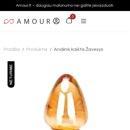
Amour.lt – daugiau malonumo nei galite įsivaizduoti.
0
Pradžia
Produktai
Analinis kaištis Žavesys
/
/
NETURIME