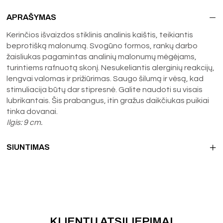
APRAŠYMAS
Kerinčios išvaizdos stiklinis analinis kaištis, teikiantis
beprotišką malonumą. Svogūno formos, rankų darbo
žaisliukas pagamintas analinių malonumų mėgėjams,
turintiems rafnuotą skonį. Nesukeliantis alerginių reakcijų,
lengvai valomas ir prižiūrimas. Saugo šilumą ir vėsą, kad
stimuliacija būtų dar stipresnė. Galite naudoti su visais
lubrikantais. Šis prabangus, itin gražus daikčiukas puikiai
tinka dovanai.
Ilgis: 9 cm.
SIUNTIMAS
KLIENTŲ ATSILIEPIMAI