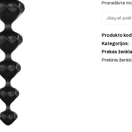
Praneškite ma
Produkto ko
Kategorijos:
Prekės ženkl
Prekinis ženkl