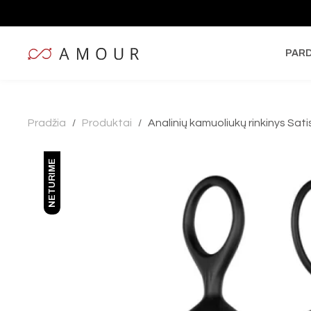
PAR
Pradžia
Produktai
Analinių kamuoliukų rinkinys Sati
/
/
NETURIME