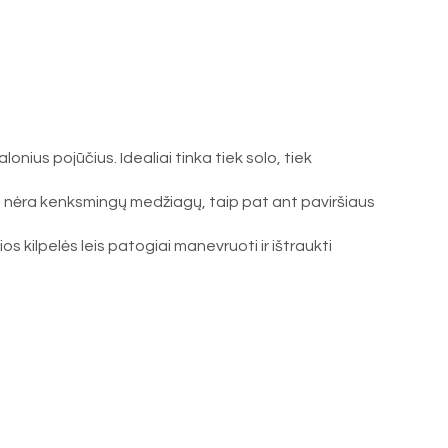
nius pojūčius. Idealiai tinka tiek solo, tiek
tyje nėra kenksmingų medžiagų, taip pat ant paviršiaus
os kilpelės leis patogiai manevruoti ir ištraukti