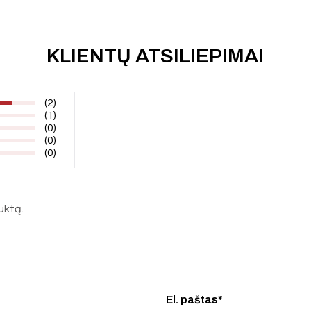
KLIENTŲ ATSILIEPIMAI
(2)
(1)
(0)
(0)
(0)
duktą.
El. paštas*