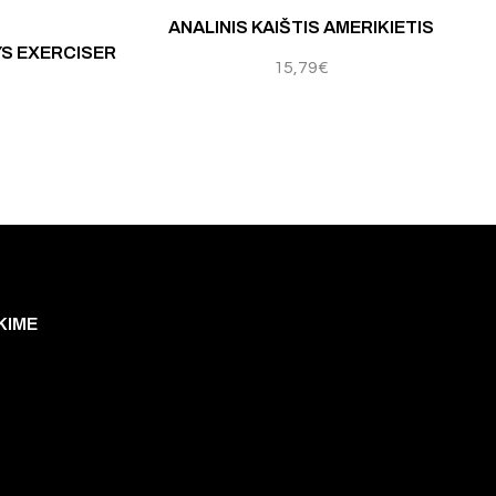
ANALINIS KAIŠTIS AMERIKIETIS
YS EXERCISER
15,79
€
KIME