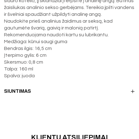
siauro kotelio, jį sklandžiai įterpsite į analinę angą. Būtinas
žaisliukas analinio sekso gerbėjams. Tereikia įpilti vandens
ir švelniai spaudžiant užpildyti analinę angą.
Naudokite prieš analinius žaidimus ar seksą, kad
gautumėte švarią, gaivią ir malonią patirtį.
Rekomenduojama naudoti kartu su lubrikantu.
Medžiaga: kūnui saugi guma
Bendras ilgis: 16,5 cm
Įterpimo gylis: 6 cm
Skersmuo: 0,8 cm
Talpa: 160 ml
Spalva: juoda
SIUNTIMAS
KLIENTŲ ATSILIEPIMAI