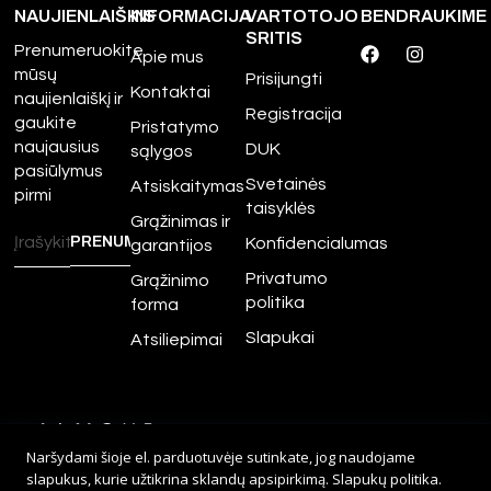
NAUJIENLAIŠKIS
INFORMACIJA
VARTOTOJO
BENDRAUKIME
SRITIS
Prenumeruokite
Apie mus
mūsų
Prisijungti
Kontaktai
naujienlaiškį ir
Registracija
gaukite
Pristatymo
naujausius
DUK
sąlygos
pasiūlymus
Svetainės
Atsiskaitymas
pirmi
taisyklės
Grąžinimas ir
Konfidencialumas
garantijos
Privatumo
Grąžinimo
politika
forma
Slapukai
Atsiliepimai
©
2026
Amour.lt – Visos
Naršydami šioje el. parduotuvėje sutinkate, jog naudojame
teisės saugomos.
slapukus, kurie užtikrina sklandų apsipirkimą.
Slapukų politika
.
Sprendimas:
Adveits