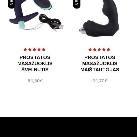
 5
Į
PROSTATOS
PROSTATOS
MASAŽUOKLIS
MASAŽUOKLIS
ŠVELNUTIS
MAIŠTAUTOJAS
64,30
€
24,70
€