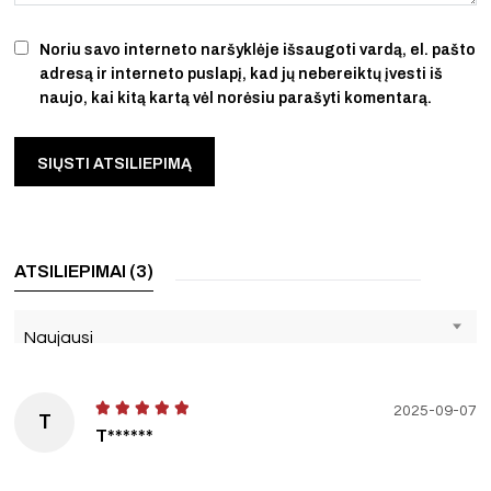
Noriu savo interneto naršyklėje išsaugoti vardą, el. pašto
adresą ir interneto puslapį, kad jų nebereiktų įvesti iš
naujo, kai kitą kartą vėl norėsiu parašyti komentarą.
ATSILIEPIMAI (3)
Naujausi
2025-09-07
T
T******