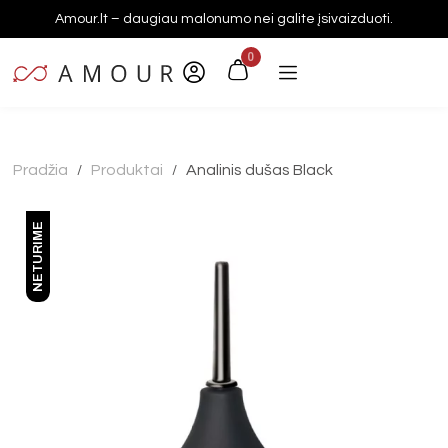
Amour.lt – daugiau malonumo nei galite įsivaizduoti.
0
Pradžia
Produktai
Analinis dušas Black
/
/
NETURIME