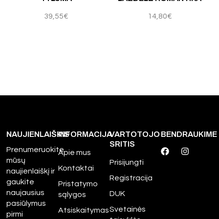
39,55
€
14,80
€
NAUJIENLAIŠKIS
INFORMACIJA
VARTOTOJO
BENDRAUKIME
SRITIS
Prenumeruokite
Apie mus
mūsų
Prisijungti
Kontaktai
naujienlaiškį ir
Registracija
gaukite
Pristatymo
naujausius
DUK
sąlygos
pasiūlymus
Svetainės
Atsiskaitymas
pirmi