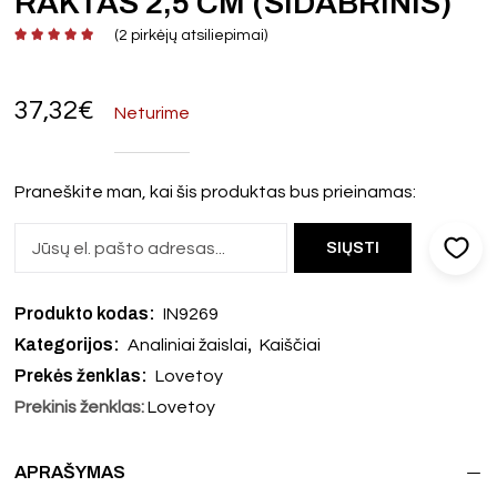
RAKTAS 2,5 CM (SIDABRINIS)
(
2
pirkėjų atsiliepimai)
37,32
€
Neturime
Praneškite man, kai šis produktas bus prieinamas:
Produkto kodas:
IN9269
Kategorijos:
,
Analiniai žaislai
Kaiščiai
Prekės ženklas:
Lovetoy
Prekinis ženklas:
Lovetoy
APRAŠYMAS