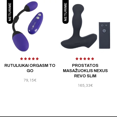
NETURIME
NETURIME
 5
Įvertinimas:
3.00
iš 5
Į
RUTULIUKAI ORGASM TO
PROSTATOS
GO
MASAŽUOKLIS NEXUS
REVO SLIM
79,15
€
165,33
€