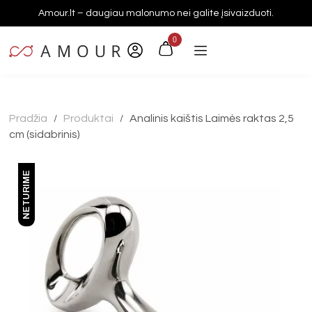
Amour.lt – daugiau malonumo nei galite įsivaizduoti.
0
Pradžia
Produktai
Analinis kaištis Laimės raktas 2,5
/
/
cm (sidabrinis)
NETURIME