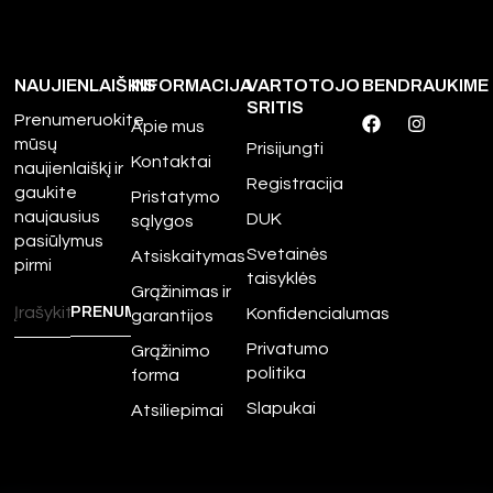
NAUJIENLAIŠKIS
INFORMACIJA
VARTOTOJO
BENDRAUKIME
SRITIS
Prenumeruokite
Apie mus
mūsų
Prisijungti
Kontaktai
naujienlaiškį ir
Registracija
gaukite
Pristatymo
naujausius
DUK
sąlygos
pasiūlymus
Svetainės
Atsiskaitymas
pirmi
taisyklės
Grąžinimas ir
Konfidencialumas
garantijos
Privatumo
Grąžinimo
politika
forma
Slapukai
Atsiliepimai