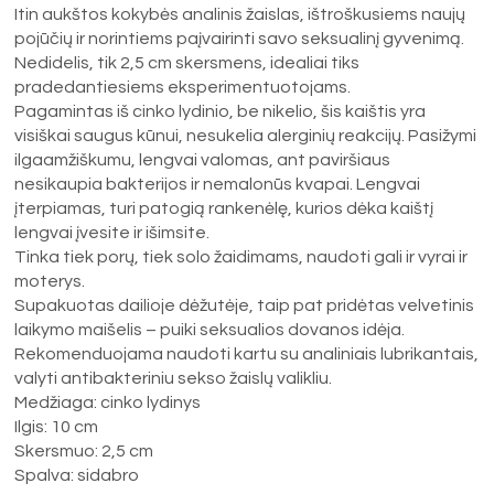
Itin aukštos kokybės analinis žaislas, ištroškusiems naujų
pojūčių ir norintiems paįvairinti savo seksualinį gyvenimą.
Nedidelis, tik 2,5 cm skersmens, idealiai tiks
pradedantiesiems eksperimentuotojams.
Pagamintas iš cinko lydinio, be nikelio, šis kaištis yra
visiškai saugus kūnui, nesukelia alerginių reakcijų. Pasižymi
ilgaamžiškumu, lengvai valomas, ant paviršiaus
nesikaupia bakterijos ir nemalonūs kvapai. Lengvai
įterpiamas, turi patogią rankenėlę, kurios dėka kaištį
lengvai įvesite ir išimsite.
Tinka tiek porų, tiek solo žaidimams, naudoti gali ir vyrai ir
moterys.
Supakuotas dailioje dėžutėje, taip pat pridėtas velvetinis
laikymo maišelis – puiki seksualios dovanos idėja.
Rekomenduojama naudoti kartu su analiniais lubrikantais,
valyti antibakteriniu sekso žaislų valikliu.
Medžiaga: cinko lydinys
Ilgis: 10 cm
Skersmuo: 2,5 cm
Spalva: sidabro