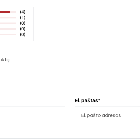
(4)
(1)
(0)
(0)
(0)
duktą.
El. paštas*