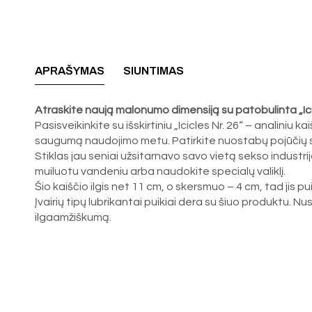
APRAŠYMAS
SIUNTIMAS
Atraskite naują malonumo dimensiją su patobulinta „Icicle
Pasisveikinkite su išskirtiniu „Icicles Nr. 26“ – analiniu 
saugumą naudojimo metu. Patirkite nuostabų pojūčių spek
Stiklas jau seniai užsitarnavo savo vietą sekso industrijo
muiluotu vandeniu arba naudokite specialų valiklį.
Šio kaiščio ilgis net 11 cm, o skersmuo – 4 cm, tad jis pui
Įvairių tipų lubrikantai puikiai dera su šiuo produktu. Nu
ilgaamžiškumą.