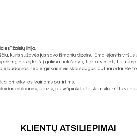
s“ žaislų linija.
kaiščiu, kuris sužavės jus savo išmaniu dizainu. Smailėjantis virš
trą, nes šį kaištį galima tiek šildyti, tiek atvėsinti, tik tr
je būdamas nealergiškas ir visiškai saugus jautriai odai. Be to, p
kiai pritaikytas įvairioms patirtims.
sileidus malonumų bliuzui, pasirūpinkite žaislu muilu ir šiltu vand
KLIENTŲ ATSILIEPIMAI