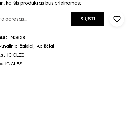
n, kai šis produktas bus prieinamas:
das:
IN5839
,
Analiniai žaislai
Kaiščiai
as:
ICICLES
as:
ICICLES