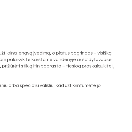
us užtikrina lengvą įvedimą, o platus pagrindas – visišką
umpam palaikykite karštame vandenyje ar šaldytuvuose.
rižiūrėti stiklą itin paprasta – tiesiog praskalaukite jį
eniu arba specialiu valikliu, kad užtikrintumėte jo