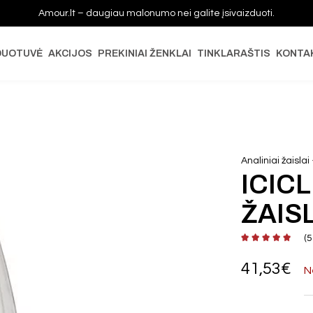
Amour.lt – daugiau malonumo nei galite įsivaizduoti.
DUOTUVĖ
AKCIJOS
PREKINIAI ŽENKLAI
TINKLARAŠTIS
KONTA
Analiniai žaislai
ICICL
ŽAIS
(
5
41,53
€
N