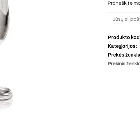
Praneškite ma
Produkto ko
Kategorijos:
Prekės ženkl
Prekinis ženkl