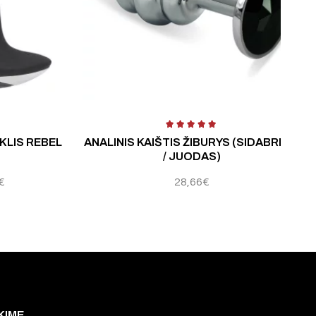
ertinimas:
4.80
iš 5
LIS REBEL
ANALINIS KAIŠTIS ŽIBURYS (SIDABRINIS
/ JUODAS)
€
28,66
€
KIME