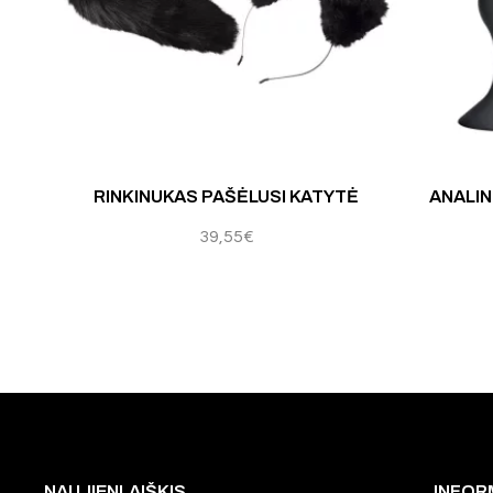
mas:
4.00
iš 5
RINKINUKAS PAŠĖLUSI KATYTĖ
ANALIN
39,55
€
NAUJIENLAIŠKIS
INFOR