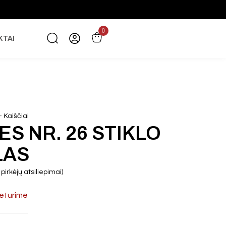
0
KTAI
-
Kaiščiai
ES NR. 26 STIKLO
LAS
pirkėjų atsiliepimai)
eturime