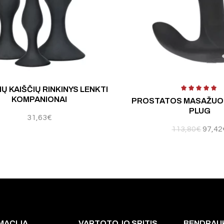
Įv
IŲ KAIŠČIŲ RINKINYS LENKTI
KOMPANIONAI
PROSTATOS MASAŽUOK
PLUG
31,63
€
113,80
€
97,42
MACIJA
VARTOTOJO SRITIS
BENDRAU