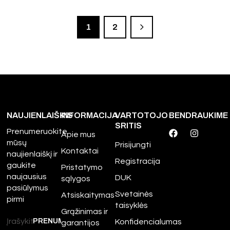
1
2
NAUJIENLAIŠKIS
INFORMACIJA
VARTOTOJO
BENDRAUKIME
SRITIS
Prenumeruokite
Apie mus
mūsų
Prisijungti
Kontaktai
naujienlaiškį ir
Registracija
gaukite
Pristatymo
naujausius
DUK
sąlygos
pasiūlymus
Svetainės
Atsiskaitymas
pirmi
taisyklės
Grąžinimas ir
Konfidencialumas
garantijos