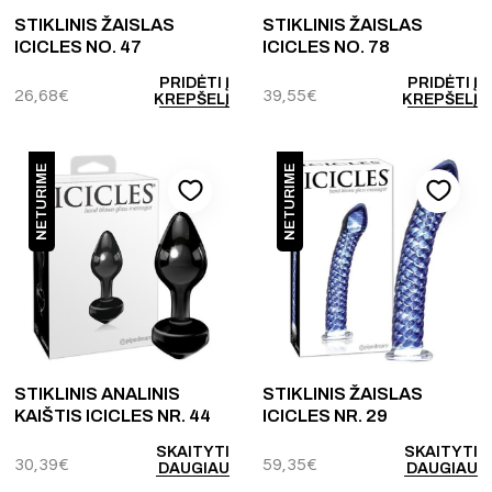
STIKLINIS ŽAISLAS
STIKLINIS ŽAISLAS
ICICLES NO. 47
ICICLES NO. 78
PRIDĖTI Į
PRIDĖTI Į
26,68
€
39,55
€
KREPŠELĮ
KREPŠELĮ
NETURIME
NETURIME
STIKLINIS ANALINIS
STIKLINIS ŽAISLAS
KAIŠTIS ICICLES NR. 44
ICICLES NR. 29
SKAITYTI
SKAITYTI
30,39
€
59,35
€
DAUGIAU
DAUGIAU