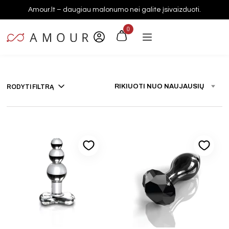
Amour.lt – daugiau malonumo nei galite įsivaizduoti.
0
Pradžia
Produktai
ICICLES
/
/
RIKIUOTI NUO NAUJAUSIŲ
RODYTI FILTRĄ